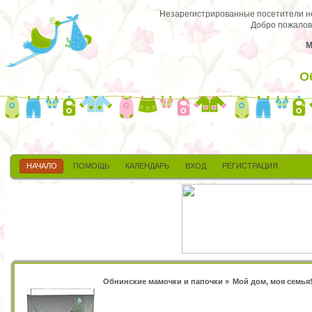
Незарегистрированные посетители не 
Добро пожалов
М
О
НАЧАЛО
ПОМОЩЬ
КАЛЕНДАРЬ
ВХОД
РЕГИСТРАЦИЯ
Обнинские мамочки и папочки
»
Мой дом, моя семья