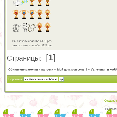
Вы сказали спасибо 4170 раз
Вам сказали спасибо 5089 раз
[
1
]
Страницы:
Обнинские мамочки и папочки
»
Мой дом, моя семья!
»
Увлечения и хобб
Перейти в:
Создано в
Powered 