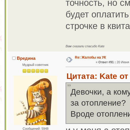
точность, но с
будет оплатить
строчке в квит
Вам сказали спасибо Kate
Re: Жалобы на УК
Вредина
«
Ответ #91 :
20 Июня 2
Мудрый советник
Цитата: Kate от
Девочки, а ком
за отопление?
Вроде отоплен
Сообщений: 5948