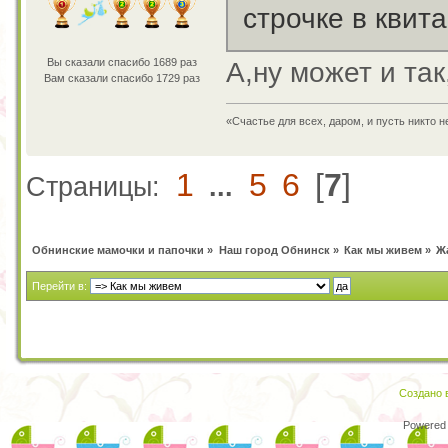
строчке в квит
Вы сказали спасибо 1689 раз
А,ну может и так
Вам сказали спасибо 1729 раз
«Счастье для всех, даром, и пусть никто 
1
5
6
[
7
]
Страницы:
...
Обнинские мамочки и папочки
»
Наш город Обнинск
»
Как мы живем
»
Ж
Перейти в:
Создано в
Powered 