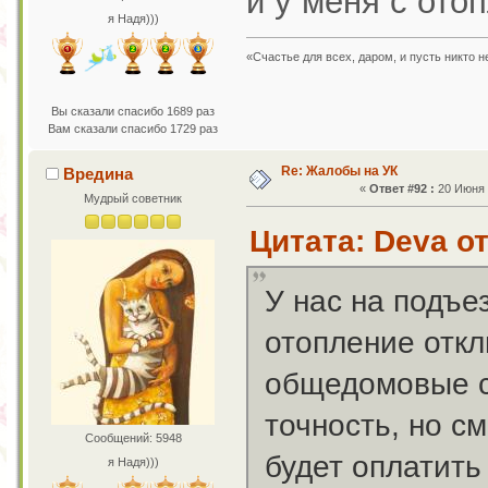
и у меня с ото
я Надя)))
«Счастье для всех, даром, и пусть никто 
Вы сказали спасибо 1689 раз
Вам сказали спасибо 1729 раз
Re: Жалобы на УК
Вредина
«
Ответ #92 :
20 Июня 2
Мудрый советник
Цитата: Deva от
У нас на подъе
отопление откл
общедомовые сн
точность, но см
Сообщений: 5948
будет оплатить
я Надя)))