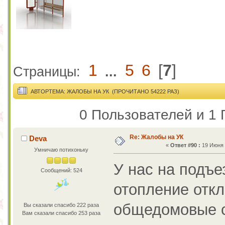
1
5
6
[
7
]
Страницы:
...
АВТОР
ТЕМА: ЖАЛОБЫ НА УК (ПРОЧИТАНО 54222 РАЗ)
0 Пользователей и 1 
Re: Жалобы на УК
Deva
«
Ответ #90 :
19 Июня 2
Умничаю потихоньку
У нас на подъе
Сообщений: 524
отопление откл
общедомовые сн
Вы сказали спасибо 222 раза
Вам сказали спасибо 253 раза