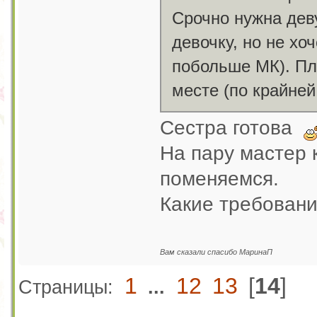
Срочно нужна дев
девочку, но не хо
побольше МК). Пл
месте (по крайне
Сестра готова
На пару мастер 
поменяемся.
Какие требовани
Вам сказали спасибо МаринаП
1
12
13
[
14
]
Страницы:
...