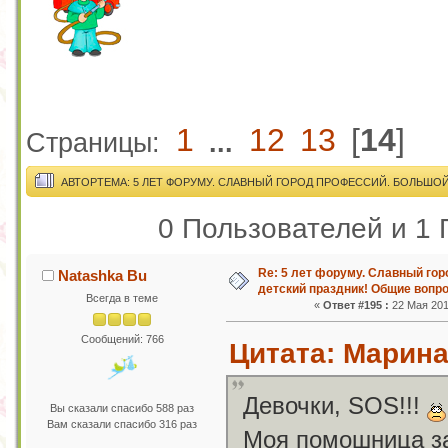
1
12
13
[
14
]
Страницы:
...
АВТОР
ТЕМА: 5 ЛЕТ ФОРУМУ. СЛАВНЫЙ ГОРОД ПРОФЕССИЙ. БОЛЬШОЙ
0 Пользователей и 1 
Re: 5 лет форуму. Славный го
Natashka Bu
детский праздник! Общие вопр
Всегда в теме
«
Ответ #195 :
22 Мая 201
Сообщений: 766
Цитата: МаринаП
Девочки, SOS!!!
Вы сказали спасибо 588 раз
Вам сказали спасибо 316 раз
Моя помошница за