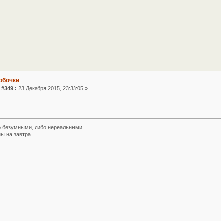
обочки
 #349 :
23 Декабря 2015, 23:33:05 »
 безумными, либо нереальными.
ы на завтра.