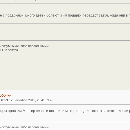
с подарками, много детей болеют и им подарки передаст завуч, когда они в 
 безумными, либо нереальными.
ы на завтра.
обочки
 #353 :
23 Декабря 2015, 23:41:59 »
оры провели Мастер-класс и оставили материал для тех кто захочет плести 
 безумными, либо нереальными.