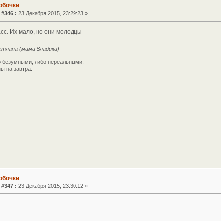
обочки
 #346 :
23 Декабря 2015, 23:29:23 »
сс. Их мало, но они молодцы
етлана (мама Владика)
 безумными, либо нереальными.
ы на завтра.
обочки
 #347 :
23 Декабря 2015, 23:30:12 »