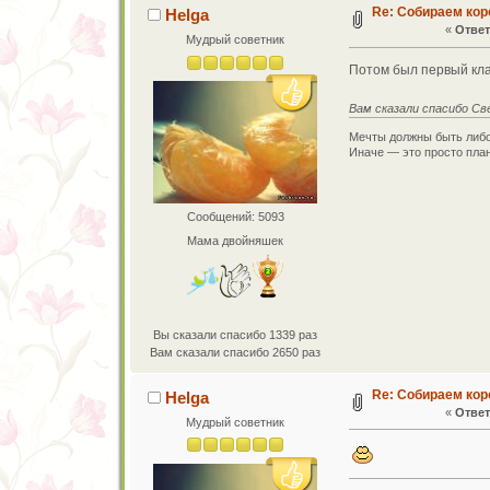
Re: Собираем кор
Helga
«
Ответ
Мудрый советник
Потом был первый кла
Вам сказали спасибо Св
Мечты должны быть либо
Иначе — это просто план
Сообщений: 5093
Мама двойняшек
Вы сказали спасибо 1339 раз
Вам сказали спасибо 2650 раз
Re: Собираем кор
Helga
«
Ответ
Мудрый советник