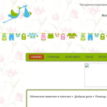
Незарегистрированн
Мат
НАЧАЛО
ПОМОЩЬ
КАЛЕНДАРЬ
ВХОД
РЕГИ
Обнинские мамочки и папочки
»
Добрые дела
»
Помощь 