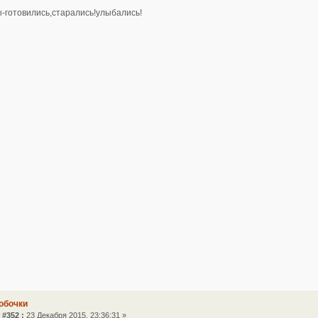
-готовились,старались!улыбались!
обочки
 #352 :
23 Декабря 2015, 23:36:31 »