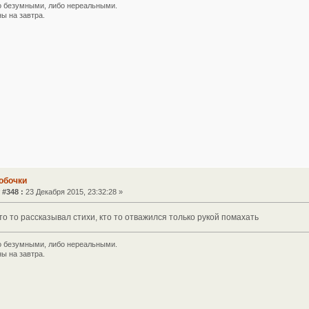
 безумными, либо нереальными.
ы на завтра.
обочки
 #348 :
23 Декабря 2015, 23:32:28 »
кто то рассказывал стихи, кто то отважился только рукой помахать
 безумными, либо нереальными.
ы на завтра.