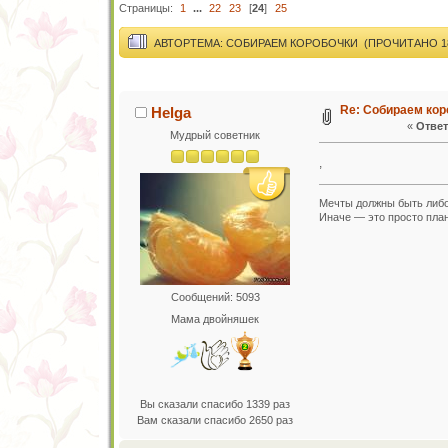
Страницы:
1
...
22
23
[
24
]
25
АВТОР
ТЕМА: СОБИРАЕМ КОРОБОЧКИ (ПРОЧИТАНО 18
Re: Собираем кор
Helga
«
Ответ
Мудрый советник
,
Мечты должны быть либо
Иначе — это просто план
Сообщений: 5093
Мама двойняшек
Вы сказали спасибо 1339 раз
Вам сказали спасибо 2650 раз