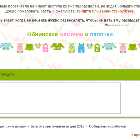
ые посетители не имеют доступа ко многим разделам, не видят большинство
Добро пожаловать,
Гость
. Пожалуйста,
войдите
или
зарегистрируйтесь
.
ь знает, когда ее ребенка нужно развеселить, чтобы не дать ему разрыдат
Неизвестный
Обнинские
мамочки
и
папочки
СТРАЦИЯ
детским домам
»
Благотворительная акция 2015
»
Собираем коробочки
« пр