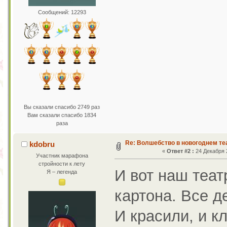
Сообщений: 12293
Вы сказали спасибо 2749 раз
Вам сказали спасибо 1834
раза
Re: Волшебство в новогоднем те
kdobru
«
Ответ #2 :
24 Декабря 2
Участник марафона
стройности к лету
И вот наш театр
Я – легенда
картона. Все д
И красили, и к