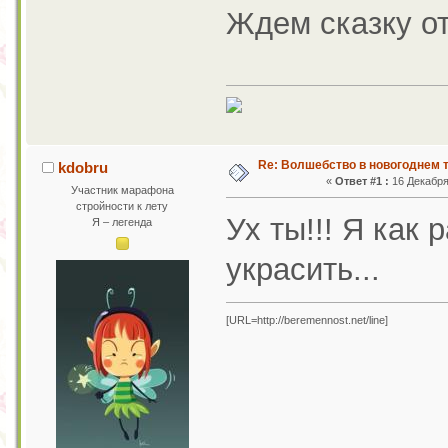
Ждем сказку от
Re: Волшебство в новогоднем т
kdobru
«
Ответ #1 :
16 Декабря 
Участник марафона
стройности к лету
Ух ты!!! Я как
Я – легенда
украсить...
[URL=http://beremennost.net/line]