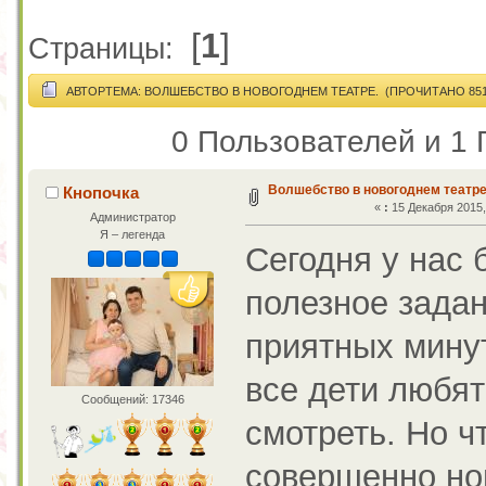
[
1
]
Страницы:
АВТОР
ТЕМА: ВОЛШЕБСТВО В НОВОГОДНЕМ ТЕАТРЕ. (ПРОЧИТАНО 851
0 Пользователей и 1 
Волшебство в новогоднем театре
Кнопочка
«
:
15 Декабря 2015,
Администратор
Я – легенда
Сегодня у нас 
полезное задан
приятных минут
все дети любят
Сообщений: 17346
смотреть. Но ч
совершенно но