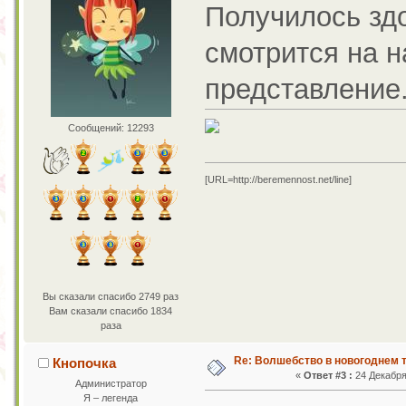
Получилось зд
смотрится на 
представление.
Сообщений: 12293
[URL=http://beremennost.net/line]
Вы сказали спасибо 2749 раз
Вам сказали спасибо 1834
раза
Re: Волшебство в новогоднем т
Кнопочка
«
Ответ #3 :
24 Декабря 
Администратор
Я – легенда