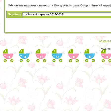
Обнинские мамочки и папочки
»
Конкурсы, Игры и Юмор
»
Зимний мараф
Перейти в:
Создано в
Powered 