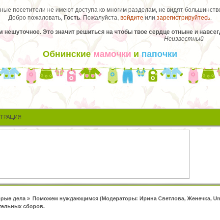
ые посетители не имеют доступа ко многим разделам, не видят большинство
Добро пожаловать,
Гость
. Пожалуйста,
войдите
или
зарегистрируйтесь
.
 нешуточное. Это значит решиться на чтобы твое сердце отныне и навсегд
Неизвестный
Обнинские
мамочки
и
папочки
СТРАЦИЯ
рые дела
»
Поможем нуждающимся
(Модераторы:
Ирина Светлова
,
Женечка
,
Un
тельных сборов.