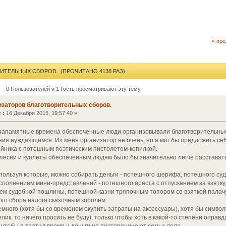
« пр
ИТЕЛЬНЫХ СБОРОВ. (ПРОЧИТАНО 4138 РАЗ)
0 Пользователей и 1 Гость просматривают эту тему.
изаторов благотворительных сборов.
«
:
16 Декабря 2015, 19:57:40 »
незапамятные времена обеспеченные люди организовывали благотворительные
ия нуждающимся. Из меня организатор не очень, но я мог бы предложить себ
йника с потешным поэтическим пистолетом-копилкой.
песни и куплеты обеспеченным людям было бы значительно легче расставать
спользуя которые, можно собирать деньги - потешного шерифа, потешного суд
сполнением мини-представлений - потешного ареста с отпусканием за взятку,
м судебной пошлины, потешной казни тряпочным топором со взяткой палачу 
ого сбора налога сказочным королём.
емного (хотя бы со временем окупить затраты на аксессуары), хотя бы симво
лик, то ничего просить не буду), только чтобы хоть в какой-то степени оправ