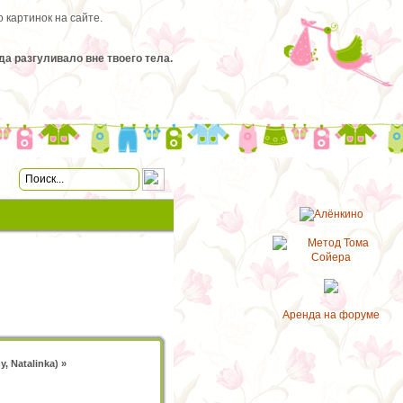
 картинок на сайте.
а разгуливало вне твоего тела.
Аренда на форуме
y
,
Natalinka
) »