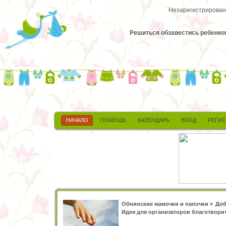
Незарегистрированн
Решиться обзавестись ребенком
НАЧАЛО
ПОМОЩЬ
КАЛЕНДАРЬ
ВХОД
РЕГИ
Обнинские мамочки и папочки
»
Доб
Идея для организаторов благотвори