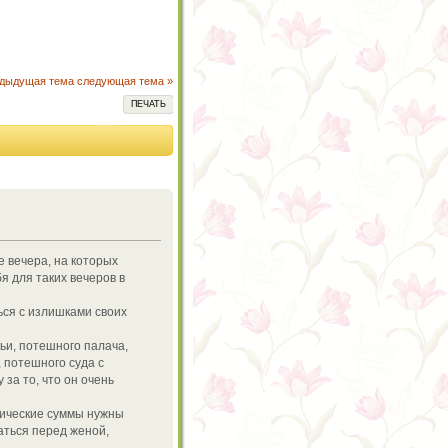
едыдущая тема
следующая тема »
ПЕЧАТЬ
 вечера, на которых
я для таких вечеров в
ся с излишками своих
ьи, потешного палача,
 потешного суда с
за то, что он очень
лические суммы нужны
даться перед женой,