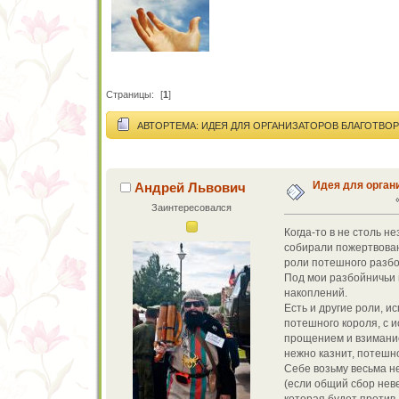
Страницы:
[
1
]
АВТОР
ТЕМА: ИДЕЯ ДЛЯ ОРГАНИЗАТОРОВ БЛАГОТВОР
Идея для орган
Андрей Львович
Заинтересовался
Когда-то в не столь 
собирали пожертвован
роли потешного разбо
Под мои разбойничьи 
накоплений.
Есть и другие роли, и
потешного короля, с и
прощением и взимание
нежно казнит, потешн
Себе возьму весьма н
(если общий сбор неве