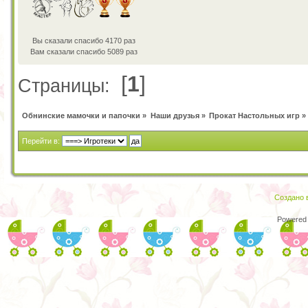
Вы сказали спасибо 4170 раз
Вам сказали спасибо 5089 раз
[
1
]
Страницы:
Обнинские мамочки и папочки
»
Наши друзья
»
Прокат Настольных игр
»
Перейти в:
Создано в
Powered 