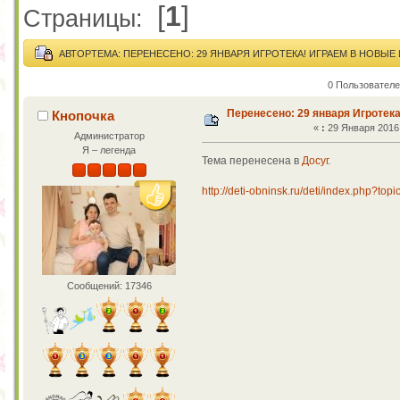
[
1
]
Страницы:
АВТОР
ТЕМА: ПЕРЕНЕСЕНО: 29 ЯНВАРЯ ИГРОТЕКА! ИГРАЕМ В НОВЫЕ 
0 Пользователе
Перенесено: 29 января Игротека
Кнопочка
«
:
29 Января 2016,
Администратор
Я – легенда
Тема перенесена в
Досуг
.
http://deti-obninsk.ru/deti/index.php?top
Сообщений: 17346