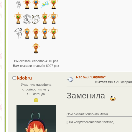
Вы сказали спасибо 4110 раз
Вам сказали спасибо 6997 раз
Re: №3."Внучка"
kdobru
«
Ответ #10 :
21 Февраля
Участник марафона
стройности к лету
Заменила
Я – легенда
Вам сказали спасибо Яшка
[URL=http://beremennost.net/line]