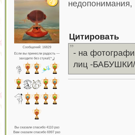
недопонимания, 
Цитировать
Сообщений: 16829
- на фотографи
Если вы принесли радость —
заходите без стука!(ړײ)
лиц -БАБУШКИ/
Вы сказали спасибо 4110 раз
Вам сказали спасибо 6997 раз