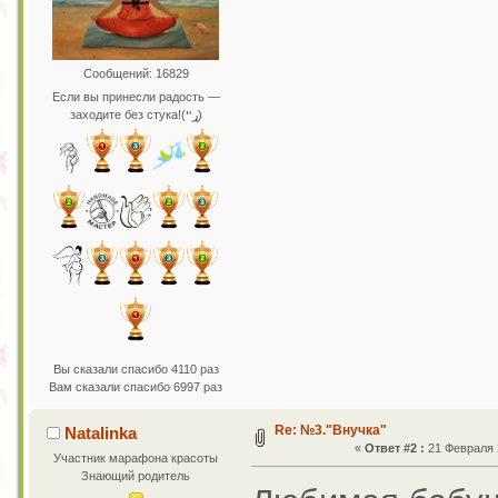
Сообщений: 16829
Если вы принесли радость —
заходите без стука!(ړײ)
Вы сказали спасибо 4110 раз
Вам сказали спасибо 6997 раз
Re: №3."Внучка"
Natalinka
«
Ответ #2 :
21 Февраля 2
Участник марафона красоты
Знающий родитель