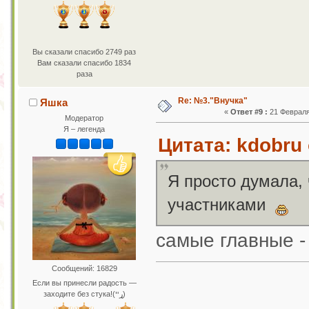
Вы сказали спасибо 2749 раз
Вам сказали спасибо 1834
раза
Re: №3."Внучка"
Яшка
«
Ответ #9 :
21 Февраля 
Модератор
Я – легенда
Цитата: kdobru 
Я просто думала,
участниками
самые главные -
Сообщений: 16829
Если вы принесли радость —
заходите без стука!(ړײ)