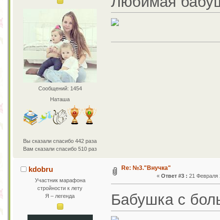
Любимая бабушк
Сообщений: 1454
Наташа
Вы сказали спасибо 442 раза
Вам сказали спасибо 510 раз
Re: №3."Внучка"
kdobru
«
Ответ #3 :
21 Февраля 2
Участник марафона
стройности к лету
Бабушка с бол
Я – легенда