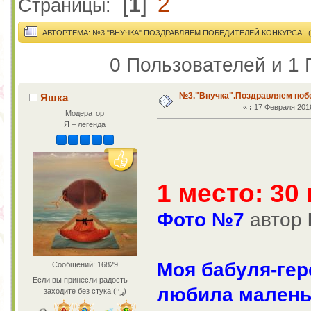
[
1
]
2
Страницы:
АВТОР
ТЕМА: №3."ВНУЧКА".ПОЗДРАВЛЯЕМ ПОБЕДИТЕЛЕЙ КОНКУРСА! (
0 Пользователей и 1 
№3."Внучка".Поздравляем побе
Яшка
«
:
17 Февраля 2016
Модератор
Я – легенда
1 место: 30
Фото №7
автор
Моя бабуля-ге
Сообщений: 16829
Если вы принесли радость —
любила маленьк
заходите без стука!(ړײ)