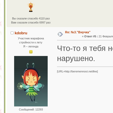
Вы сказали спасибо 4110 раз
Вам сказали спасибо 6997 раз
Re: №3."Внучка"
kdobru
«
Ответ #5 :
21 Февраля 
Участник марафона
стройности к лету
Что-то я тебя н
Я – легенда
нарушено.
[URL=http://beremennost.net/line]
Сообщений: 12293