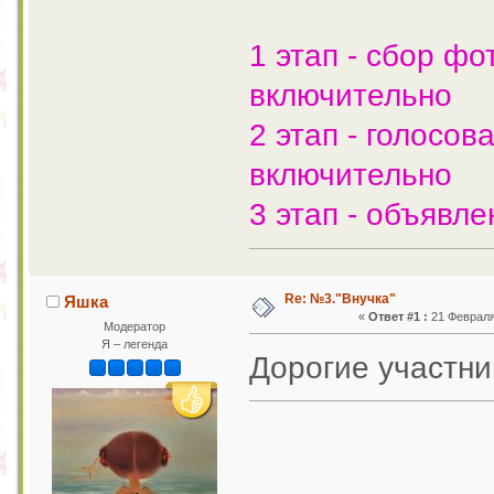
1 этап - сбор ф
включительно
2 этап - голосов
включительно
3 этап - объявл
Re: №3."Внучка"
Яшка
«
Ответ #1 :
21 Февраля 
Модератор
Я – легенда
Дорогие участн