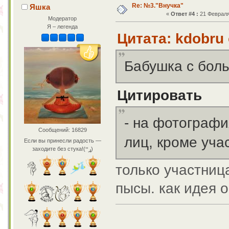
Re: №3."Внучка"
Яшка
«
Ответ #4 :
21 Февраля 
Модератор
Я – легенда
Цитата: kdobru 
Бабушка с бол
Цитировать
- на фотографи
Сообщений: 16829
лиц, кроме учас
Если вы принесли радость —
заходите без стука!(ړײ)
только участниц
пысы. как идея