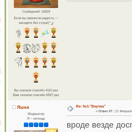
Сообщений: 16829
Если вы принесли радость —
заходите без стука!(ړײ)
Вы сказали спасибо 4110 раз
Вам сказали спасибо 6997 раз
Re: №3."Внучка"
Яшка
«
Ответ #7 :
21 Февраля 
Модератор
Я – легенда
вроде везде дос