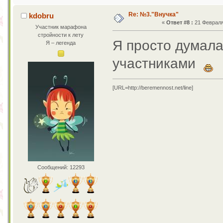
Re: №3."Внучка"
kdobru
«
Ответ #8 :
21 Февраля 
Участник марафона
стройности к лету
Я просто думала
Я – легенда
участниками
[URL=http://beremennost.net/line]
Сообщений: 12293