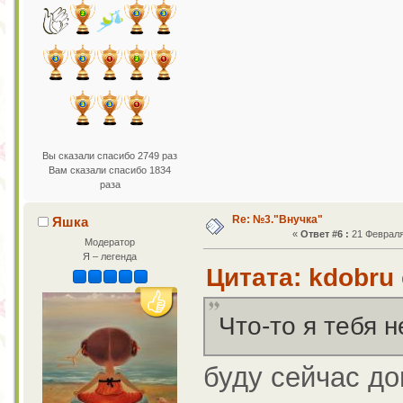
Вы сказали спасибо 2749 раз
Вам сказали спасибо 1834
раза
Re: №3."Внучка"
Яшка
«
Ответ #6 :
21 Февраля 
Модератор
Я – легенда
Цитата: kdobru 
Что-то я тебя н
буду сейчас до