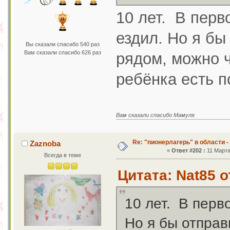
10 лет. В перв
ездил. Но я бы
Вы сказали спасибо 540 раз
Вам сказали спасибо 626 раз
рядом, можно ч
ребёнка есть п
Вам сказали спасибо Мамуля
Re: "пионерлагерь" в области -
Zaznoba
«
Ответ #202 :
11 Марта
Всегда в теме
Цитата: Nat85 о
10 лет. В перв
Но я бы отправ