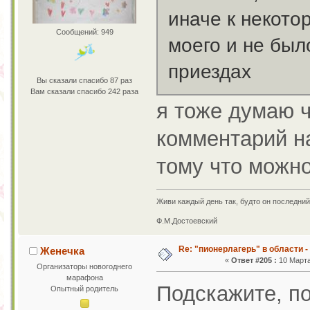
иначе к некото
Сообщений: 949
моего и не был
приездах
Вы сказали спасибо 87 раз
Вам сказали спасибо 242 раза
я тоже думаю ч
комментарий н
тому что можно
Живи каждый день так, будто он последний
Ф.М.Достоевский
Re: "пионерлагерь" в области -
Женечка
«
Ответ #205 :
10 Марта
Организаторы новогоднего
марафона
Подскажите, по
Опытный родитель