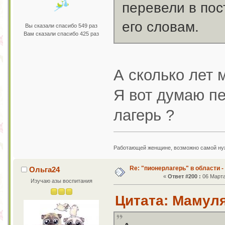
перевели в пос
его словам.
Вы сказали спасибо 549 раз
Вам сказали спасибо 425 раз
А сколько лет 
Я вот думаю п
лагерь ?
Работающей женщине, возможно самой нужн
Re: "пионерлагерь" в области -
Ольга24
«
Ответ #200 :
06 Марта
Изучаю азы воспитания
Цитата: Мамуля 