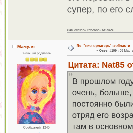
супер, по его с
Вам сказали спасибо Ольга24
Re: "пионерлагерь" в области -
Мамуля
«
Ответ #199 :
05 Марта
Знающий родитель
Цитата: Nat85 о
В прошлом году
очень, больше,
постоянно был
отряд его возр
там в основном
Сообщений: 1245