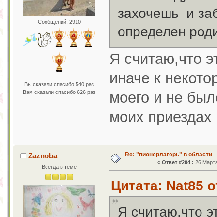
захочешь и заб
Сообщений: 2910
определен роди
Я считаю,что э
иначе к некото
Вы сказали спасибо 540 раз
Вам сказали спасибо 626 раз
моего и не был
моих приездах
Re: "пионерлагерь" в области -
Zaznoba
«
Ответ #204 :
26 Марта
Всегда в теме
Цитата: Nat85 о
Я считаю,что э