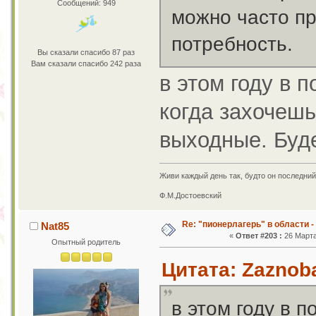
Сообщений: 949
можно часто пр
потребность.
Вы сказали спасибо 87 раз
Вам сказали спасибо 242 раза
в этом году в 
когда захочешь
выходные. Буде
Живи каждый день так, будто он последний
Ф.М.Достоевский
Re: "пионерлагерь" в области -
Nat85
«
Ответ #203 :
26 Марта
Опытный родитель
Цитата: Zaznoba
в этом году в п