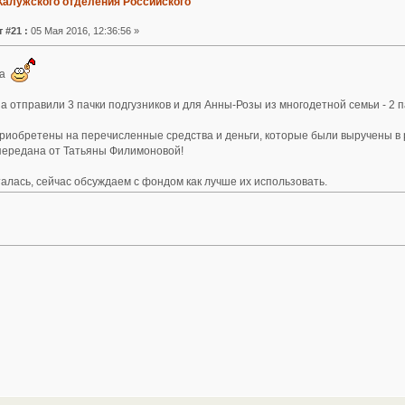
Калужского отделения Российского
 #21 :
05 Мая 2016, 12:36:56 »
ка
 отправили 3 пачки подгузников и для Анны-Розы из многодетной семьи - 2 п
 приобретены на перечисленные средства и деньги, которые были выручены в
 передана от Татьяны Филимоновой!
алась, сейчас обсуждаем с фондом как лучше их использовать.