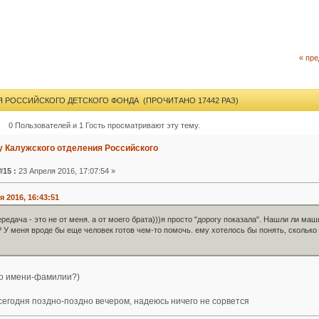
« пр
Я РОССИЙСКОГО ДЕТСКОГО ФОНДА (ПРОЧИТАНО 17442 РАЗ)
0 Пользователей и 1 Гость просматривают эту тему.
у Калужского отделения Российского
#15 :
23 Апреля 2016, 17:07:54 »
я 2016, 16:43:51
едача - это не от меня. а от моего брата)))я просто "дорогу показала". Нашли ли маши
 У меня вроде бы еще человек готов чем-то помочь. ему хотелось бы понять, сколько
 по имени-фамилии?)
егодня поздно-поздно вечером, надеюсь ничего не сорвется