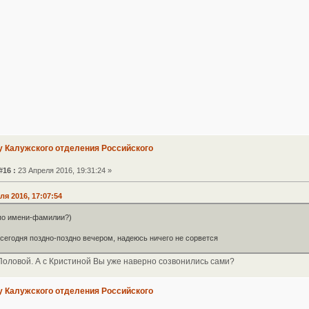
у Калужского отделения Российского
#16 :
23 Апреля 2016, 19:31:24 »
ля 2016, 17:07:54
 по имени-фамилии?)
сегодня поздно-поздно вечером, надеюсь ничего не сорвется
Половой. А с Кристиной Вы уже наверно созвонились сами?
у Калужского отделения Российского