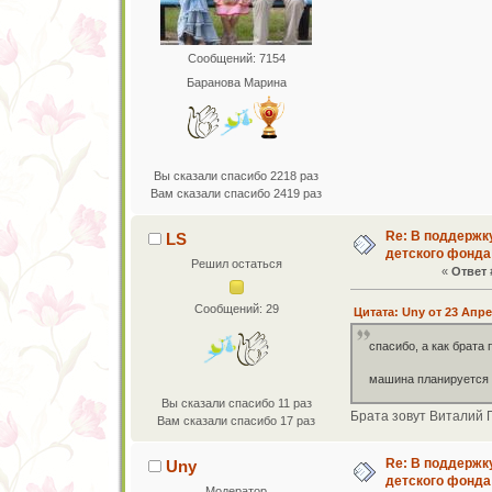
Сообщений: 7154
Баранова Марина
Вы сказали спасибо 2218 раз
Вам сказали спасибо 2419 раз
Re: В поддержк
LS
детского фонда
Решил остаться
«
Ответ 
Сообщений: 29
Цитата: Uny от 23 Апре
спасибо, а как брата
машина планируется 
Вы сказали спасибо 11 раз
Брата зовут Виталий 
Вам сказали спасибо 17 раз
Re: В поддержк
Uny
детского фонда
Модератор