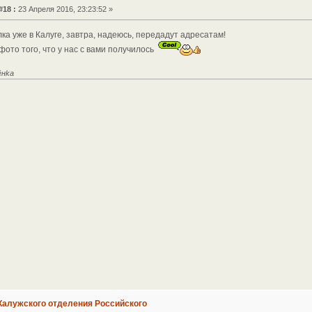
#18 :
23 Апреля 2016, 23:23:52 »
а уже в Калуге, завтра, надеюсь, передадут адресатам!
ото того, что у нас с вами получилось
ёнkа
Калужского отделения Российского