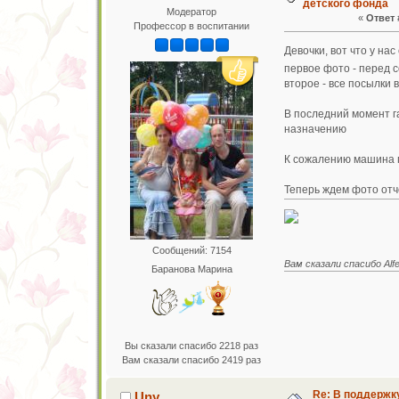
детского фонда
Модератор
«
Ответ 
Профессор в воспитании
Девочки, вот что у нас
первое фото - перед 
второе - все посылки 
В последний момент г
назначению
К сожалению машина п
Теперь ждем фото отч
Сообщений: 7154
Вам сказали спасибо Alfei
Баранова Марина
Вы сказали спасибо 2218 раз
Вам сказали спасибо 2419 раз
Re: В поддержк
Uny