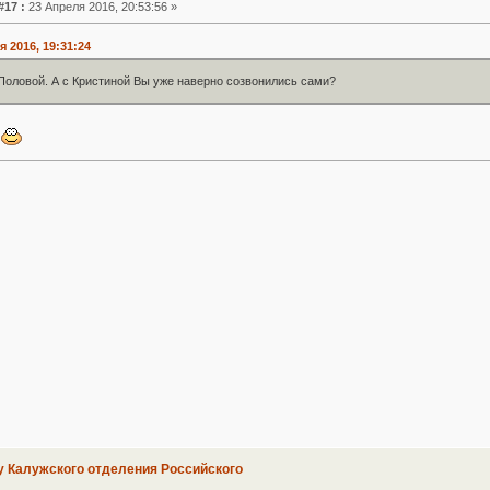
#17 :
23 Апреля 2016, 20:53:56 »
я 2016, 19:31:24
Половой. А с Кристиной Вы уже наверно созвонились сами?
а
у Калужского отделения Российского