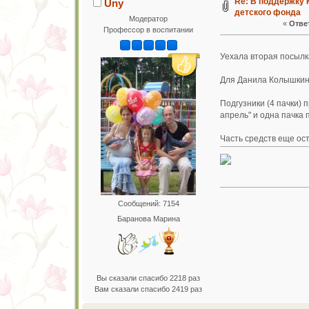
Re: В поддержку 
Uny
детского фонда
Модератор
«
Ответ
Профессор в воспитании
Уехала вторая посыл
Для Данила Колышкина
Подгузники (4 пачки)
апрель" и одна пачка
Часть средств еще ост
Сообщений: 7154
Баранова Марина
Вы сказали спасибо 2218 раз
Вам сказали спасибо 2419 раз