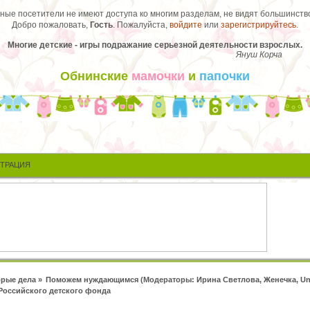
ые посетители не имеют доступа ко многим разделам, не видят большинство
Добро пожаловать,
Гость
. Пожалуйста,
войдите
или
зарегистрируйтесь
.
Многие детские - игры подражание серьезной деятельности взрослых.
Януш Корча
Обнинские
мамочки
и
папочки
СТРАЦИЯ
рые дела
»
Поможем нуждающимся
(Модераторы:
Ирина Светлова
,
Женечка
,
Un
Российского детского фонда