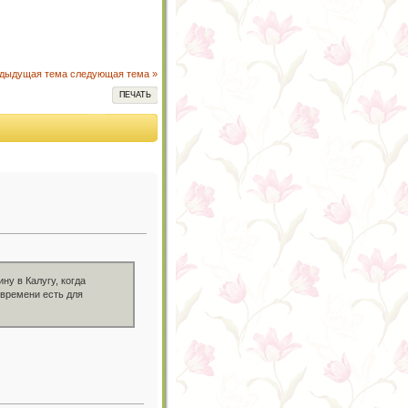
едыдущая тема
следующая тема »
ПЕЧАТЬ
ну в Калугу, когда
 времени есть для