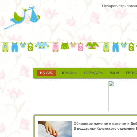
Незарегистрированн
НАЧАЛО
ПОМОЩЬ
КАЛЕНДАРЬ
ВХОД
РЕГИ
Обнинские мамочки и папочки
»
Доб
В поддержку Калужского отделения 