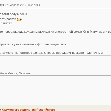
#19 :
25 Апреля 2016, 16:29:00 »
 с вами получилось!
сортировкой
в пакетах
ам передала одежду для мальчиков из многодетной семьи Юля-Мамуля, эти в
риехала уже в темноте и фото не получились.
ета уже от волонтеров фонда, которые передадут посылки подопечным.
ko, optimistka, Кнопочка
у Калужского отделения Российского