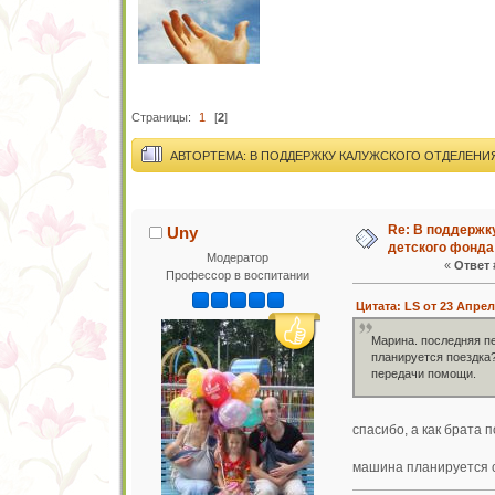
Страницы:
1
[
2
]
АВТОР
ТЕМА: В ПОДДЕРЖКУ КАЛУЖСКОГО ОТДЕЛЕНИ
Re: В поддержк
Uny
детского фонда
Модератор
«
Ответ 
Профессор в воспитании
Цитата: LS от 23 Апрел
Марина. последняя пер
планируется поездка?
передачи помощи.
спасибо, а как брата
машина планируется с