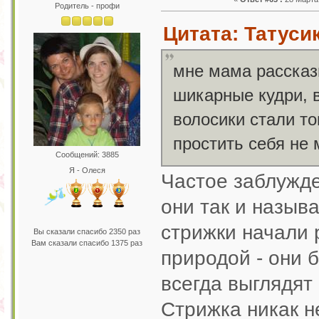
Родитель - профи
Цитата: Татусик
мне мама рассказ
шикарные кудри, в
волосики стали то
простить себя не
Сообщений: 3885
Я - Олеся
Частое заблужде
они так и назыв
стрижки начали 
Вы сказали спасибо 2350 раз
Вам сказали спасибо 1375 раз
природой - они 
всегда выглядят
Стрижка никак н