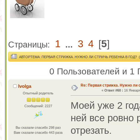
1
3
4
[
5
]
Страницы:
...
АВТОР
ТЕМА: ПЕРВАЯ СТРИЖКА. НУЖНО ЛИ СТРИЧЬ РЕБЕНКА В ГОД? (
0 Пользователей и 1 
Re: Первая стрижка. Нужно ли 
Ivolga
«
Ответ #60 :
16 Января 
Опытный родитель
Моей уже 2 год
Сообщений: 2227
ней все ровно 
отрезать.
Вы сказали спасибо 298 раз
Вам сказали спасибо 443 раза