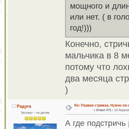
мощного и длин
или нет. ( в го
год!)))
Конечно, стрич
мальчика в 8 м
потому что лох
два месяца стр
)
Re: Первая стрижка. Нужно ли 
Радуга
«
Ответ #71 :
20 Апреля 
Эксперт – по детям
А где подстричь