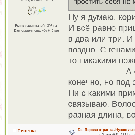
простить себя не
Ну я думаю, кори
И всё равно при
Вы сказали спасибо 395 раз
Вам сказали спасибо 646 раз
в два или три. 
поздно. С генам
то никакими нож
А своего мы
конечно, но под
Ни с какими при
связываю. Волос
разная длина, в
Re: Первая стрижка. Нужно ли 
Пинетка
«
Ответ #65 :
28 Марта 