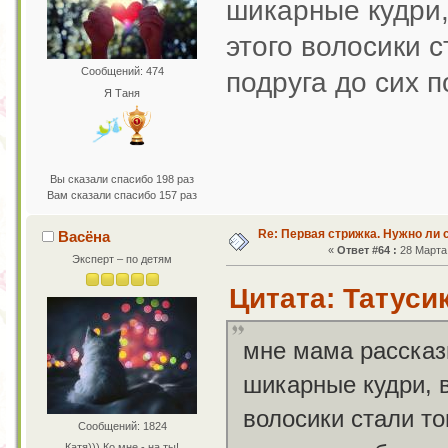
шикарные кудри, 
этого волосики 
Сообщений: 474
подруга до сих 
Я Таня
Вы сказали спасибо 198 раз
Вам сказали спасибо 157 раз
Re: Первая стрижка. Нужно ли 
Васёна
«
Ответ #64 :
28 Марта 
Эксперт – по детям
Цитата: Татусик
мне мама рассказ
шикарные кудри, в
волосики стали то
Сообщений: 1824
Катя))) Ко мне - на ты!