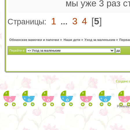
мы уже 3 раз с
1
3
4
[
5
]
Страницы:
...
Обнинские мамочки и папочки
»
Наши дети
»
Уход за маленьким
»
Первая
Перейти в:
Создано в
Powered 