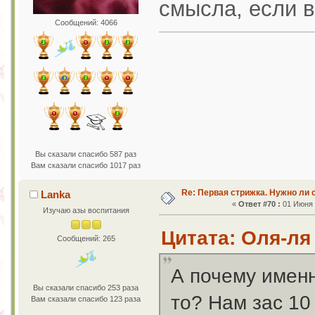
смысла, если 
Сообщений: 4066
Вы сказали спасибо 587 раз
Вам сказали спасибо 1017 раз
Re: Первая стрижка. Нужно ли 
Lanka
«
Ответ #70 :
01 Июня 2
Изучаю азы воспитания
Цитата: Оля-ля 
Сообщений: 265
А почему именн
Вы сказали спасибо 253 раза
то? Нам зас 10
Вам сказали спасибо 123 раза