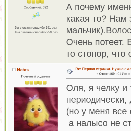
А почему именн
Сообщений: 692
какая то? Нам 
мальчик).Воло
Вы сказали спасибо 181 раз
Вам сказали спасибо 250 раз
Очень потеет. В
то стопор, что 
Re: Первая стрижка. Нужно ли 
Natas
«
Ответ #69 :
01 Июня 2
Почетный родитель
Оля, я челку и
периодически, 
(но у меня все
а налысо не стр