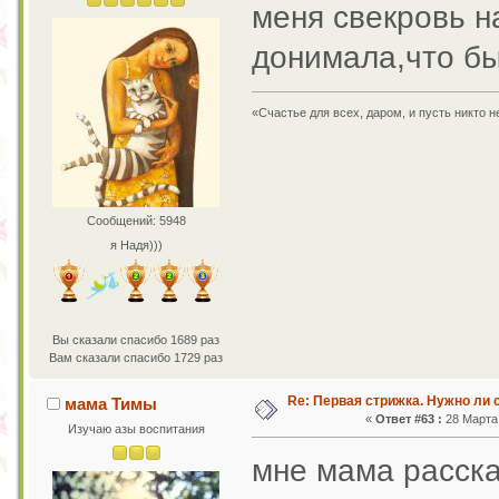
меня свекровь н
донимала,что б
«Счастье для всех, даром, и пусть никто 
Сообщений: 5948
я Надя)))
Вы сказали спасибо 1689 раз
Вам сказали спасибо 1729 раз
Re: Первая стрижка. Нужно ли 
мама Тимы
«
Ответ #63 :
28 Марта 
Изучаю азы воспитания
мне мама расска