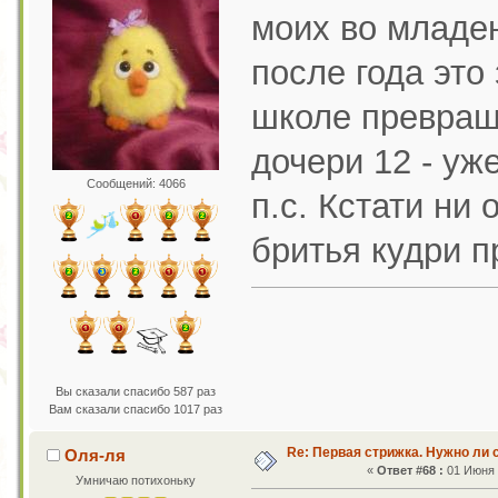
моих во младен
после года это
школе превращ
дочери 12 - у
Сообщений: 4066
п.с. Кстати ни 
бритья кудри п
Вы сказали спасибо 587 раз
Вам сказали спасибо 1017 раз
Re: Первая стрижка. Нужно ли 
Оля-ля
«
Ответ #68 :
01 Июня 2
Умничаю потихоньку