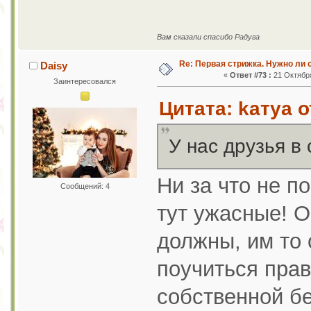
Вам сказали спасибо Радуга
Re: Первая стрижка. Нужно ли 
Daisy
«
Ответ #73 :
21 Октября
Заинтересовался
Цитата: kaтya о
У нас друзья в 
Ни за что не п
Сообщений: 4
тут ужасные! О
должны, им то
поучиться пра
собственной бе