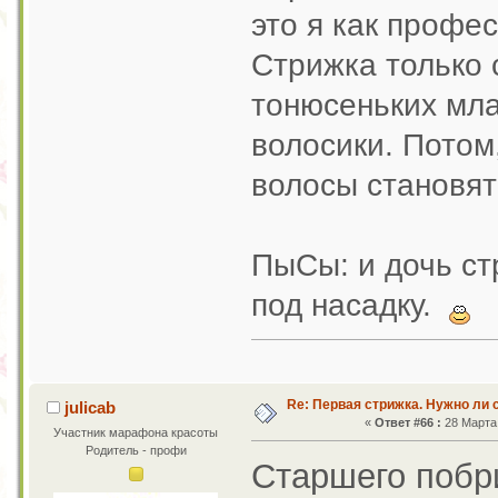
это я как профе
Стрижка только 
тонюсеньких мла
волосики. Потом,
волосы становятс
ПыСы: и дочь ст
под насадку.
Re: Первая стрижка. Нужно ли 
julicab
«
Ответ #66 :
28 Марта 
Участник марафона красоты
Родитель - профи
Старшего побри