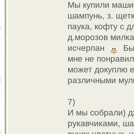
Мы купили машин
шампунь, з. щет
паука, кофту с 
д.морозов милка
исчерпан
Был
мне не понравил
может докуплю е
различными муль
7)
И мы собрали) д
рукавчиками, ша