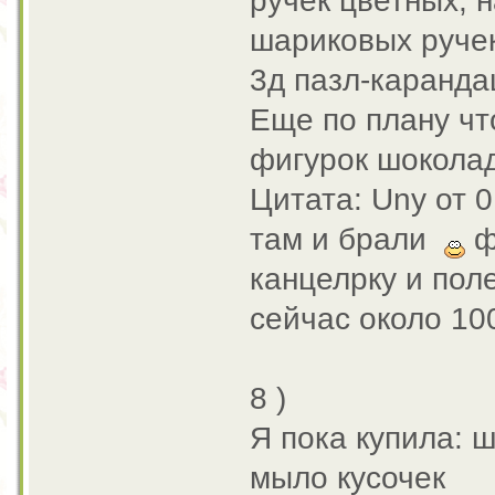
ручек цветных, 
шариковых ручек
3д пазл-каранда
Еще по плану чт
фигурок шокола
Цитата: Uny от 0
там и брали
ф
канцелрку и пол
сейчас около 10
8 )
Я пока купила: 
мыло кусочек