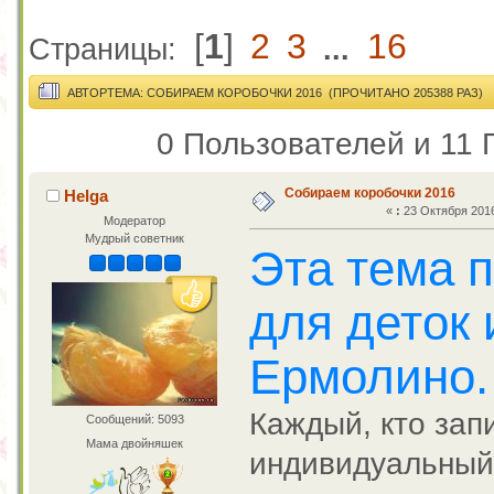
[
1
]
2
3
16
Страницы:
...
АВТОР
ТЕМА: СОБИРАЕМ КОРОБОЧКИ 2016 (ПРОЧИТАНО 205388 РАЗ)
0 Пользователей и 11 
Собираем коробочки 2016
Helga
«
:
23 Октября 2016
Модератор
Мудрый советник
Эта тема 
для деток 
Ермолино.
Каждый, кто запи
Сообщений: 5093
Мама двойняшек
индивидуальный 