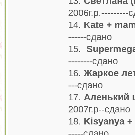
13.
Светлана 
2006г.р.---------
14.
Kate + mam
------сдано
15.
Supermeg
--------сдано
16.
Жаркое ле
---сдано
17.
Аленький 
2007г.р--сдано
18.
Kisyanya + 
-----сдано