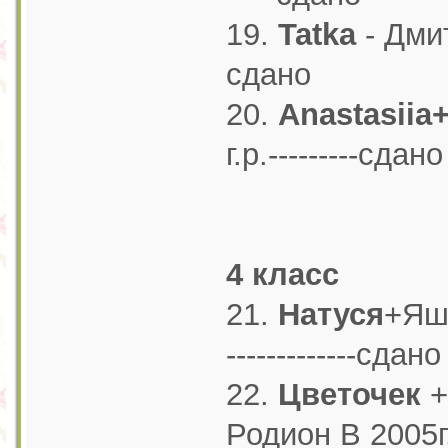
19.
Tatka
- Дмитр
сдано
20.
Anastasiia+
г.р.---------сдано
4 класс
21.
Натуся
+Яшк
-------------сдано
22.
Цветочек
+
Родион В 2005г.