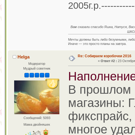
2005г.р.---------
Вам сказали спасибо Яшка, Натуся, Васё
ШКОЛ
Мечты должны быть либо безумными, либ
Иначе — это просто планы на завтра.
Re: Собираем коробочки 2016
Helga
«
Ответ #2 :
23 Октября 
Модератор
Мудрый советник
Наполнение
В прошлом 
магазины: 
фикспрайс,
Сообщений: 5093
Мама двойняшек
многое уда