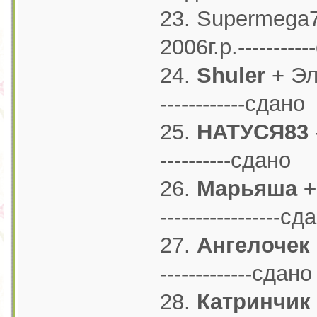
23. Supermega7
2006г.р.---------
24.
Shuler
+ Эль
------------сдано
25.
НАТУСЯ83
-
----------сдано
26.
Марьяша +
-----------------сд
27.
Ангелочек
-------------сдано
28.
Катринчик