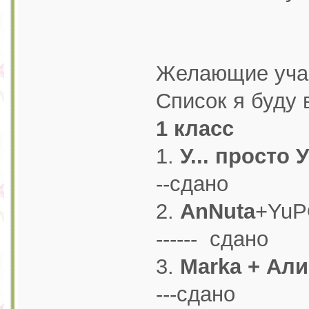
Желающие учас
Список я буду
1 класс
1.
У... просто У
--сдано
2.
AnNuta
+YuP
------ сдано
3.
Marka + Ал
---сдано