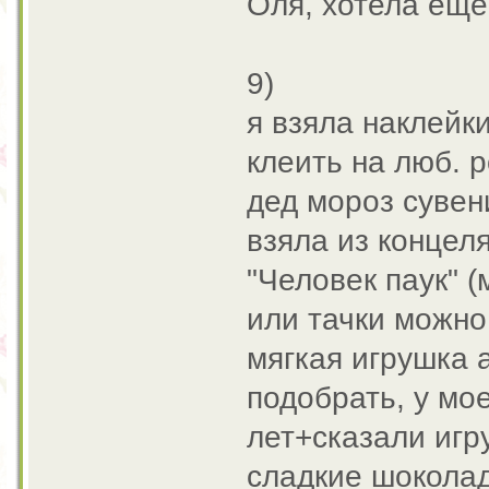
Оля, хотела еще
9)
я взяла наклейк
клеить на люб. 
дед мороз сувен
взяла из концел
"Человек паук" (
или тачки можно
мягкая игрушка а
подобрать, у мо
лет+сказали игр
сладкие шоколад