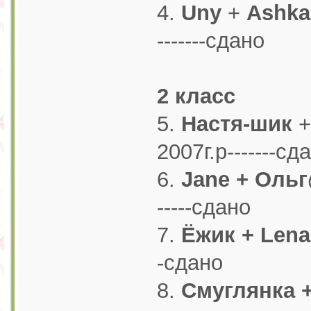
4.
Uny
+
Ashk
-------сдано
2 класс
5.
Настя-шик
+
2007г.р-------сд
6.
Jane + Оль
-----сдано
7.
Ёжик + Lena
-сдано
8.
Смуглянка +