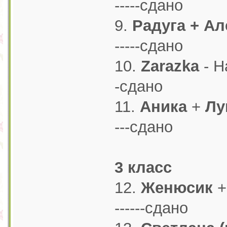
-----сдано
9.
Радуга + Ал
-----сдано
10.
Zarazka
- На
-сдано
11.
Аника
+
Лу
---сдано
3 класс
12.
Женюсик
+
------сдано