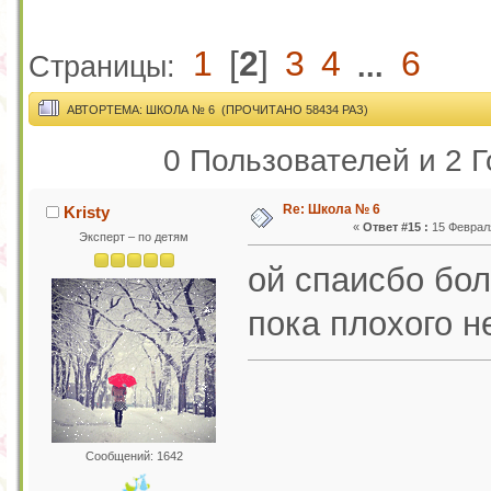
1
[
2
]
3
4
6
Страницы:
...
АВТОР
ТЕМА: ШКОЛА № 6 (ПРОЧИТАНО 58434 РАЗ)
0 Пользователей и 2 Г
Re: Школа № 6
Kristy
«
Ответ #15 :
15 Февраля
Эксперт – по детям
ой спаисбо бол
пока плохого н
Сообщений: 1642