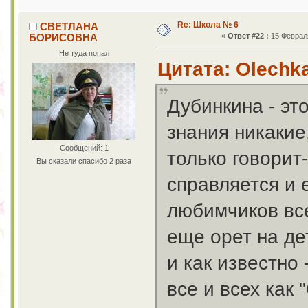
Re: Школа № 6
СВЕТЛАНА
БОРИСОВНА
«
Ответ #22 :
15 Февраля
Не туда попал
Цитата: Olechka
Дубинкина - эт
знания никакие
Сообщений: 1
только говорит-
Вы сказали спасибо 2 раза
справляется и 
любимчиков все
еще орет на де
и как известно 
все и всех как