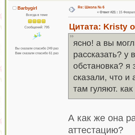
Re: Школа № 6
Barbygirl
«
Ответ #21 :
15 Февраля
Всегда в теме
Цитата: Kristy 
Сообщений: 795
ясно! а вы мог
Вы сказали спасибо 249 раз
рассказать? у 
Вам сказали спасибо 61 раз
обстановка? я 
сказали, что и
там гуляют. ка
А как же она р
аттестацию?