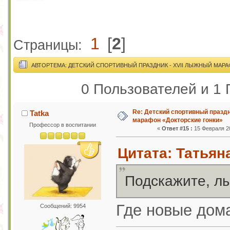
1
[
2
]
Страницы:
АВТОР
ТЕМА: ДЕТСКИЙ СПОРТИВНЫЙ ПРАЗДНИК - XVII ЛЫЖНЫЙ МАРА
0 Пользователей и 1 
Re: Детский спортивный праздн
Tatka
марафон «Докторские гонки»
Профессор в воспитании
«
Ответ #15 :
15 Февраля 20
Цитата: Татьяна
Подскажите, лы
Где новые дома
Сообщений: 9954