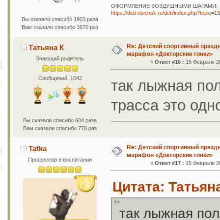
ОФОРМЛЕНИЕ ВОЗДУШНЫМИ ШАРАМИ:
https://deti-obninsk.ru/deti/index.php?topic=1
Вы сказали спасибо 1903 раза
Вам сказали спасибо 3670 раз
Re: Детский спортивный праздн
Татьяна К
марафон «Докторские гонки»
Знающий родитель
«
Ответ #16 :
15 Февраля 20
Сообщений: 1042
так лыжная по
трасса это одн
Вы сказали спасибо 604 раза
Вам сказали спасибо 778 раз
Re: Детский спортивный праздн
Tatka
марафон «Докторские гонки»
Профессор в воспитании
«
Ответ #17 :
15 Февраля 20
Цитата: Татьяна
так лыжная по