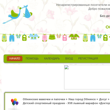
Незарегистрированные посетители не 
Добро пожалов
Без де
О
НАЧАЛО
ПОМОЩЬ
КАЛЕНДАРЬ
ВХОД
РЕГИСТРАЦИЯ
Обнинские мамочки и папочки
»
Наш город Обнинск
»
Досуг
»
Детский спортивный праздник - XVII лыжный марафон «Доктор