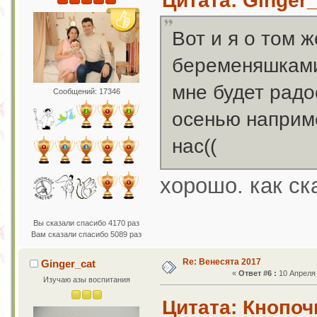
Цитата: Ginger_
Вот и я о том ж
беременяшками 
мне будет радо
Сообщений: 17346
осенью наприме
нас((
хорошо. как ск
Вы сказали спасибо 4170 раз
Вам сказали спасибо 5089 раз
Re: Венесята 2017
Ginger_cat
«
Ответ #6 :
10 Апреля 
Изучаю азы воспитания
Цитата: Кнопочк