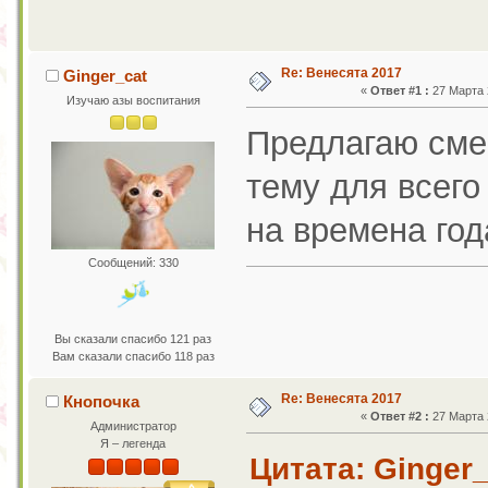
Re: Венесята 2017
Ginger_cat
«
Ответ #1 :
27 Марта 2
Изучаю азы воспитания
Предлагаю сме
тему для всего
на времена год
Сообщений: 330
Вы сказали спасибо 121 раз
Вам сказали спасибо 118 раз
Re: Венесята 2017
Кнопочка
«
Ответ #2 :
27 Марта 2
Администратор
Я – легенда
Цитата: Ginger_