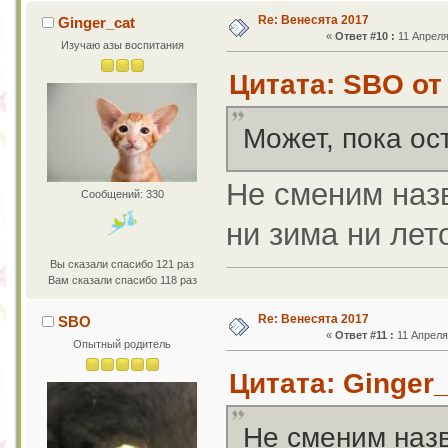
Re: Венесята 2017
Ginger_cat
«
Ответ #10 :
11 Апреля 
Изучаю азы воспитания
Цитата: SBO от 
Может, пока ос
Не сменим назв
Сообщений: 330
ни зима ни лет
Вы сказали спасибо 121 раз
Вам сказали спасибо 118 раз
Re: Венесята 2017
SBO
«
Ответ #11 :
11 Апреля 
Опытный родитель
Цитата: Ginger_
Не сменим назв