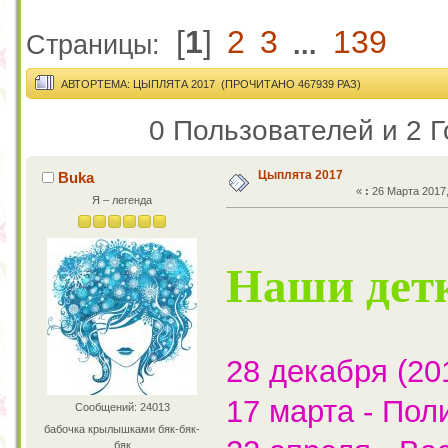
[
1
]
2
3
139
Страницы:
...
АВТОР
ТЕМА: ЦЫПЛЯТА 2017 (ПРОЧИТАНО 467939 РАЗ)
0 Пользователей и 2 Г
Цыплята 2017
Buka
«
:
26 Марта 2017,
Я – легенда
Наши дет
28 декабря (20
17 марта - Пол
Сообщений: 24013
бабочка крылышками бяк-бяк-
бяк