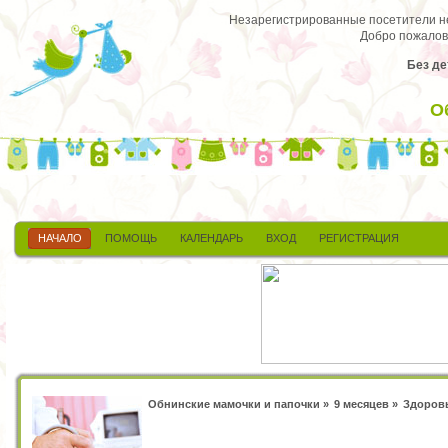
Незарегистрированные посетители не 
Добро пожалов
Без де
О
НАЧАЛО
ПОМОЩЬ
КАЛЕНДАРЬ
ВХОД
РЕГИСТРАЦИЯ
Обнинские мамочки и папочки
»
9 месяцев
»
Здоровь