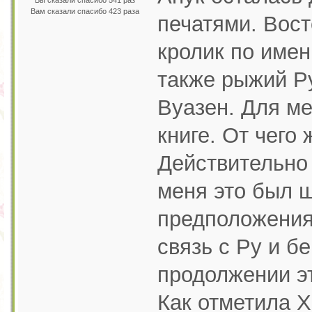
Вы сказали спасибо 541 раз
Вам сказали спасибо 423 раза
печатями. Вос
кролик по име
также рыжий Р
Вуазен. Для ме
книге. От чего
Действительно 
меня это был ш
предположения
связь с Ру и б
продолжении эт
Как отметила Х