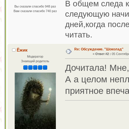
В общем следа к
Вы сказали спасибо 948 раз
Вам сказали спасибо 740 раз
следующую начин
дней,когда после
читать.
Re: Обсуждение. "Шоколад"
Ёжик
«
Ответ #2 :
05 Сентября
Модератор
Знающий родитель
Дочитала! Мне,
А а целом непл
приятное впеча