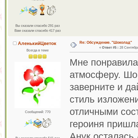
Вы сказали спасибо 291 раз
Вам сказали спасибо 417 раз
Re: Обсуждение. "Шоколад"
АленькийЦветок
«
Ответ #5 :
28 Сентября
Всегда в теме
Мне понравила
атмосферу. Шок
заверните и да
стиль изложен
отличными сос
Сообщений: 770
героиня пришла
Анук осталась 