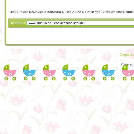
Обнинские мамочки и папочки
»
Всё о нас
»
Наши тренинги on line
»
Флеш
Перейти в:
Создано в
Powered 