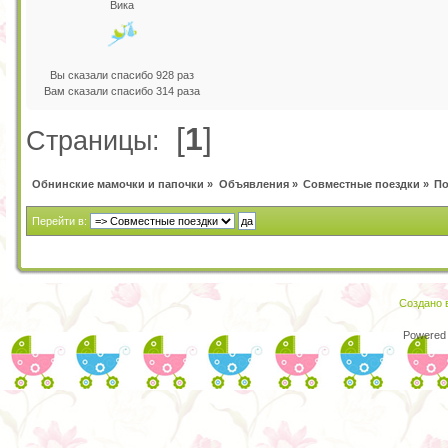
Вика
Вы сказали спасибо 928 раз
Вам сказали спасибо 314 раза
[
1
]
Страницы:
Обнинские мамочки и папочки
»
Объявления
»
Совместные поездки
»
По
Перейти в:
Создано в
Powered 