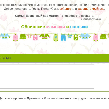
ые посетители не имеют доступа ко многим разделам, не видят большинство
Добро пожаловать,
Гость
. Пожалуйста,
войдите
или
зарегистрируйтесь
.
Самый бесценный дар матери - способность прощать.
Неизвестный
Обнинские
мамочки
и
папочки
СТРАЦИЯ
Детское здоровье
»
Прививки
»
Отказ от прививок - повод для отказа места в 