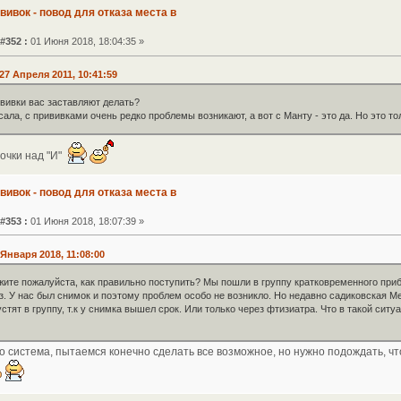
ививок - повод для отказа места в
#352 :
01 Июня 2018, 18:04:35 »
7 Апреля 2011, 10:41:59
ививки вас заставляют делать?
ала, с прививками очень редко проблемы возникают, а вот с Манту - это да. Но это тол
точки над "И"
ививок - повод для отказа места в
#353 :
01 Июня 2018, 18:07:39 »
Января 2018, 11:08:00
жите пожалуйста, как правильно поступить? Мы пошли в группу кратковременного при
з. У нас был снимок и поэтому проблем особо не возникло. Но недавно садиковская 
стят в группу, т.к у снимка вышел срок. Или только через фтизиатра. Что в такой ситу
то система, пытаемся конечно сделать все возможное, но нужно подождать, ч