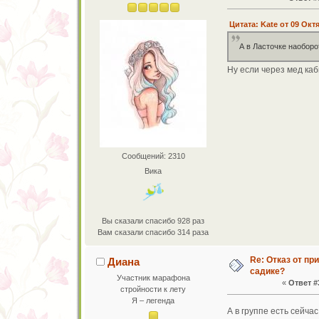
Цитата: Kate от 09 Октя
А в Ласточке наоборо
Ну если через мед каб
Сообщений: 2310
Вика
Вы сказали спасибо 928 раз
Вам сказали спасибо 314 раза
Re: Отказ от пр
Диана
садике?
Участник марафона
«
Ответ #
стройности к лету
Я – легенда
А в группе есть сейча