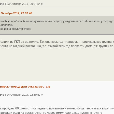
348 :
23 Октября 2017, 20:07:54 »
 Октября 2017, 22:52:48
о вообще проблем быть не должно, отказ педиатру отдайте и все. Я слышала, утверждать
 прививки.
ка и она входит в отказ.
олили из ГКП из-за полио. Т.е. они весь год планируют прививать все группы 
нка на 60 дней постоянно, т.е. считай весь год провести дома, т.к. группы п
ививок - повод для отказа места в
349 :
24 Октября 2017, 22:50:57 »
гда пройдет 60 дней от последнего привитого и можно будет вернуться в группу
нтитела и если их достаточно, то через иммунолога вас пустят в группу