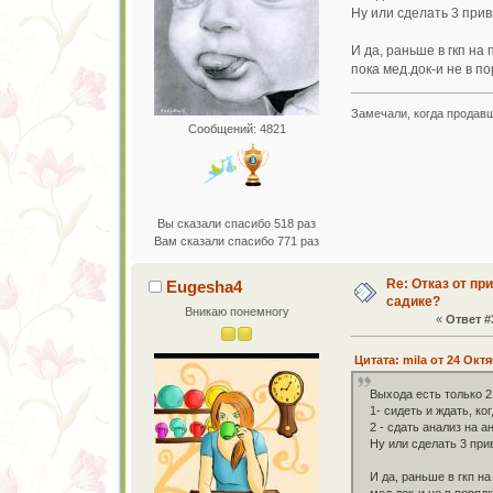
Ну или сделать 3 прив
И да, раньше в гкп на
пока мед.док-и не в по
Замечали, когда продавщ
Сообщений: 4821
Вы сказали спасибо 518 раз
Вам сказали спасибо 771 раз
Re: Отказ от пр
Eugesha4
садике?
Вникаю понемногу
«
Ответ #
Цитата: mila от 24 Октя
Выхода есть только 2
1- сидеть и ждать, ко
2 - сдать анализ на а
Ну или сделать 3 при
И да, раньше в гкп н