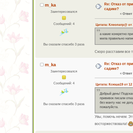
Re: Отказ от пр
m_ka
садике?
Заинтересовался
«
Ответ 
Сообщений: 4
Цитата: Клеопатр@ от 2
а какие конкретно пр
мила правильно напис
Вы сказали спасибо 3 раза
Скоро расставим все 
Re: Отказ от пр
m_ka
садике?
Заинтересовался
«
Ответ 
Сообщений: 4
Цитата: Ксюша19 от 12 
Добрый день! Подска
прививок писали отка
без манту нас не допу
Вы сказали спасибо 3 раза
пожалуйста.
Увы, помочь нечем. Э
восторжествовала!