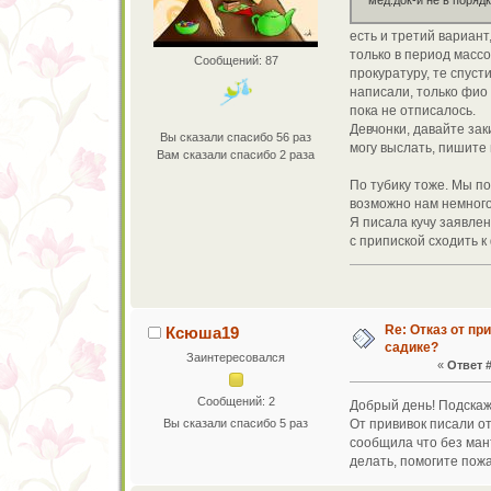
мед.док-и не в порядк
есть и третий вариант
только в период массо
Сообщений: 87
прокуратуру, те спуст
написали, только фио
пока не отписалось.
Девчонки, давайте за
Вы сказали спасибо 56 раз
могу выслать, пишите 
Вам сказали спасибо 2 раза
По тубику тоже. Мы по
возможно нам немного
Я писала кучу заявле
с припиской сходить к
Re: Отказ от пр
Ксюша19
садике?
Заинтересовался
«
Ответ #
Сообщений: 2
Добрый день! Подскаж
Вы сказали спасибо 5 раз
От прививок писали от
сообщила что без мант
делать, помогите пож