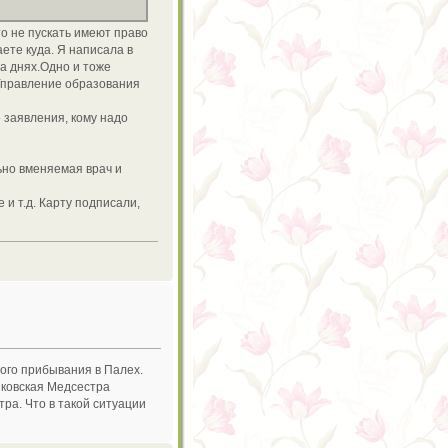
то не пускать имеют право
аете куда. Я написала в
на днях.Одно и тоже
 Управление образования
 заявления, кому надо
ьно вменяемая врач и
и т.д. Карту подписали,
ого прибывания в Палех.
иковская Медсестра
тра. Что в такой ситуации