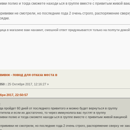
ивки полио и тогда сможете находи ься в группе вместе с привитым живой ва
 прививки не смотрели, но последние года 2 очень строго, распоряжение сверх
рядке.
ица в магазине вам нахамит, смешной ответ придумывается только на полпути домой.
ививок - повод для отказа места в
350 :
25 Октября 2017, 12:16:27 »
бря 2017, 22:50:57
:
гда пройдет 60 дней от последнего привитого и можно будет вернуться в группу
нтитела и если их достаточно, то через иммунолога вас пустят в группу
вивки полио и тогда сможете находи ься в группе вместе с привитым живой вакциной
а прививки не смотрели, но последние года 2 очень строго, распоряжение сверху не за