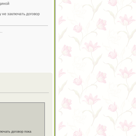
кциной
у не заключать договор
..
ключать договор пока