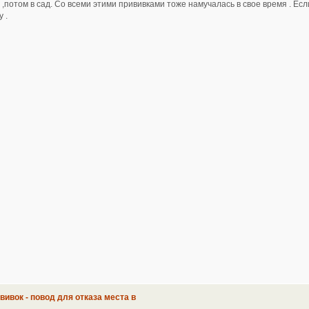
кп ,потом в сад. Со всеми этими прививками тоже намучалась в свое время . Ес
 .
ививок - повод для отказа места в