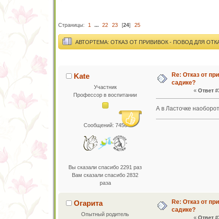
Страницы:
1
...
22
23
[
24
]
25
АВТОР
ТЕМА: ОТКАЗ ОТ ПРИВИВОК - ПОВОД ДЛЯ ОТК
Re: Отказ от пр
Kate
садике?
Участник
«
Ответ #
Профессор в воспитании
А в Ласточке наоборот
Сообщений: 7456
Вы сказали спасибо 2291 раз
Вам сказали спасибо 2832
раза
Re: Отказ от пр
Огарита
садике?
Опытный родитель
«
Ответ #