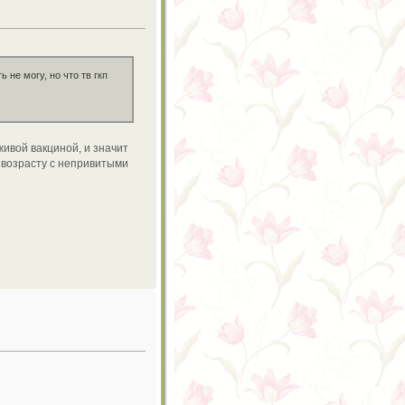
 не могу, но что тв гкп
живой вакциной, и значит
о возрасту с непривитыми