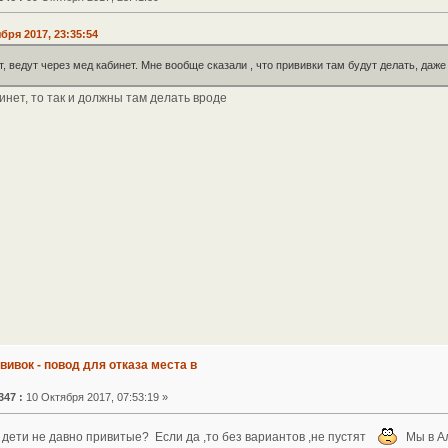
бря 2017, 23:35:54
т, ведут через мед кабинет. Мне вообще сказали , что прививки там будут делать, даже
инет, то так и должны там делать вроде
ививок - повод для отказа места в
347 :
10 Октября 2017, 07:53:19 »
с дети не давно привитые? Если да ,то без вариантов ,не пустят
Мы в Ал