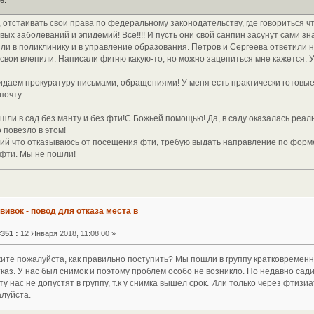
е.
, отстаивать свои права по федеральному законодательству, где говориться ч
вых заболеваний и эпидемий! Все!!!! И пусть они свой санпин засунут сами зн
или в поликлинику и в управление образования. Петров и Сергеева ответили 
 свои влепили. Написали фигню какую-то, но можно зацепиться мне кажется.
кидаем прокуратуру письмами, обращениями! У меня есть практически готовые
почту.
шли в сад без манту и без фти!С Божьей помощью! Да, в саду оказалась реал
 повезло в этом!
ний что отказываюсь от посещения фти, требую выдать направление по форме 
 фти. Мы не пошли!
ививок - повод для отказа места в
351 :
12 Января 2018, 11:08:00 »
ите пожалуйста, как правильно поступить? Мы пошли в группу кратковременн
каз. У нас был снимок и поэтому проблем особо не возникло. Но недавно сад
у нас не допустят в группу, т.к у снимка вышел срок. Или только через фтизиа
алуйста.