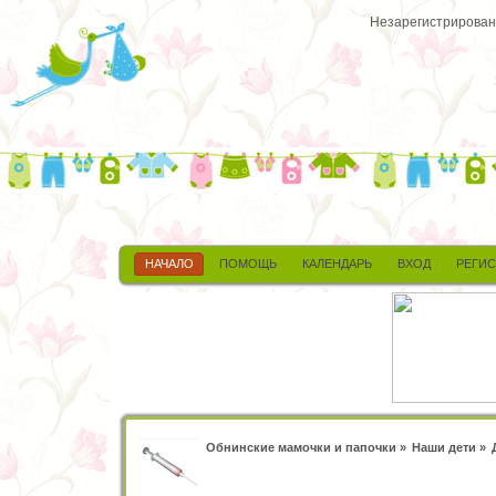
Незарегистрированн
НАЧАЛО
ПОМОЩЬ
КАЛЕНДАРЬ
ВХОД
РЕГИ
Обнинские мамочки и папочки
»
Наши дети
»