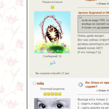
Решил остаться
«
Ответ #
Цитата: Eugesha4 от 09
если не ведут ГКП, т
вообще не смотрят на
А полио это да,привив
Очень даже входит.
Вот нас сейчас отфутб
должны разопщать ребе
живой полио НЕТ!
И что теперь? (((
Сообщений: 11
Вы сказали спасибо 17 раз
Re: Отказ от пр
mila
садике?
Почетный родитель
«
Ответ #
Выхода есть только 2:
1- сидеть и ждать, ко
2 - сдать анализ на а