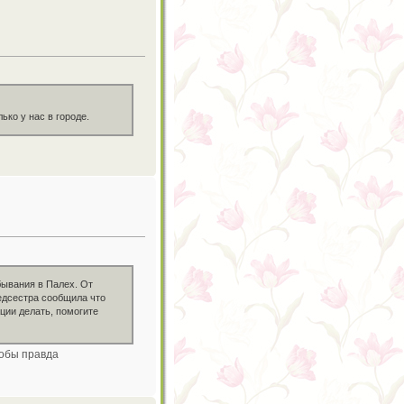
ько у нас в городе.
бывания в Палех. От
Медсестра сообщила что
ации делать, помогите
тобы правда