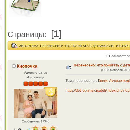
[
1
]
Страницы:
АВТОР
ТЕМА: ПЕРЕНЕСЕНО: ЧТО ПОЧИТАТЬ С ДЕТЬМИ 8 ЛЕТ И СТАРШ
0 Пользователе
Перенесено: Что почитать с дет
Кнопочка
«
:
08 Февраля 2018,
Администратор
Я – легенда
Тема перенесена в
Книги. Лучшие под
https://deti-obninsk.ru/deti/index.php?to
Сообщений: 17346