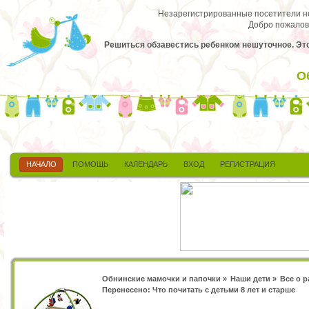
Незарегистрированные посетители не 
Добро пожалов
Решиться обзавестись ребенком нешуточное. Это 
О
НАЧАЛО
ПОМОЩЬ
КАЛЕНДАРЬ
ВХОД
РЕГИСТРАЦИЯ
Обнинские мамочки и папочки
»
Наши дети
»
Все о 
Перенесено: Что почитать с детьми 8 лет и старше