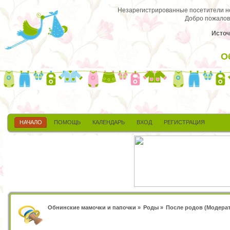
Незарегистрированные посетители не 
Добро пожалов
Источ
О
НАЧАЛО
ПОМОЩЬ
КАЛЕНДАРЬ
ВХОД
РЕГИСТРАЦИЯ
Обнинские мамочки и папочки
»
Роды
»
После родов
(Модера