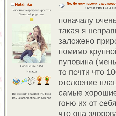
Re: Не могу пережить кесарево
Natalinka
«
Ответ #106 :
13 Июня 
Участник марафона красоты
Знающий родитель
поначалу очень
такая я неправ
заложено приро
помимо крупной
пуповина (мень
Сообщений: 1454
то почти что 1
Наташа
отслоение пла
самые хорошие.
Вы сказали спасибо 442 раза
Вам сказали спасибо 510 раз
гоню их от себя
что она здорова