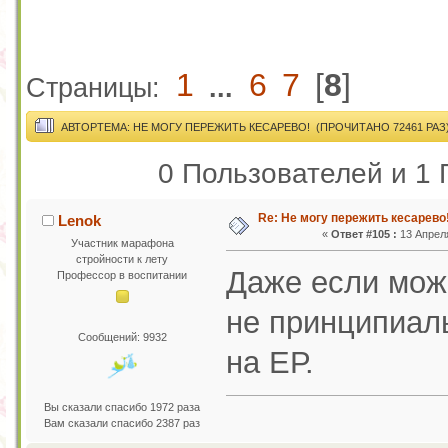
1
6
7
[
8
]
Страницы:
...
АВТОР
ТЕМА: НЕ МОГУ ПЕРЕЖИТЬ КЕСАРЕВО! (ПРОЧИТАНО 72461 РАЗ
0 Пользователей и 1 
Re: Не могу пережить кесарево
Lenok
«
Ответ #105 :
13 Апреля
Участник марафона
стройности к лету
Даже если можн
Профессор в воспитании
не принципиаль
Сообщений: 9932
на ЕР.
Вы сказали спасибо 1972 раза
Вам сказали спасибо 2387 раз