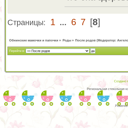
1
6
7
[
8
]
Страницы:
...
Обнинские мамочки и папочки
»
Роды
»
После родов
(Модератор:
Ангел
Перейти в:
Создано в
Региональная стекольная к
Powered 