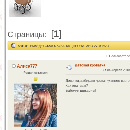
[
1
]
Страницы:
АВТОР
ТЕМА: ДЕТСКАЯ КРОВАТКА (ПРОЧИТАНО 2728 РАЗ)
0 Пользователе
Детская кроватка
Алиса777
«
:
04 Апреля 2018,
Решил остаться
Девочки,выбираю кроватку,много всего
Как она вам?
Бабочки шикарны!