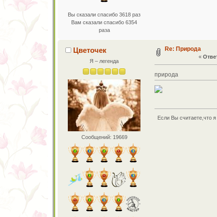
Вы сказали спасибо 3618 раз
Вам сказали спасибо 6354
раза
Re: Природа
Цветочек
«
Ответ
Я – легенда
природа
Если Вы считаете,что я 
Сообщений: 19669