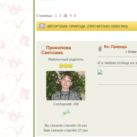
Страницы:
1
2
[
3
]
4
5
АВТОР
ТЕМА: ПРИРОДА (ПРОЧИТАНО 33063 РАЗ)
Re: Природа
Прокопова
Светлана
«
Ответ
Любопытный родитель
И я люблю солнце из-з
Сообщений: 158
Вы сказали спасибо 16 раз
Вам сказали спасибо 27 раз