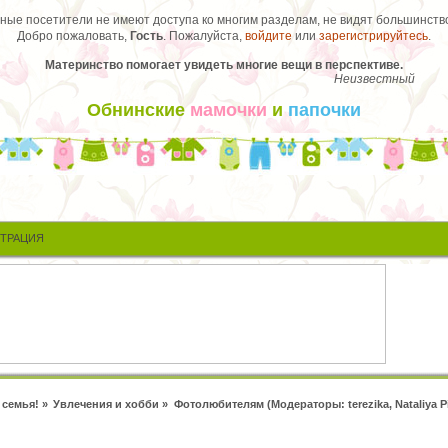
ые посетители не имеют доступа ко многим разделам, не видят большинство
Добро пожаловать,
Гость
. Пожалуйста,
войдите
или
зарегистрируйтесь
.
Материнство помогает увидеть многие вещи в перспективе.
Неизвестный
Обнинские
мамочки
и
папочки
СТРАЦИЯ
 семья!
»
Увлечения и хобби
»
Фотолюбителям
(Модераторы:
terezika
,
Nataliya 