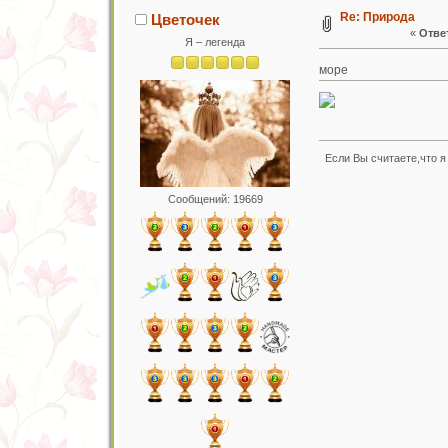
Re: Природа
Цветочек
«
Ответ
Я – легенда
море
Если Вы считаете,что я 
Сообщений: 19669