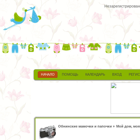
Незарегистрированн
НАЧАЛО
ПОМОЩЬ
КАЛЕНДАРЬ
ВХОД
РЕГИ
Обнинские мамочки и папочки
»
Мой дом, моя