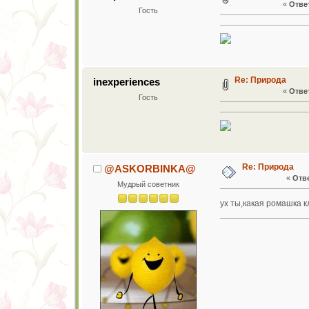
«
Ответ
Гость
Re: Природа
inexperiences
«
Ответ
Гость
Re: Природа
@ASKORBINKA@
«
Отве
Мудрый советник
ух ты,какая ромашка кл