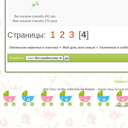
Вы сказали спасибо 491 раз
Вам сказали спасибо 272 раза
1
2
3
[
4
]
Страницы:
Обнинские мамочки и папочки
»
Мой дом, моя семья!
»
Увлечения и хобб
Перейти в:
Создано в
Для того, чтобы ответить на вопрос -
Какие окна лучше п
Powered 