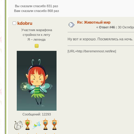
Вы сказали спасибо 831 раз
Вам сказали спасибо 868 раз
Re: Животный мир
kdobru
«
Ответ #46 :
30 Октября
Участник марафона
стройности к лету
Ну вот и хорошо. Посмеялись на ночь
Я – легенда
[URL=http://beremennost.net/line]
Сообщений: 12293