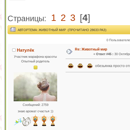
1
2
3
[
4
]
Страницы:
АВТОР
ТЕМА: ЖИВОТНЫЙ МИР (ПРОЧИТАНО 28633 РАЗ)
0 Пользователе
Re: Животный мир
Натулёк
«
Ответ #45 :
30 Октября
Участник марафона красоты
Опытный родитель
обезьянка просто о
Сообщений: 2759
знаю аромат счастья :))