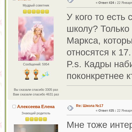
«
Ответ #24 :
22 Января 
Мудрый советник
У кого то есть
школу? Только 
Маркса, которы
относятся к 17.
P.s. Кадры наб
Сообщений: 5954
поконкретнее к
Вы сказали спасибо 3305 раз
Вам сказали спасибо 4631 раз
Re: Школа №17
Алексеева Елена
«
Ответ #25 :
22 Января 
Знающий родитель
Мне тоже интер