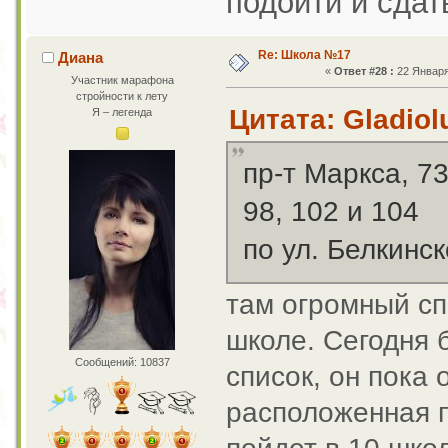
подойти и сдат
Re: Школа №17
Диана
«
Ответ #28 :
22 Января 
Участник марафона
стройности к лету
Цитата: Gladiol
Я – легенда
пр-т Маркса, 73
98, 102 и 104
по ул. Белкинско
там огромный сп
школе. Сегодня 
Сообщений: 10837
список, он пока 
расположенная п