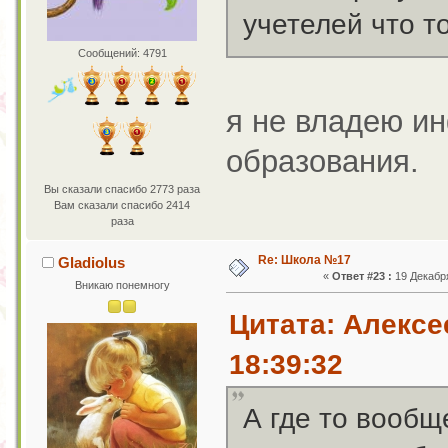
учетелей что т
Сообщений: 4791
я не владею и
образования.
Вы сказали спасибо 2773 раза
Вам сказали спасибо 2414
раза
Re: Школа №17
Gladiolus
«
Ответ #23 :
19 Декабря
Вникаю понемногу
Цитата: Алексе
18:39:32
А где то вообщ