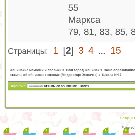
55
Маркса
79, 81, 83, 85, 
1
[
2
]
3
4
15
Страницы:
...
Обнинские мамочки и папочки
»
Наш город Обнинск
»
Наше образование
отзывы об обнинских школах
(Модератор:
Женечка
) »
Школа №17
Перейти в:
Создано в
Powered 