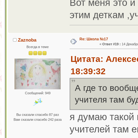
Вот меня это и
этим деткам ,
Re: Школа №17
Zaznoba
«
Ответ #19 :
14 Декабря
Всегда в теме
Цитата: Алексе
18:39:32
А где то вообщ
Сообщений: 949
учителя там бу
я думаю такой
Вы сказали спасибо 87 раз
Вам сказали спасибо 242 раза
учителей там е