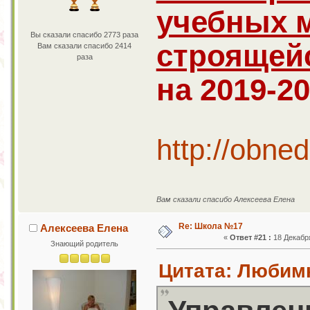
учебных м
Вы сказали спасибо 2773 раза
строящей
Вам сказали спасибо 2414
раза
на 2019-2
http://obne
Вам сказали спасибо Алексеева Елена
Re: Школа №17
Алексеева Елена
«
Ответ #21 :
18 Декабря
Знающий родитель
Цитата: Любимк