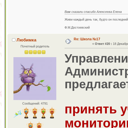
Вам сказали спасибо Алексеева Елена
Живи каждый день так, будто он последний
Ф.М.Достоевский
Re: Школа №17
Любимка
«
Ответ #20 :
18 Декабря
Почетный родитель
Управлени
Администр
предлагае
Сообщений: 4791
принять у
монитори