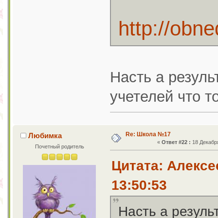
http://obn
Насть а резуль
учетелей что т
Re: Школа №17
Любимка
«
Ответ #22 :
18 Декабря
Почетный родитель
Цитата: Алексе
13:50:53
Насть а резуль