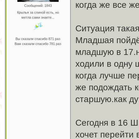
когда же все ж
Сообщений: 1843
Крылья за спиной есть, но
метла сами знаете...
Ситуация такая
Младшая пойдёт
Вы сказали спасибо 871 раз
Вам сказали спасибо 781 раз
младшую в 17.н
ходили в одну 
когда лучше пе
же подождать к
старшую.как д
Сегодня в 16 Ш
хочет перейти 