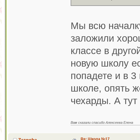
Мы всю началку
заложили хорош
классе в друго
новую школу е
попадете и в 3
школе, опять ж
чехарды. А тут
Вам сказали спасибо Алексеева Елена
Re: Школа №17
Zaznoba