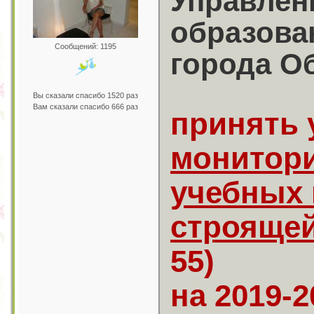
Управлен
образова
Сообщений: 1195
города О
Вы сказали спасибо 1520 раз
Вам сказали спасибо 666 раз
принять 
монитори
учебных 
строяще
55)
на 2019-2