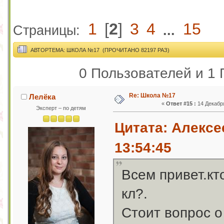
1
[
2
]
3
4
15
Страницы:
...
АВТОР
ТЕМА: ШКОЛА №17 (ПРОЧИТАНО 82197 РАЗ)
0 Пользователей и 1 
Re: Школа №17
Лелёка
«
Ответ #15 :
14 Декабря
Эксперт – по детям
Цитата: Алексе
13:54:45
Всем привет.кт
кл?.
Стоит вопрос о