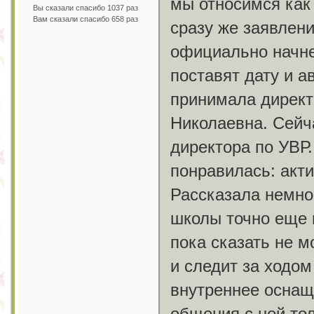
мы относимся как
Вы сказали спасибо 1037 раз
Вам сказали спасибо 658 раз
сразу же заявлени
официально начне
поставят дату и а
принимала директ
Николаевна. Сейч
директора по УВР.
понравилась: акт
Рассказала немног
школы точно еще 
пока сказать не м
и следит за ходом
внутреннее оснащ
общения с ней то