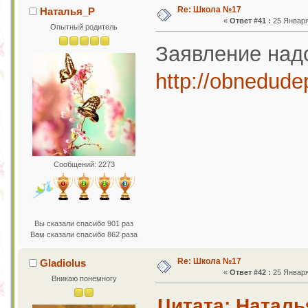
Re: Школа №17
Наталья_Р
«
Ответ #41 :
25 Января 
Опытный родитель
Заявление надо
http://obnedude
Сообщений: 2273
Вы сказали спасибо 901 раз
Вам сказали спасибо 862 раза
Re: Школа №17
Gladiolus
«
Ответ #42 :
25 Января 
Вникаю понемногу
Цитата: Наталья