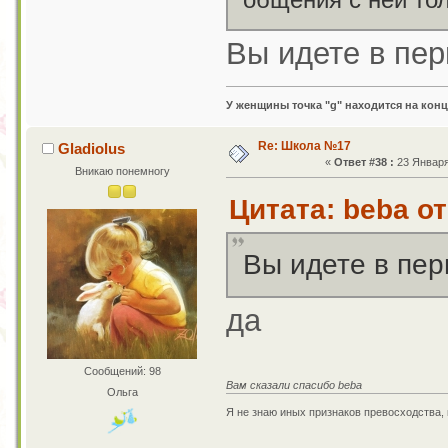
Вы идете в пер
У женщины точка "g" находится на конц
Re: Школа №17
Gladiolus
«
Ответ #38 :
23 Января 
Вникаю понемногу
Цитата: beba от
Вы идете в пер
да
Сообщений: 98
Вам сказали спасибо beba
Ольга
Я не знаю иных признаков превосходства,