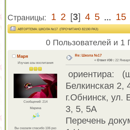
1
2
[
3
]
4
5
15
Страницы:
...
АВТОР
ТЕМА: ШКОЛА №17 (ПРОЧИТАНО 82190 РАЗ)
0 Пользователей и 1 
Re: Школа №17
Маря
«
Ответ #30 :
22 Января 
Изучаю азы воспитания
ориентира: (
Белкинская 2, 4
г.Обнинск, ул. 
Сообщений: 214
3, 5, 5А
Марина
Перечень докум
Вы сказали спасибо 106 раз