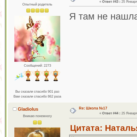
«
Ответ #43 :
25 Января 
Опытный родитель
Я там не нашла
Сообщений: 2273
Вы сказали спасибо 901 раз
Вам сказали спасибо 862 раза
Re: Школа №17
Gladiolus
«
Ответ #44 :
25 Января 
Вникаю понемногу
Цитата: Наталья