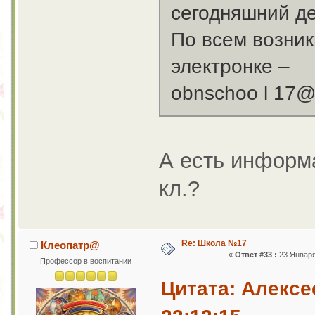
сегодняшний де
По всем возни
электронке –
obnschoo l 17@ 
А есть информа
кл.?
Re: Школа №17
Клеопатр@
«
Ответ #33 :
23 Января 
Профессор в воспитании
Цитата: Алексе