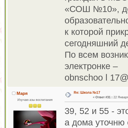
«СОШ №10», д
образовательно
к которой при
сегодняшний д
По всем возни
электронке –
obnschoo l 17@ 
Re: Школа №17
Маря
«
Ответ #31 :
22 Января 
Изучаю азы воспитания
39, 52 и 55 - эт
а дома уточню