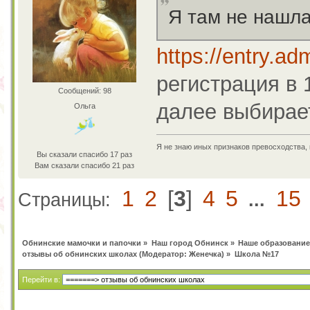
Я там не нашла
https://entry.ad
регистрация в 
Сообщений: 98
далее выбирае
Ольга
Я не знаю иных признаков превосходства,
Вы сказали спасибо 17 раз
Вам сказали спасибо 21 раз
1
2
[
3
]
4
5
15
Страницы:
...
Обнинские мамочки и папочки
»
Наш город Обнинск
»
Наше образование
отзывы об обнинских школах
(Модератор:
Женечка
) »
Школа №17
Перейти в: