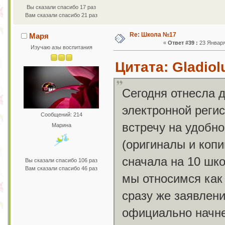
Вы сказали спасибо 17 раз
Вам сказали спасибо 21 раз
Re: Школа №17
Маря
«
Ответ #39 :
23 Января 
Изучаю азы воспитания
Цитата: Gladiol
Сегодня отнесла 
электронной регис
Сообщений: 214
встречу на удобн
Марина
(оригиналы и коп
сначала на 10 шко
Вы сказали спасибо 106 раз
Вам сказали спасибо 46 раз
мы относимся как
сразу же заявлени
официально начне