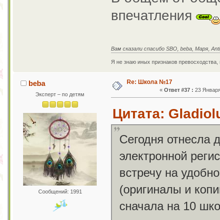
впечатления
Вам сказали спасибо SBO, beba, Маря, An
Я не знаю иных признаков превосходства,
Re: Школа №17
beba
«
Ответ #37 :
23 Января 
Эксперт – по детям
Цитата: Gladiol
Сегодня отнесла 
электронной регис
встречу на удобн
(оригиналы и коп
Сообщений: 1991
сначала на 10 шко