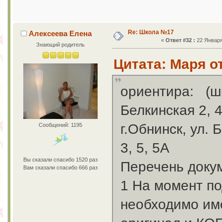
Re: Школа №17
Алексеева Елена
«
Ответ #32 :
22 Января 
Знающий родитель
Цитата: Маря от
ориентира: (ш
Белкинская 2, 4
г.Обнинск, ул. 
Сообщений: 1195
3, 5, 5А
Вы сказали спасибо 1520 раз
Перечень докум
Вам сказали спасибо 666 раз
1 На момент по
необходимо им