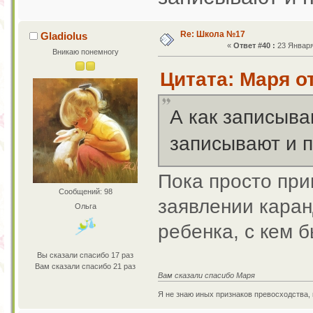
Re: Школа №17
Gladiolus
«
Ответ #40 :
23 Января 
Вникаю понемногу
Цитата: Маря от
А как записыва
записывают и 
Пока просто при
Сообщений: 98
заявлении кара
Ольга
ребенка, с кем 
Вы сказали спасибо 17 раз
Вам сказали спасибо 21 раз
Вам сказали спасибо Маря
Я не знаю иных признаков превосходства,