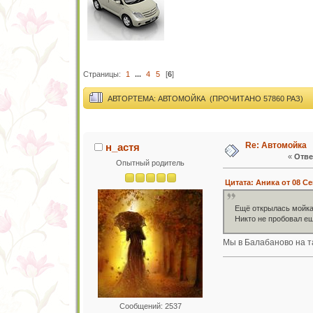
Страницы:
1
...
4
5
[
6
]
АВТОР
ТЕМА: АВТОМОЙКА (ПРОЧИТАНО 57860 РАЗ)
Re: Автомойка
н_астя
«
Отве
Опытный родитель
Цитата: Аника от 08 Се
Ещё открылась мойка
Никто не пробовал е
Мы в Балабаново на т
Сообщений: 2537