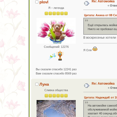
Re: Автомойка
plovl
«
Отве
Я – легенда
Цитата: Аника от 08 Се
Ещё открылась мойка
Никто не пробовал е
В воскресенье хотели
Сообщений: 12276
Я Оля
Вы сказали спасибо 12241 раз
Вам сказали спасибо 8569 раз
Re: Автомойка
Луна
«
Отве
Сливка общества
Цитата: НадеждаК от 10
На автомойке самообс
обслуживаемой мойке.
хватает 40 секунд об