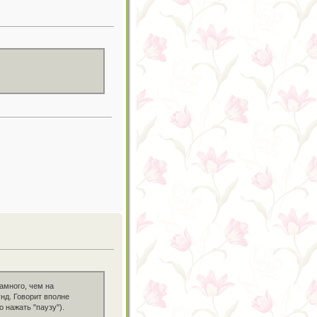
амного, чем на
нд. Говорит вполне
 нажать "паузу").