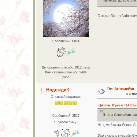
Пылесос долго отсчит
Это на Green Auto зае
Сообщений: 6824
Вы сказали спасибо 1912 раза
Вам сказали спасибо 1484
раза
Re: Автомойка
НадеждаК
«
Отве
Опытный родитель
Цитата: Луна от 14 Сен
Это на Green Auto за
Сообщений: 2517
Я люблю зиму!
Нет, мойка за Green Au
Вам сказали спасибо Лу