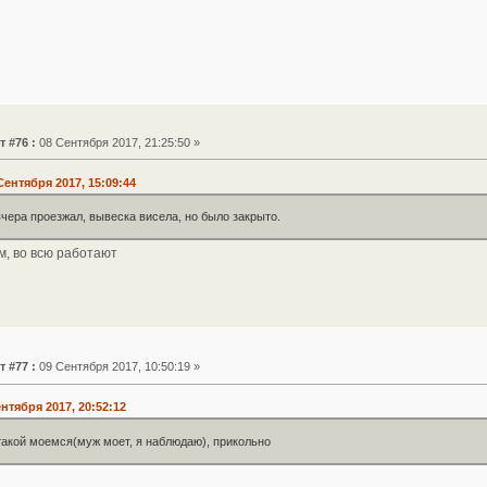
т #76 :
08 Сентября 2017, 21:25:50 »
Сентября 2017, 15:09:44
чера проезжал, вывеска висела, но было закрыто.
м, во всю работают
т #77 :
09 Сентября 2017, 10:50:19 »
ентября 2017, 20:52:12
такой моемся(муж моет, я наблюдаю), прикольно