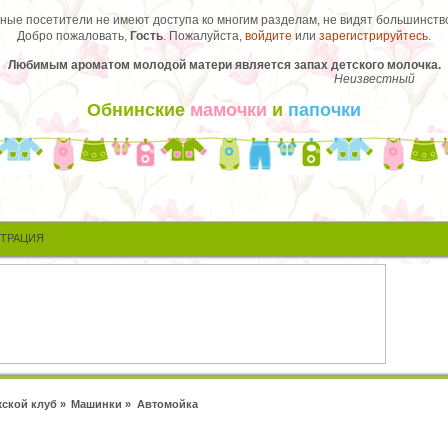
ые посетители не имеют доступа ко многим разделам, не видят большинство
Добро пожаловать,
Гость
. Пожалуйста,
войдите
или
зарегистрируйтесь
.
Любимым ароматом молодой матери является запах детского молочка.
Неизвестный
Обнинские
мамочки
и
папочки
СТРАЦИЯ
ской клуб
»
Машинки
»
Автомойка