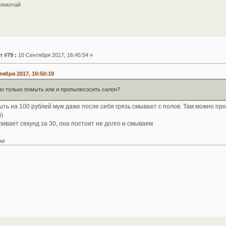
локочай
т #79 :
10 Сентября 2017, 16:45:54 »
тября 2017, 10:50:19
о только помыть или и пропылесосить салон?
ыть на 100 рублей муж даже после себя грязь смывает с полов. Там можно прос
)
ивает секунд за 30, она постоит не долго и смываем
на