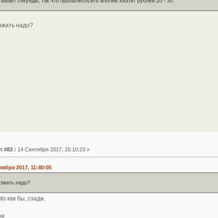
ывает секунды, так что пропылесосить вполне хватит рублей 20 - 30.
зжать надо?
т #83 :
14 Сентября 2017, 15:10:23 »
тября 2017, 11:40:05
езжать надо?
to как бы, сзади.
на