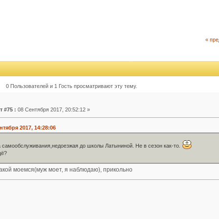
« пр
0 Пользователей и 1 Гость просматривают эту тему.
т #75 :
08 Сентября 2017, 20:52:12 »
нтября 2017, 14:28:06
 самообслуживания,недоезжая до школы Латыниной. Не в сезон как-то.
щё?
акой моемся(муж моет, я наблюдаю), прикольно