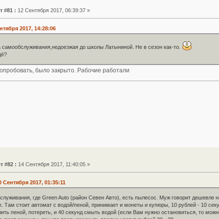
т #81 :
12 Сентября 2017, 06:39:37 »
нтября 2017, 14:28:06
 самообслуживания,недоезжая до школы Латыниной. Не в сезон как-то.
щё?
 опробовать, было закрыто. Рабочие работали
т #82 :
14 Сентября 2017, 11:40:05 »
 Сентября 2017, 01:35:11
луживания, где Green Auto (район Севен Авто), есть пылесос. Муж говорит дешевле н
 Там стоит автомат с водой/пеной, принимает и монеты и купюры, 10 рублей - 10 секу
лить пеной, потереть, и 40 секунд смыть водой (если Вам нужно остановиться, то можно