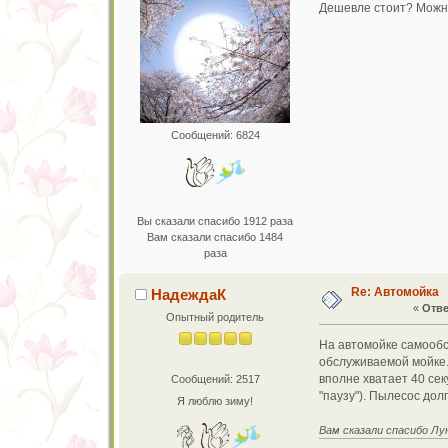
Дешевле стоит? Можно
Сообщений: 6824
Вы сказали спасибо 1912 раза
Вам сказали спасибо 1484
раза
Re: Автомойка
НадеждаК
«
Отве
Опытный родитель
На автомойке самообсл
обслуживаемой мойке. 
вполне хватает 40 сек
Сообщений: 2517
"паузу"). Пылесос дол
Я люблю зиму!
Вам сказали спасибо Лу