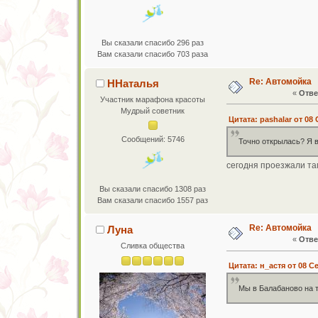
Вы сказали спасибо 296 раз
Вам сказали спасибо 703 раза
Re: Автомойка
ННаталья
«
Отве
Участник марафона красоты
Мудрый советник
Цитата: pashalar от 08 
Сообщений: 5746
Точно открылась? Я в
сегодня проезжали та
Вы сказали спасибо 1308 раз
Вам сказали спасибо 1557 раз
Re: Автомойка
Луна
«
Отве
Сливка общества
Цитата: н_астя от 08 С
Мы в Балабаново на 