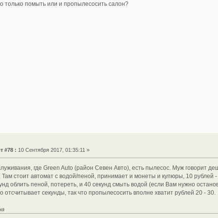
 только помыть или и пропылесосить салон?
т #78 :
10 Сентября 2017, 01:35:11 »
уживания, где Green Auto (район Севен Авто), есть пылесос. Муж говорит де
Там стоит автомат с водой/пеной, принимает и монеты и купюры, 10 рублей - 
унд облить пеной, потереть, и 40 секунд смыть водой (если Вам нужно остано
го отсчитывает секунды, так что пропылесосить вполне хватит рублей 20 - 30.
на