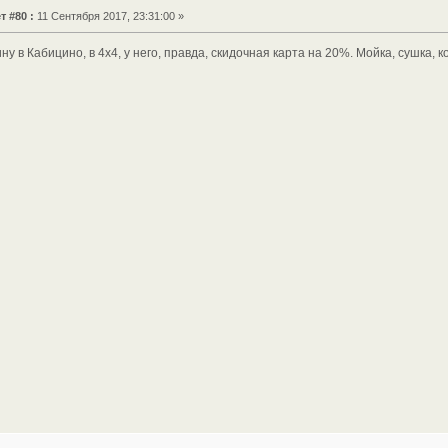
т #80 :
11 Сентября 2017, 23:31:00 »
 в Кабицино, в 4х4, у него, правда, скидочная карта на 20%. Мойка, сушка, ко