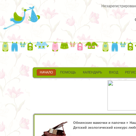
Незарегистрированн
НАЧАЛО
ПОМОЩЬ
КАЛЕНДАРЬ
ВХОД
РЕГИ
Обнинские мамочки и папочки
»
Наш
Детский экологический конкурс лю