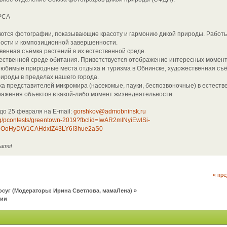
РСА
тся фотографии, показывающие красоту и гармонию дикой природы. Работ
ости и композиционной завершенности.
нная съёмка растений в их естественной среде.
ственной среде обитания. Приветствуется отображение интересных момент
юбимые природные места отдыха и туризма в Обнинске, художественная съ
рироды в пределах нашего города.
представителей микромира (насекомые, пауки, беспозвоночные) в естестве
ажения объектов в какой-либо момент жизнедеятельности.
о 25 февраля на E-mail:
gorshkov@admobninsk.ru
ng/pcontests/greentown-2019?fbclid=IwAR2mlNyiEwlSi-
OoHyDW1CAHdxiZ43LY6I3hue2aS0
ramel
« пр
осуг
(Модераторы:
Ирина Светлова
,
мамаЛена
) »
фии