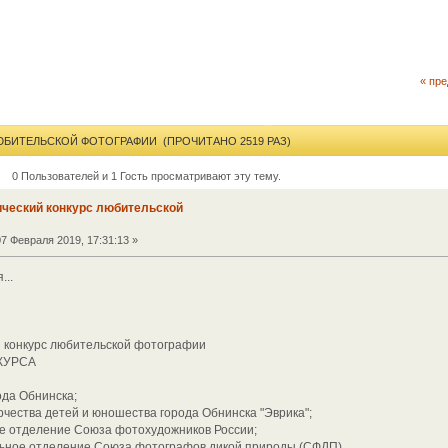
« пр
ЮБИТЕЛЬСКОЙ ФОТОГРАФИИ (ПРОЧИТАНО 2519 РАЗ)
0 Пользователей и 1 Гость просматривают эту тему.
ический конкурс любительской
7 Февраля 2019, 17:31:13 »
..
й конкурс любительской фотографии
КУРСА
да Обнинска;
ества детей и юношества города Обнинска "Эврика";
 отделение Союза фотохудожников России;
ное отделение Союза фотографов дикой природы (СФДП).