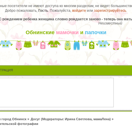
ые посетители не имеют доступа ко многим разделам, не видят большинство
Добро пожаловать,
Гость
. Пожалуйста,
войдите
или
зарегистрируйтесь
.
С рождением ребенка женщина словно рождается заново - теперь она мать
Неизвестный
Обнинские
мамочки
и
папочки
СТРАЦИЯ
 город Обнинск
»
Досуг
(Модераторы:
Ирина Светлова
,
мамаЛена
) »
бительской фотографии