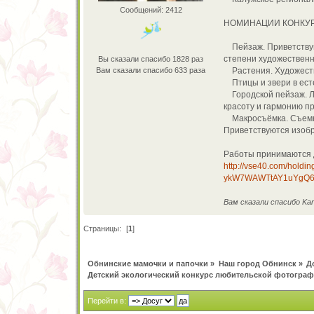
Сообщений: 2412
НОМИНАЦИИ КОНКУ
Пейзаж. Приветствую
степени художественн
Вы сказали спасибо 1828 раз
Вам сказали спасибо 633 раза
Растения. Художестве
Птицы и звери в есте
Городской пейзаж. Л
красоту и гармонию п
Макросъёмка. Съемка 
Приветствуются изобр
Работы принимаются д
http://vse40.com/holdi
ykW7WAWTtAY1uYgQ6
Вам сказали спасибо Ka
Страницы:
[
1
]
Обнинские мамочки и папочки
»
Наш город Обнинск
»
Д
Детский экологический конкурс любительской фотогра
Перейти в: