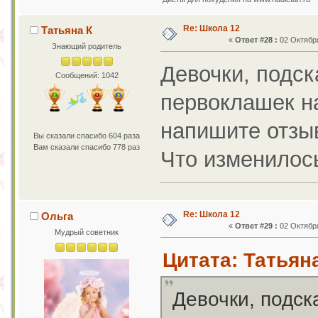
Re: Школа 12
Татьяна К
«
Ответ #28 :
02 Октября
Знающий родитель
Девочки, подск
Сообщений: 1042
первоклашек на
напишите отзы
Вы сказали спасибо 604 раза
Вам сказали спасибо 778 раз
Что изменилос
Re: Школа 12
Ольга
«
Ответ #29 :
02 Октября
Мудрый советник
Цитата: Татьяна
Девочки, подск