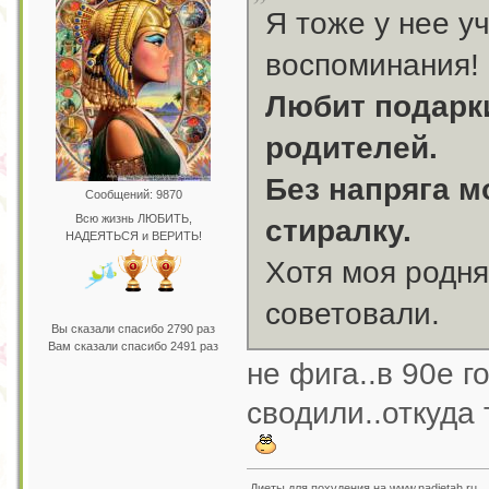
Я тоже у нее у
воспоминания!
Любит подарки
родителей.
Без напряга м
Сообщений: 9870
Всю жизнь ЛЮБИТЬ,
стиралку.
НАДЕЯТЬСЯ и ВЕРИТЬ!
Хотя моя родня
советовали.
Вы сказали спасибо 2790 раз
Вам сказали спасибо 2491 раз
не фига..в 90е г
сводили..откуда
Диеты для похудения на www.nadietah.ru