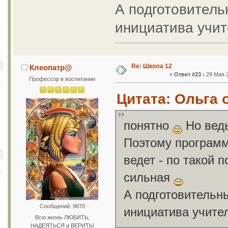
А подготовительн
инициатива учи
Re: Школа 12
Клеопатр@
«
Ответ #23 :
29 Мая 2
Профессор в воспитании
Цитата: Ольга о
понятно
Но ведь
Поэтому программ
ведет - по такой 
сильная
А подготовительны
Сообщений: 9870
инициатива учите
Всю жизнь ЛЮБИТЬ,
НАДЕЯТЬСЯ и ВЕРИТЬ!