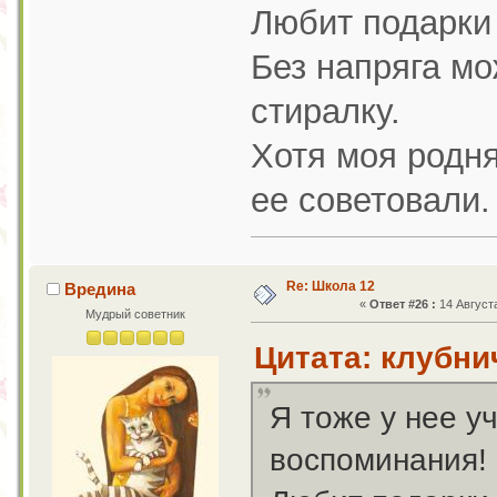
Любит подарки 
Без напряга мо
стиралку.
Хотя моя родня
ее советовали.
Re: Школа 12
Вредина
«
Ответ #26 :
14 Августа
Мудрый советник
Цитата: клубнич
Я тоже у нее у
воспоминания!