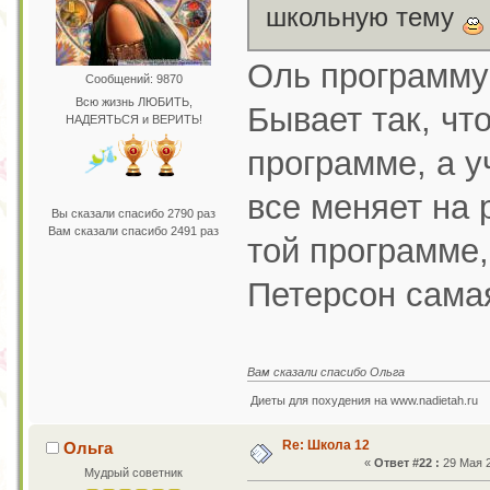
школьную тему
Оль программу
Сообщений: 9870
Всю жизнь ЛЮБИТЬ,
Бывает так, чт
НАДЕЯТЬСЯ и ВЕРИТЬ!
программе, а у
все меняет на 
Вы сказали спасибо 2790 раз
Вам сказали спасибо 2491 раз
той программе,
Петерсон самая
Вам сказали спасибо Ольга
Диеты для похудения на www.nadietah.ru
Re: Школа 12
Ольга
«
Ответ #22 :
29 Мая 2
Мудрый советник