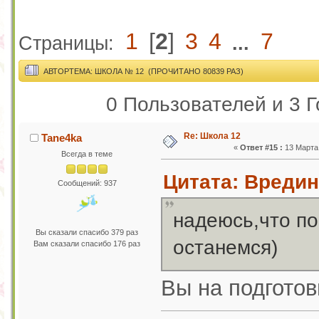
1
[
2
]
3
4
7
Страницы:
...
АВТОР
ТЕМА: ШКОЛА № 12 (ПРОЧИТАНО 80839 РАЗ)
0 Пользователей и 3 Г
Re: Школа 12
Tane4ka
«
Ответ #15 :
13 Марта 
Всегда в теме
Цитата: Вредина
Сообщений: 937
надеюсь,что по
Вы сказали спасибо 379 раз
останемся)
Вам сказали спасибо 176 раз
Вы на подгото