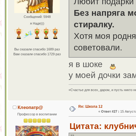
Любит подарки 
Без напряга м
Сообщений: 5948
стиралку.
я Надя)))
Хотя моя родня
советовали.
Вы сказали спасибо 1689 раз
Вам сказали спасибо 1729 раз
я в шоке
у моей дочки з
«Счастье для всех, даром, и пусть никто 
Re: Школа 12
Клеопатр@
«
Ответ #27 :
15 Августа
Профессор в воспитании
Цитата: клубнич