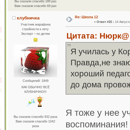
Вы сказали спасибо 189 раз
Вам сказали спасибо 69 раз
Re: Школа 12
клубничка
«
Ответ #25 :
14 Августа
Участник марафона
стройности к лету
Цитата: Нюрк@ 
Эксперт – по детям
Я училась у К
Правда,не знаю
хороший педаго
Сообщений: 1849
до дома провож
КАК ОБЫЧНО ВСЁ
КЛУБНИЧНО!!!
Я тоже у нее у
Вы сказали спасибо 932 раза
воспоминания!
Вам сказали спасибо 1042
раза