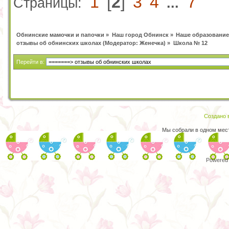
1
[
2
]
3
4
7
Страницы:
...
Обнинские мамочки и папочки
»
Наш город Обнинск
»
Наше образование
отзывы об обнинских школах
(Модератор:
Женечка
) »
Школа № 12
Перейти в:
Создано в
Мы собрали в одном мес
Powered 