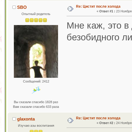
Re: Цистит после холода
SBO
«
Ответ #1 :
23 Ноября 
Опытный родитель
Мне каж, это в
безобидного ли
Сообщений: 2412
Вы сказали спасибо 1828 раз
Вам сказали спасибо 633 раза
Re: Цистит после холода
glaxonta
«
Ответ #2 :
24 Ноября 
Изучаю азы воспитания