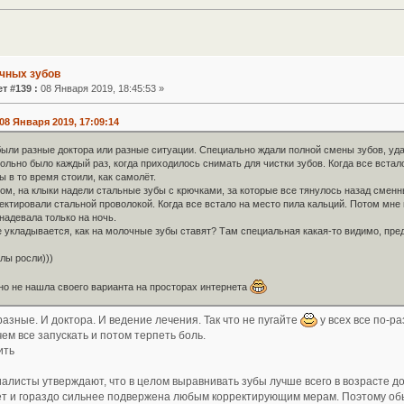
чных зубов
т #139 :
08 Января 2019, 18:45:53 »
08 Января 2019, 17:09:14
были разные доктора или разные ситуации. Специально ждали полной смены зубов, уда
ольно было каждый раз, когда приходилось снимать для чистки зубов. Когда все встал
ы в то время стоили, как самолёт.
ом, на клыки надели стальные зубы с крючками, за которые все тянулось назад смен
ектировали стальной проволокой. Когда все встало на место пила кальций. Потом мне
 надевала только на ночь.
е укладывается, как на молочные зубы ставят? Там специальная какая-то видимо, пр
улы росли)))
 но не нашла своего варианта на просторах интернета
азные. И доктора. И ведение лечения. Так что не пугайте
у всех все по-ра
чем все запускать и потом терпеть боль.
ить
алисты утверждают, что в целом выравнивать зубы лучше всего в возрасте до 
ет и гораздо сильнее подвержена любым корректирующим мерам. Поэтому об