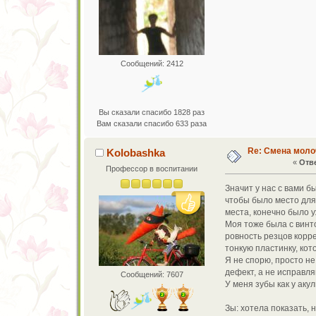
Сообщений: 2412
Вы сказали спасибо 1828 раз
Вам сказали спасибо 633 раза
Re: Смена моло
Kolobashka
«
Отве
Профессор в воспитании
Значит у нас с вами 
чтобы было место для 
места, конечно было у
Моя тоже была с винто
ровность резцов корре
тонкую пластинку, кот
Я не спорю, просто н
дефект, а не исправл
Сообщений: 7607
У меня зубы как у акул
Зы: хотела показать,