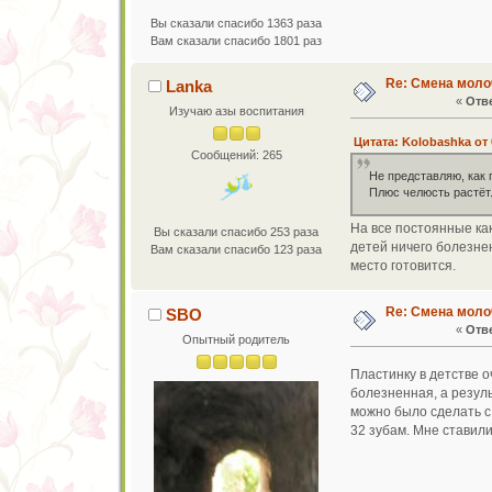
Вы сказали спасибо 1363 раза
Вам сказали спасибо 1801 раз
Re: Смена моло
Lanka
«
Отве
Изучаю азы воспитания
Цитата: Kolobashka от 
Сообщений: 265
Не представляю, как 
Плюс челюсть растёт.
На все постоянные как
Вы сказали спасибо 253 раза
детей ничего болезне
Вам сказали спасибо 123 раза
место готовится.
Re: Смена моло
SBO
«
Отве
Опытный родитель
Пластинку в детстве 
болезненная, а резуль
можно было сделать с
32 зубам. Мне ставили