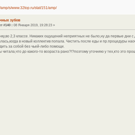
/amp/s/www.32top.ru/stat/151/amp/
чных зубов
т #140 :
08 Января 2019, 19:28:23 »
нку,во 2,3 классе. Никаких ощущений неприятных не было,ну да первые дни с
ялась,когда в новый коллектив попала. Чистить после еды и пр.процедуры на
дить за собой без чьей-либо помощи.
ы читала,что до какого-то возраста рано?!?поэтому уточняю у тех,кто это про