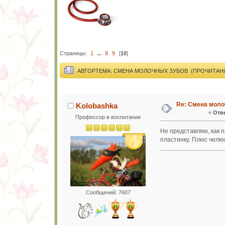
Страницы:
1
...
8
9
[
10
]
АВТОР
ТЕМА: СМЕНА МОЛОЧНЫХ ЗУБОВ (ПРОЧИТАНО 
Re: Смена моло
Kolobashka
«
Отве
Профессор в воспитании
Не представляю, как п
пластинку. Плюс челюс
Сообщений: 7607