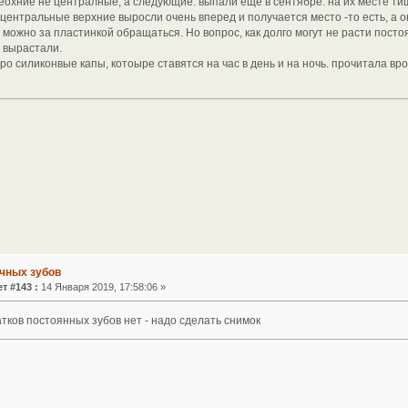
веохние не централные, а следующие. выпали еще в сентябре. на их месте ти
 центральные верхние выросли очень вперед и получается место -то есть, а о
 можно за пластинкой обращаться. Но вопрос, как долго могут не расти посто
 вырастали.
о силиконвые капы, котоыре ставятся на час в день и на ночь. прочитала вр
чных зубов
т #143 :
14 Января 2019, 17:58:06 »
атков постоянных зубов нет - надо сделать снимок