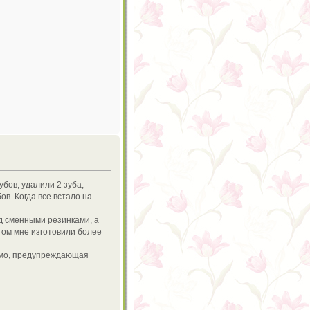
бов, удалили 2 зуба,
в. Когда все встало на
ад сменными резинками, а
том мне изготовили более
димо, предупреждающая