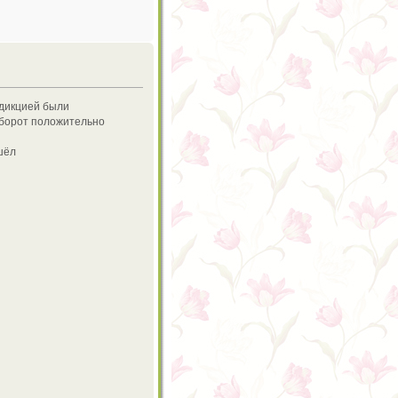
 дикцией были
оборот положительно
шёл