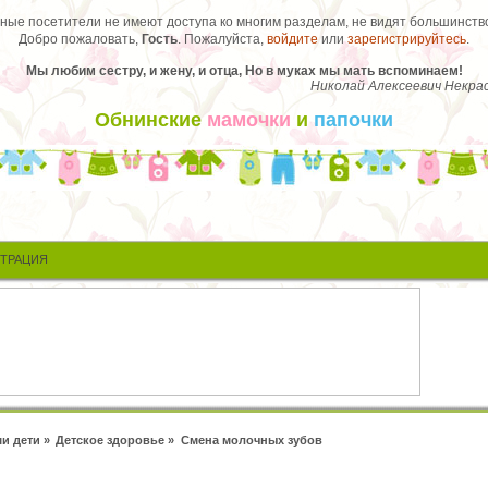
ые посетители не имеют доступа ко многим разделам, не видят большинство
Добро пожаловать,
Гость
. Пожалуйста,
войдите
или
зарегистрируйтесь
.
Мы любим сестру, и жену, и отца, Но в муках мы мать вспоминаем!
Николай Алексеевич Некра
Обнинские
мамочки
и
папочки
СТРАЦИЯ
и дети
»
Детское здоровье
»
Смена молочных зубов