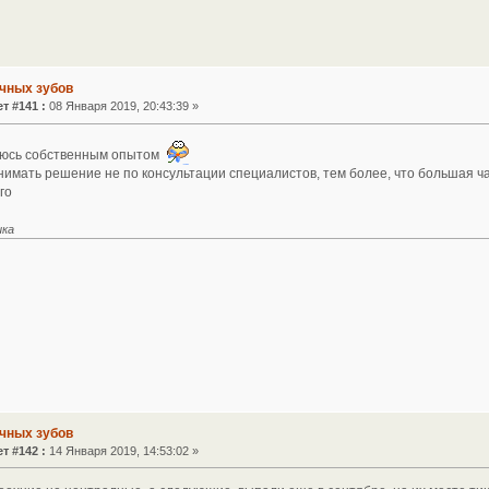
чных зубов
т #141 :
08 Января 2019, 20:43:39 »
делюсь собственным опытом
имать решение не по консультации специалистов, тем более, что большая ч
го
ика
чных зубов
т #142 :
14 Января 2019, 14:53:02 »