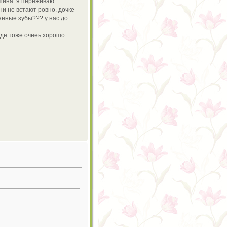
шина. я переживаю.
ни не встают ровно. дочке
янные зубы??? у нас до
оде тоже очнеь хорошо