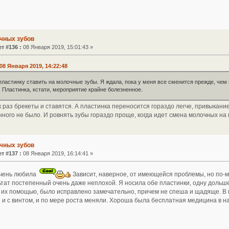
чных зубов
т #136 :
08 Января 2019, 15:01:43 »
08 Января 2019, 14:22:48
пластинку ставить на молочные зубы. Я ждала, пока у меня все сменится прежде, чем 
 Пластинка, кстати, мероприятие крайне болезненное.
 раз брекеты и ставятся. А пластинка переносится гораздо легче, привыкани
нного не было. И ровнять зубы гораздо проще, когда идет смена молочных на
чных зубов
т #137 :
08 Января 2019, 16:14:41 »
очень любила
Зависит, наверное, от имеющейся проблемы, но по-м
тат постепенный очень даже неплохой. Я носила обе пластинки, одну дольше
 их помощью, было исправлено замечательно, причем не спеша и щадяще. В 
 и с винтом, и по мере роста меняли. Хороша была бесплатная медицина в нач