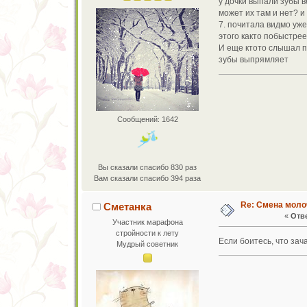
у дочки выпали зубы 
может их там и нет? и
7. почитала видмо уже
этого както побыстрее
И еще ктото слышал пр
зубы выпрямляет
Сообщений: 1642
Вы сказали спасибо 830 раз
Вам сказали спасибо 394 раза
Re: Смена моло
Сметанка
«
Отве
Участник марафона
стройности к лету
Если боитесь, что зач
Мудрый советник