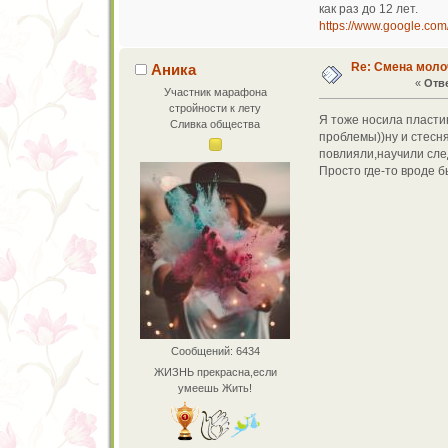
как раз до 12 лет.
https://www.google.com
Re: Смена моло
Аника
«
Отве
Участник марафона
стройности к лету
Я тоже носила пласти
Сливка общества
проблемы))ну и стесн
повлияли,научили сле
Просто где-то вроде б
Сообщений: 6434
ЖИЗНЬ прекрасна,если
умеешь Жить!