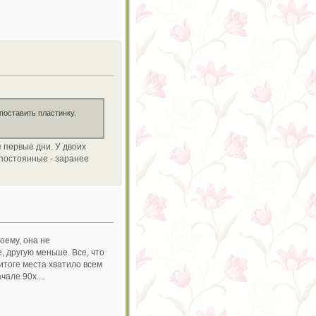
поставить пластинку.
е первые дни. У двоих
 постоянные - заранее
оему, она не
, другую меньше. Все, что
итоге места хватило всем
але 90х...