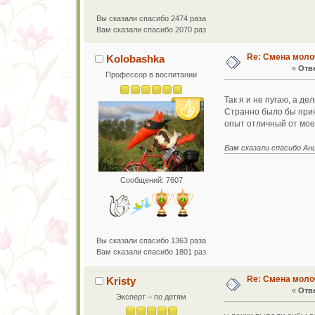
Вы сказали спасибо 2474 раза
Вам сказали спасибо 2070 раз
Re: Смена моло
Kolobashka
«
Отве
Профессор в воспитании
Так я и не пугаю, а 
Странно было бы прин
опыт отличный от мое
Вам сказали спасибо Ан
Сообщений: 7607
Вы сказали спасибо 1363 раза
Вам сказали спасибо 1801 раз
Re: Смена моло
Kristy
«
Отве
Эксперт – по детям