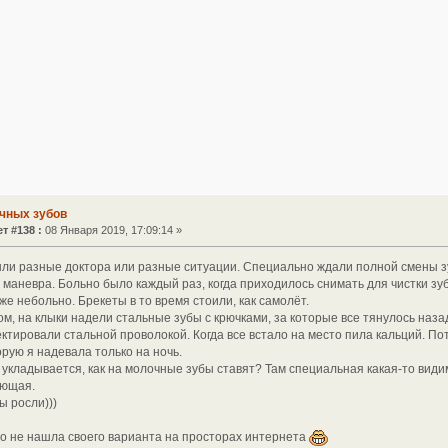
чных зубов
т #138 :
08 Января 2019, 17:09:14 »
были разные доктора или разные ситуации. Специально ждали полной смены зу
маневра. Больно было каждый раз, когда приходилось снимать для чистки зубо
же небольно. Брекеты в то время стоили, как самолёт.
м, на клыки надели стальные зубы с крючками, за которые все тянулось наз
ктировали стальной проволокой. Когда все встало на место пила кальций. По
орую я надевала только на ночь.
е укладывается, как на молочные зубы ставят? Там специальная какая-то ви
яющая.
ы росли)))
 но не нашла своего варианта на просторах интернета