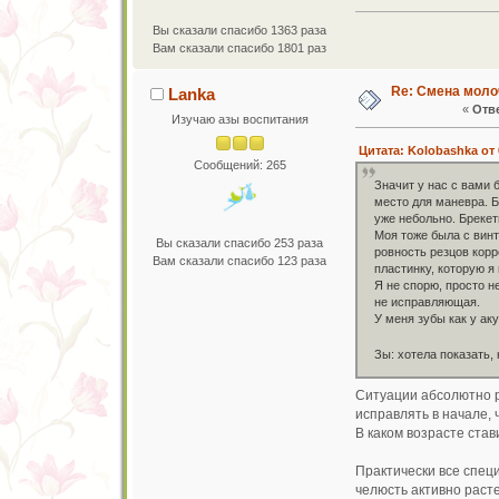
Вы сказали спасибо 1363 раза
Вам сказали спасибо 1801 раз
Re: Смена моло
Lanka
«
Отве
Изучаю азы воспитания
Цитата: Kolobashka от 
Сообщений: 265
Значит у нас с вами 
место для маневра. Б
уже небольно. Брекет
Моя тоже была с винт
Вы сказали спасибо 253 раза
ровность резцов корр
Вам сказали спасибо 123 раза
пластинку, которую я
Я не спорю, просто н
не исправляющая.
У меня зубы как у ак
Зы: хотела показать,
Ситуации абсолютно р
исправлять в начале, 
В каком возрасте став
Практически все специ
челюсть активно раст