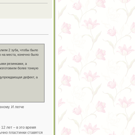
лили 2 зуба, чтобы было
о на места, конечно было
ными резинками, а
 изготовили более тонкую
едупреждающая дефект, а
зному. И легче
12 лет – в это время
ычно пластинки ставятся