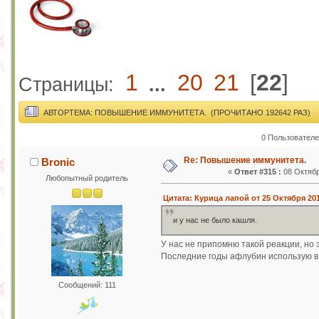
1
20
21
[
22
]
Страницы:
...
АВТОР
ТЕМА: ПОВЫШЕНИЕ ИММУНИТЕТА. (ПРОЧИТАНО 192642 РАЗ)
0 Пользователе
Re: Повышение иммунитета.
Bronic
«
Ответ #315 :
08 Октябр
Любопытный родитель
Цитата: Курица лапой от 25 Октября 201
и у нас не было кашля.
У нас не припомню такой реакции, но 
Последние годы афлубин использую в 
Сообщений: 111