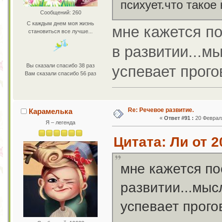
психует.что такое
Сообщений: 260
С каждым днем моя жизнь
мне кажется по
становиться все лучше...
в развитии...м
Вы сказали спасибо 38 раз
успевает прого
Вам сказали спасибо 56 раз
Re: Речевое развитие.
Карамелька
«
Ответ #91 :
20 Февраля
Я – легенда
Цитата: Ли от 2
мне кажется по
развитии...мыс
успевает прого