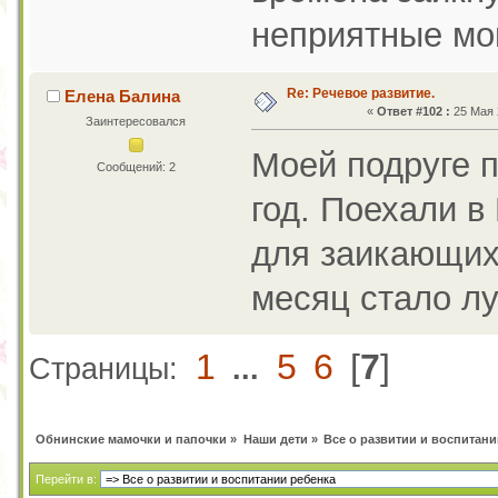
неприятные мо
Re: Речевое развитие.
Елена Балина
«
Ответ #102 :
25 Мая 
Заинтересовался
Моей подруге 
Сообщений: 2
год. Поехали в
для заикающихс
месяц стало лу
1
5
6
[
7
]
Страницы:
...
Обнинские мамочки и папочки
»
Наши дети
»
Все о развитии и воспитани
Перейти в: