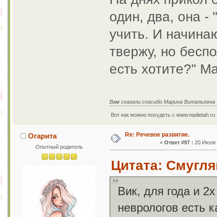
один, два, она -
учить. И начинаю
твержу, но беспол
есть хотите?" М
Вам сказали спасибо Марина Витальевна
Вот как можно похудеть с www.nadietah.ru 
Re: Речевое развитие.
Огарита
«
Ответ #97 :
20 Июля 2
Опытный родитель
Цитата: Смугля
Вик, для года и 2
неврологов есть к