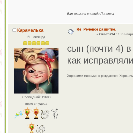
Вам сказали спасибо Пинетка
Re: Речевое развитие.
Карамелька
«
Ответ #94 :
13 Января 
Я – легенда
сын (почти 4) в
как исправлял
Хорошими женами не рождаются. Хорошим
Сообщений: 19608
верю в чудеса