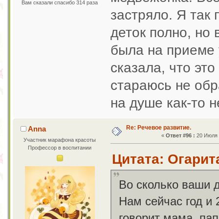
Вам сказали спасибо 314 раза
застряло. Я так 
деток полно, но 
была на приеме 
сказала, что эт
стараюсь не обр
на душе как-то н
Re: Речевое развитие.
Anna
«
Ответ #96 :
20 Июля 2
Участник марафона красоты
Профессор в воспитании
Цитата: Огарита
Во сколько ваши д
Нам сейчас год и 
говорит мама, пап