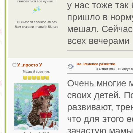
становиться все лучше...
у нас тоже так
пришло в норму
Вы сказали спасибо 38 раз
мешал. Сейчас
Вам сказали спасибо 56 раз
всех вечерами
Re: Речевое развитие.
У...просто У
«
Ответ #93 :
16 Августа
Мудрый советник
Очень многие 
своих детей. П
развивают, тре
что для этого 
зачастую мамы 