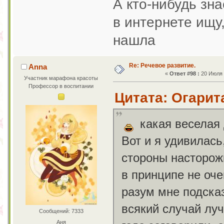
А кто-нибудь зн
в интернете ищу,
нашла
Re: Речевое развитие.
Anna
«
Ответ #98 :
20 Июля 2
Участник марафона красоты
Профессор в воспитании
Цитата: Огарита
какая веселая 
Вот и я удивилась
стороны насторожи
в принципе не оче
разум мне подсказ
всякий случай луч
Сообщений: 7333
Аня