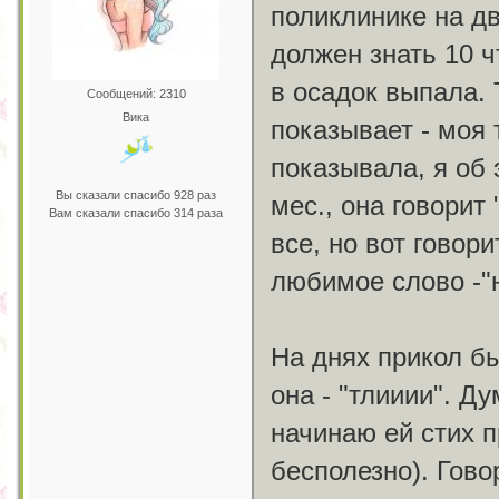
поликлинике на дв
должен знать 10 чт
в осадок выпала. 
Сообщений: 2310
Вика
показывает - моя 
показывала, я об 
Вы сказали спасибо 928 раз
мес., она говорит
Вам сказали спасибо 314 раза
все, но вот говори
любимое слово -"н
На днях прикол бы
она - "тлииии". Д
начинаю ей стих пр
бесполезно). Говор