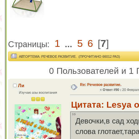
1
5
6
[
7
]
Страницы:
...
АВТОР
ТЕМА: РЕЧЕВОЕ РАЗВИТИЕ. (ПРОЧИТАНО 66012 РАЗ)
0 Пользователей и 1 
Re: Речевое развитие.
Ли
«
Ответ #90 :
20 Февраля
Изучаю азы воспитания
Цитата: Lesya о
Девочки,в сад хо
слова глотает,тар