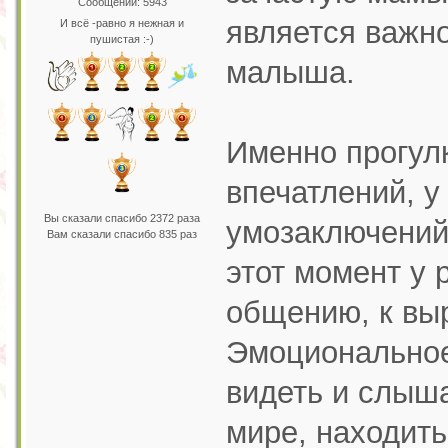
Сообщений: 5943
является важно
И всё -равно я нежная и
пушистая :-)
малыша.
Именно прогул
впечатлений, у
Вы сказали спасибо 2372 раза
умозаключений,
Вам сказали спасибо 835 раз
этот момент у 
общению, к вы
Эмоциональное
видеть и слыш
мире, находить