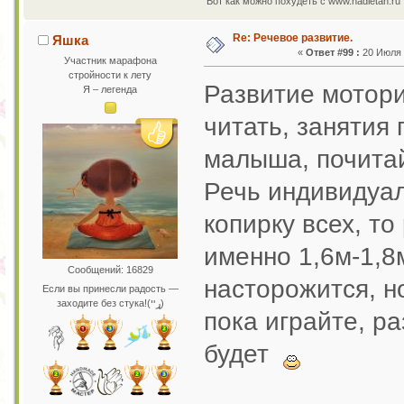
Вот как можно похудеть с www.nadietah.ru 
Re: Речевое развитие.
Яшка
«
Ответ #99 :
20 Июля 2
Участник марафона
стройности к лету
Развитие мотори
Я – легенда
читать, занятия
малыша, почитай
Речь индивидуал
копирку всех, т
именно 1,6м-1,8
Сообщений: 16829
насторожится, но
Если вы принесли радость —
заходите без стука!(ړײ)
пока играйте, р
будет