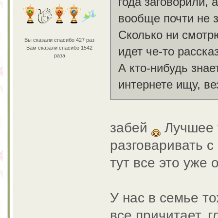
года заговорили, а
вообще почти не з
Сколько ни смотрю
Вы сказали спасибо 427 раз
Вам сказали спасибо 1542
идет че-то расск
раза
А кто-нибудь знае
интернете ищу, ве
забей
Лучшее у
разговаривать с
тут все это уже 
У нас в семье т
все причитает, г