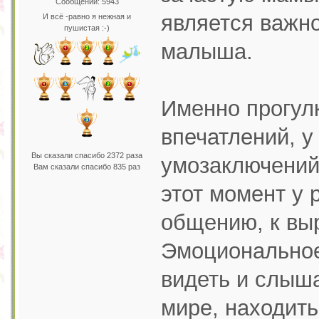
Сообщений: 5943
является важно
И всё -равно я нежная и
пушистая :-)
малыша.
Именно прогул
впечатлений, у
Вы сказали спасибо 2372 раза
умозаключений,
Вам сказали спасибо 835 раз
этот момент у 
общению, к вы
Эмоциональное
видеть и слыш
мире, находить