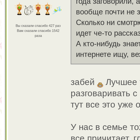
года заговорили, а
вообще почти не з
Сколько ни смотрю
Вы сказали спасибо 427 раз
Вам сказали спасибо 1542
идет че-то расск
раза
А кто-нибудь знае
интернете ищу, ве
забей
Лучшее у
разговаривать с
тут все это уже 
У нас в семье т
все причитает, г