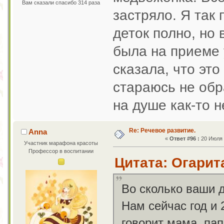
Вам сказали спасибо 314 раза
застряло. Я так 
деток полно, но 
была на приеме 
сказала, что эт
стараюсь не обр
на душе как-то н
Re: Речевое развитие.
Anna
«
Ответ #96 :
20 Июля 2
Участник марафона красоты
Профессор в воспитании
Цитата: Огарита
Во сколько ваши д
Нам сейчас год и 
говорит мама, пап