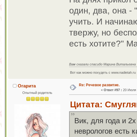
один, два, она -
учить. И начинаю
твержу, но беспол
есть хотите?" М
Вам сказали спасибо Марина Витальевна
Вот как можно похудеть с www.nadietah.ru 
Re: Речевое развитие.
Огарита
«
Ответ #97 :
20 Июля 2
Опытный родитель
Цитата: Смугля
Вик, для года и 2
неврологов есть к