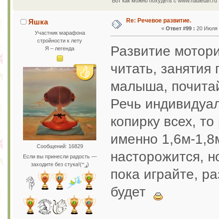
Вот как можно похудеть с www.nadietah.ru 
Re: Речевое развитие.
Яшка
«
Ответ #99 :
20 Июля 2
Участник марафона
стройности к лету
Развитие мотори
Я – легенда
читать, занятия
малыша, почитай
Речь индивидуал
копирку всех, т
именно 1,6м-1,8
Сообщений: 16829
насторожится, но
Если вы принесли радость —
заходите без стука!(ړײ)
пока играйте, р
будет