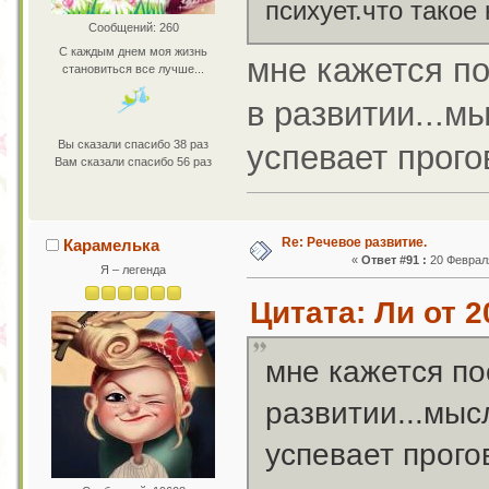
психует.что такое
Сообщений: 260
С каждым днем моя жизнь
мне кажется по
становиться все лучше...
в развитии...м
Вы сказали спасибо 38 раз
успевает прого
Вам сказали спасибо 56 раз
Re: Речевое развитие.
Карамелька
«
Ответ #91 :
20 Февраля
Я – легенда
Цитата: Ли от 2
мне кажется по
развитии...мыс
успевает прого