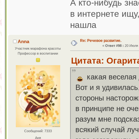
А кто-нибудь зн
в интернете ищу,
нашла
Re: Речевое развитие.
Anna
«
Ответ #98 :
20 Июля 2
Участник марафона красоты
Профессор в воспитании
Цитата: Огарита
какая веселая 
Вот и я удивилась
стороны насторожи
в принципе не оче
разум мне подсказ
всякий случай луч
Сообщений: 7333
Аня