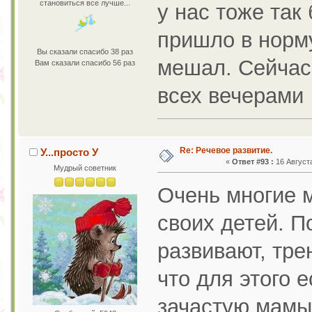
становиться все лучше...
у нас тоже так
пришло в норму
Вы сказали спасибо 38 раз
мешал. Сейчас
Вам сказали спасибо 56 раз
всех вечерами
Re: Речевое развитие.
У...просто У
«
Ответ #93 :
16 Августа
Мудрый советник
Очень многие 
своих детей. П
развивают, тре
что для этого 
зачастую мамы 