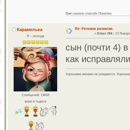
Вам сказали спасибо Пинетка
Re: Речевое развитие.
Карамелька
«
Ответ #94 :
13 Января 
Я – легенда
сын (почти 4) в
как исправлял
Хорошими женами не рождаются. Хорошим
Сообщений: 19608
верю в чудеса