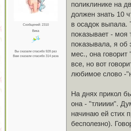
поликлинике на дв
должен знать 10 чт
в осадок выпала. 
Сообщений: 2310
Вика
показывает - моя 
показывала, я об 
Вы сказали спасибо 928 раз
мес., она говорит
Вам сказали спасибо 314 раза
все, но вот говори
любимое слово -"н
На днях прикол бы
она - "тлииии". Д
начинаю ей стих пр
бесполезно). Говор