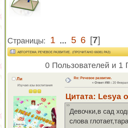
1
5
6
[
7
]
Страницы:
...
АВТОР
ТЕМА: РЕЧЕВОЕ РАЗВИТИЕ. (ПРОЧИТАНО 66081 РАЗ)
0 Пользователей и 1 
Re: Речевое развитие.
Ли
«
Ответ #90 :
20 Февраля
Изучаю азы воспитания
Цитата: Lesya о
Девочки,в сад хо
слова глотает,тар