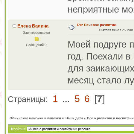
неприятные мо
Re: Речевое развитие.
Елена Балина
«
Ответ #102 :
25 Мая 
Заинтересовался
Моей подруге 
Сообщений: 2
год. Поехали в
для заикающихс
месяц стало лу
1
5
6
[
7
]
Страницы:
...
Обнинские мамочки и папочки
»
Наши дети
»
Все о развитии и воспитани
Перейти в: