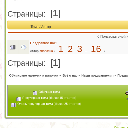
[
1
]
Страницы:
Тема
/
Автор
0 Пользователей и
Поздравьте нас!
1
2
3
16
Автор
Кнопочка
«
...
»
[
1
]
Страницы:
Обнинские мамочки и папочки
»
Всё о нас
»
Наши поздравления
»
Поздра
Обычная тема
Популярная тема (более 15 ответов)
Очень популярная тема (более 25 ответов)
Создано в