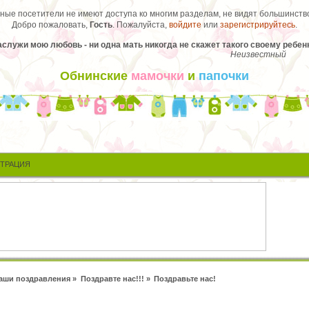
ые посетители не имеют доступа ко многим разделам, не видят большинство
Добро пожаловать,
Гость
. Пожалуйста,
войдите
или
зарегистрируйтесь
.
аслужи мою любовь - ни одна мать никогда не скажет такого своему ребенк
Неизвестный
Обнинские
мамочки
и
папочки
СТРАЦИЯ
аши поздравления
»
Поздравте нас!!!
»
Поздравьте нас!