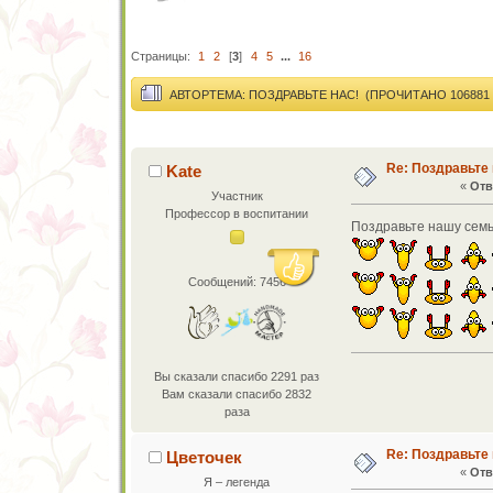
Страницы:
1
2
[
3
]
4
5
...
16
АВТОР
ТЕМА: ПОЗДРАВЬТЕ НАС! (ПРОЧИТАНО 106881 
Re: Поздравьте 
Kate
«
Отв
Участник
Профессор в воспитании
Поздравьте нашу семь
Сообщений: 7456
Вы сказали спасибо 2291 раз
Вам сказали спасибо 2832
раза
Re: Поздравьте 
Цветочек
«
Отв
Я – легенда