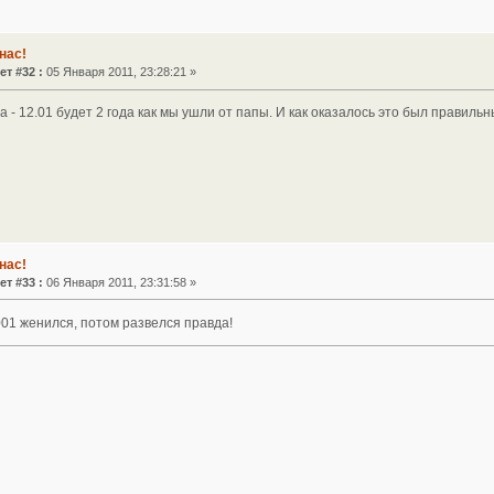
нас!
ет #32 :
05 Января 2011, 23:28:21 »
а - 12.01 будет 2 года как мы ушли от папы. И как оказалось это был правиль
нас!
ет #33 :
06 Января 2011, 23:31:58 »
001 женился, потом развелся правда!