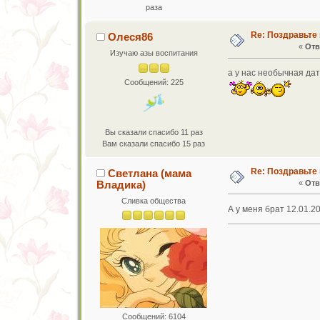
раза
Re: Поздравьте 
Олеся86
«
Отв
Изучаю азы воспитания
а у нас необычная дат
Сообщений: 225
Вы сказали спасибо 11 раз
Вам сказали спасибо 15 раз
Re: Поздравьте 
Светлана (мама
Владика)
«
Отв
Сливка общества
А у меня брат 12.01.2
Сообщений: 6104