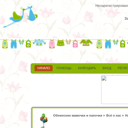
Незарегистрированн
З
НАЧАЛО
ПОМОЩЬ
КАЛЕНДАРЬ
ВХОД
РЕГИ
Обнинские мамочки и папочки
»
Всё о нас
»
Н