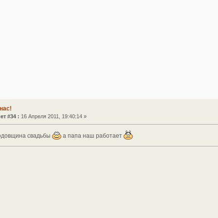
нас!
ет #34 :
16 Апреля 2011, 19:40:14 »
годовщина свадьбы
а папа наш работает