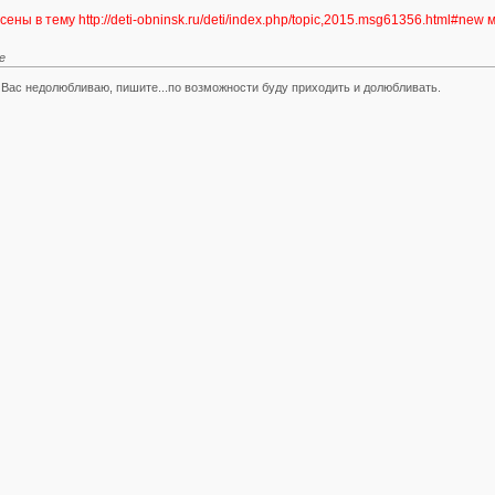
сены в тему
http://deti-obninsk.ru/deti/index.php/topic,2015.msg61356.html#new
м
e
Вас недолюбливаю, пишите...по возможности буду приходить и долюбливать.