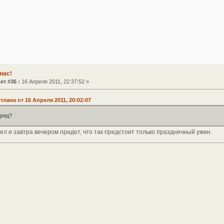
нас!
ет #36 :
16 Апреля 2011, 22:37:52 »
лана от 16 Апреля 2011, 20:02:07
аряд?
ел и завтра вечером придет, что так предстоит только праздничный ужин.