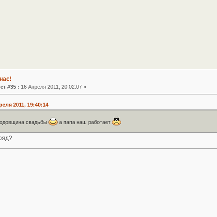
нас!
ет #35 :
16 Апреля 2011, 20:02:07 »
реля 2011, 19:40:14
 годовщина свадьбы
а папа наш работает
ряд?