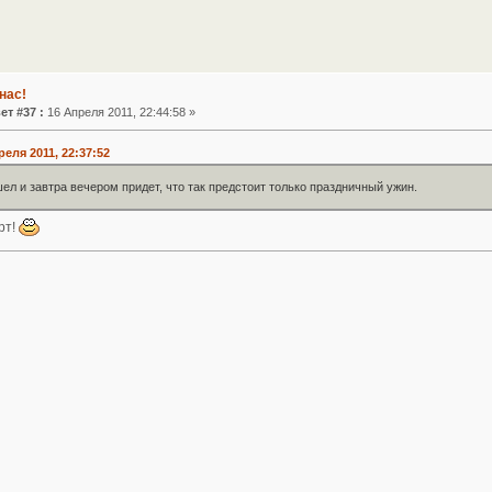
нас!
ет #37 :
16 Апреля 2011, 22:44:58 »
реля 2011, 22:37:52
шел и завтра вечером придет, что так предстоит только праздничный ужин.
рт!