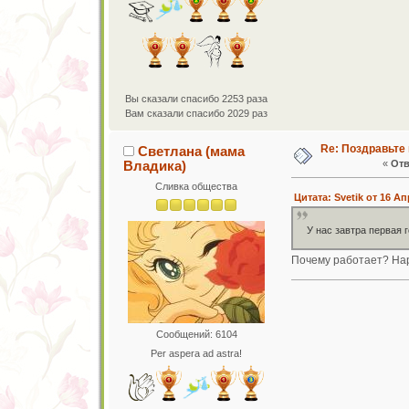
Вы сказали спасибо 2253 раза
Вам сказали спасибо 2029 раз
Re: Поздравьте 
Светлана (мама
Владика)
«
Отв
Сливка общества
Цитата: Svetik от 16 Ап
У нас завтра первая
Почему работает? На
Сообщений: 6104
Per aspera ad astra!