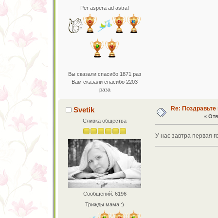
Per aspera ad astra!
Вы сказали спасибо 1871 раз
Вам сказали спасибо 2203
раза
Re: Поздравьте 
Svetik
«
Отв
Сливка общества
У нас завтра первая 
Сообщений: 6196
Трижды мама :)