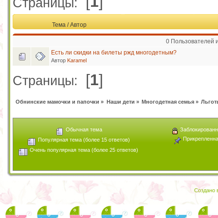
[
1
]
Страницы:
Тема
/
Автор
0 Пользователей и
Есть ли скидки на билеты ржд многодетным?
Автор
Karamel
[
1
]
Страницы:
Обнинские мамочки и папочки
»
Наши дети
»
Многодетная семья
»
Льгот
Обычная тема
Заблокированн
Прикрепленна
Популярная тема (более 15 ответов)
Очень популярная тема (более 25 ответов)
Создано в