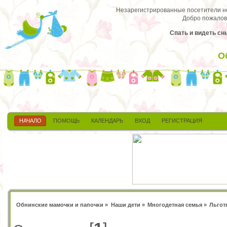
Незарегистрированные посетители не 
Добро пожалов
Спать и видеть сн
О
НАЧАЛО
ПОМОЩЬ
КАЛЕНДАРЬ
ВХОД
РЕГИСТРАЦИЯ
Обнинские мамочки и папочки
»
Наши дети
»
Многодетная семья
»
Льгот