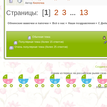
Автор
Кнопочка
[
1
]
2
3
13
Страницы:
...
Обнинские мамочки и папочки
»
Всё о нас
»
Наши поздравления
»
С Днём
Обычная тема
Популярная тема (более 15 ответов)
Очень популярная тема (более 25 ответов)
Создано в
Одним из первых на российском рынке свою
Powered 