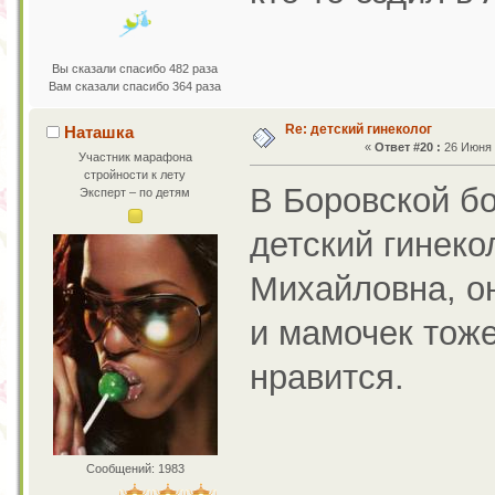
Вы сказали спасибо 482 раза
Вам сказали спасибо 364 раза
Re: детский гинеколог
Наташка
«
Ответ #20 :
26 Июня 2
Участник марафона
стройности к лету
В Боровской б
Эксперт – по детям
детский гинек
Михайловна, о
и мамочек тоже
нравится.
Сообщений: 1983