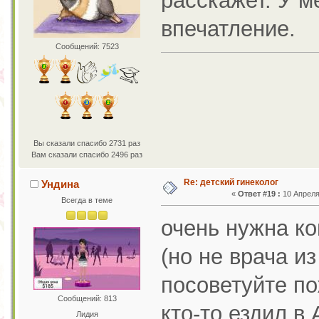
расскажет. У м
впечатление.
Сообщений: 7523
Вы сказали спасибо 2731 раз
Вам сказали спасибо 2496 раз
Re: детский гинеколог
Ундина
«
Ответ #19 :
10 Апреля 
Всегда в теме
очень нужна ко
(но не врача и
посоветуйте по
Сообщений: 813
кто-то ездил в
Лидия