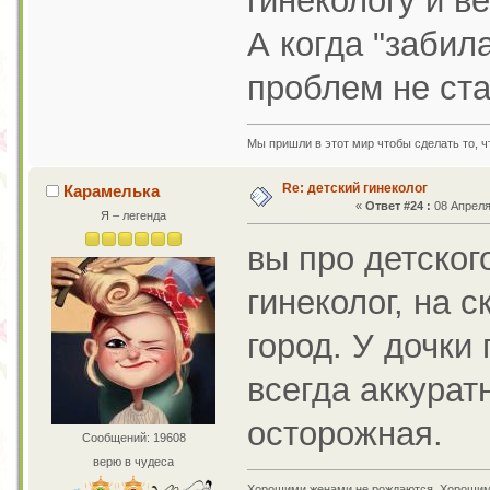
гинекологу и в
А когда "забил
проблем не ста
Мы пришли в этот мир чтобы сделать то, ч
Re: детский гинеколог
Карамелька
«
Ответ #24 :
08 Апреля 
Я – легенда
вы про детског
гинеколог, на с
город. У дочки
всегда аккурат
осторожная.
Сообщений: 19608
верю в чудеса
Хорошими женами не рождаются. Хорошим