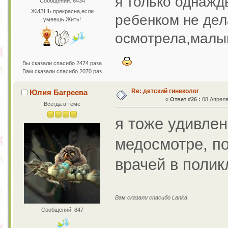
я только однажды
Сообщений: 6434
ЖИЗНЬ прекрасна,если
ребенком не дел
умеешь Жить!
осмотрела,малыш
Вы сказали спасибо 2474 раза
Вам сказали спасибо 2070 раз
Re: детский гинеколог
Юлия Багреева
«
Ответ #26 :
08 Апреля 
Всегда в теме
я тоже удивлен
медосмотре, п
врачей в полик
Вам сказали спасибо Lanka
Сообщений: 847