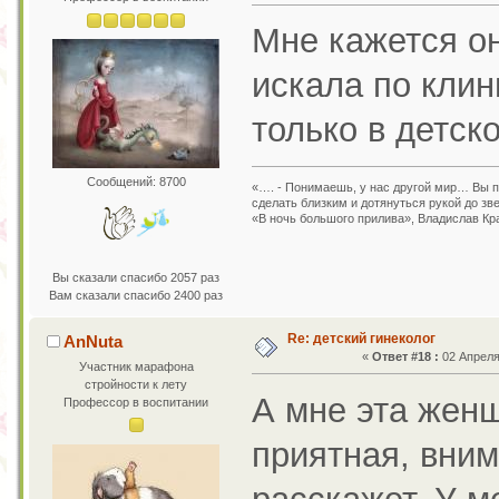
Мне кажется он
искала по клин
только в детск
Сообщений: 8700
«…. - Понимаешь, у нас другой мир… Вы пр
сделать близким и дотянуться рукой до зв
«В ночь большого прилива», Владислав Кр
Вы сказали спасибо 2057 раз
Вам сказали спасибо 2400 раз
Re: детский гинеколог
AnNuta
«
Ответ #18 :
02 Апреля 
Участник марафона
стройности к лету
А мне эта женщ
Профессор в воспитании
приятная, вним