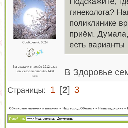
Подскажите, гд
гинеколога? На
поликлинике вр
приём. Думала
есть варианты
Сообщений: 6824
Вы сказали спасибо 1912 раза
В Здоровье сем
Вам сказали спасибо 1484
раза
1
[
2
]
3
Страницы:
Обнинские мамочки и папочки
»
Наш город Обнинск
»
Наша медицина
»
Перейти в: