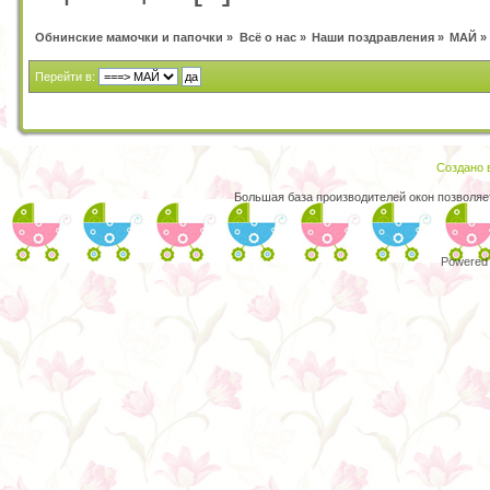
Обнинские мамочки и папочки
»
Всё о нас
»
Наши поздравления
»
МАЙ
»
Перейти в:
Создано в
Большая база производителей окон позволяе
Powered 