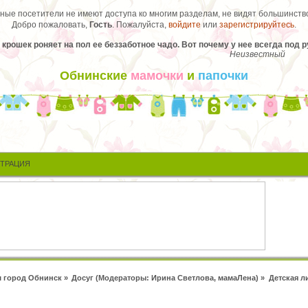
ые посетители не имеют доступа ко многим разделам, не видят большинство
Добро пожаловать,
Гость
. Пожалуйста,
войдите
или
зарегистрируйтесь
.
о крошек роняет на пол ее беззаботное чадо. Вот почему у нее всегда под р
Неизвестный
Обнинские
мамочки
и
папочки
СТРАЦИЯ
 город Обнинск
»
Досуг
(Модераторы:
Ирина Светлова
,
мамаЛена
) »
Детская л