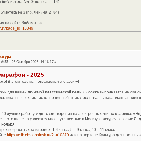
библиотека (ул. Энгельса, д. 14)
блиотека № 3 (пр. Ленина, д. 84)
я на сайте библиотеки
k.ru/?page_id=10349
ратура
 #455 :
26 Октября 2025, 14:18:17 »
арафон - 2025
рсе! В этом году мы погружаемся в классику!
ожки для вашей любимой
классической
книги. Обложка выполняется на любой
вертикально. Техника исполнения любая: акварель, гуашь, карандаш, апплика
ы 10 лучших работ увидят свои творения на электронных книгах в сервисе «Янд
 — это шанс на увлекательное путешествие в Москву и экскурсию в офис Янд
5 ноября
рех возрастных категориях: 1-4 класс; 5 – 9 класс; 10 – 11 класс.
айте
https://cdb.cbs-obninsk.ru/?p=10379
или на портале Культура для школьник