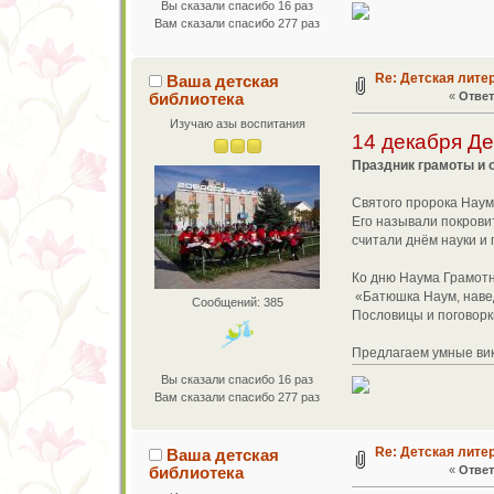
Вы сказали спасибо 16 раз
Вам сказали спасибо 277 раз
Re: Детская лите
Ваша детская
библиотека
«
Ответ
Изучаю азы воспитания
14 декабря Д
Праздник грамоты и 
Святого пророка Наум
Его называли покрови
считали днём науки и
Ко дню Наума Грамотн
«Батюшка Наум, навед
Сообщений: 385
Пословицы и поговорк
Предлагаем умные ви
Вы сказали спасибо 16 раз
Вам сказали спасибо 277 раз
Re: Детская лите
Ваша детская
библиотека
«
Ответ