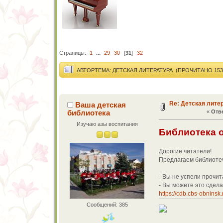
Страницы:
1
...
29
30
[
31
]
32
АВТОР
ТЕМА: ДЕТСКАЯ ЛИТЕРАТУРА (ПРОЧИТАНО 1539
Re: Детская лите
Ваша детская
библиотека
«
Отве
Изучаю азы воспитания
Библиотека 
Дорогие читатели!
Предлагаем библиотеч
- Вы не успели прочита
- Вы можете это сдел
https://cdb.cbs-obnins
Сообщений: 385