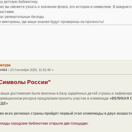
у детскую библиотеку.
ниг, вы сможете узнать о значении флага, его истории и символике. В каждом 
ыставки.
ас увлекательные беседы.
е викторины, где ваши знания будут проверены на прочность!
ратура
#454 :
23 Сентября 2025, 11:52:45 »
Символы России"
бы ваши достижения были внесены в базу одарённых детей страны и зафиксир
ормационном ресурсе предлагаем принять участие в олимпиаде
«ВЕЛИКАЯ 
ЕДЕ»
 во всех регионах страны пройдёт первый этап олимпиады в двух возрастн
иады городские библиотеки открыли две площадки: