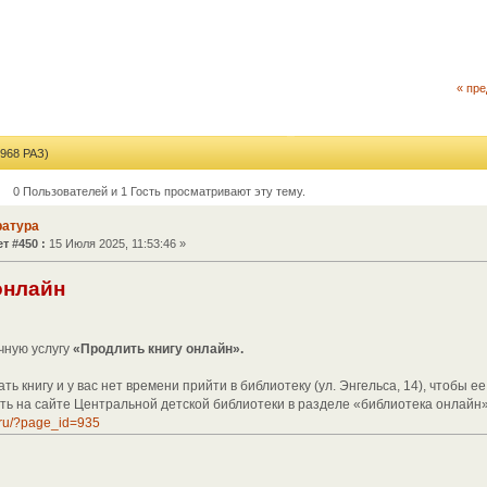
« пр
68 РАЗ)
0 Пользователей и 1 Гость просматривают эту тему.
ратура
т #450 :
15 Июля 2025, 11:53:46 »
онлайн
ную услугу
«Продлить книгу онлайн».
ть книгу и у вас нет времени прийти в библиотеку (ул. Энгельса, 14), чтобы е
ать на сайте Центральной детской библиотеки в разделе «библиотека онлайн
k.ru/?page_id=935