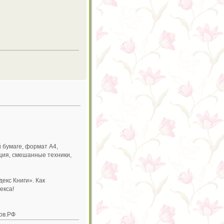
 бумаге, формат А4,
ция, смешанные техники,
екс Книги». Как
екса!
ов.РФ