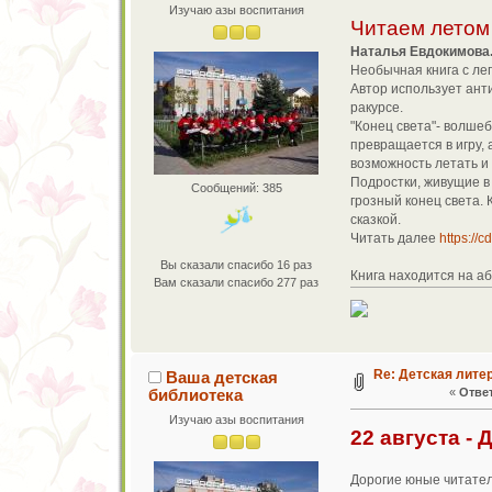
Изучаю азы воспитания
Читаем летом
Наталья Евдокимова.
Необычная книга с лег
Автор использует ант
ракурсе.
"Конец света"- волшеб
превращается в игру,
возможность летать и
Подростки, живущие в 
Сообщений: 385
грозный конец света. 
сказкой.
Читать далее
https://
Вы сказали спасибо 16 раз
Книга находится на а
Вам сказали спасибо 277 раз
Re: Детская лите
Ваша детская
библиотека
«
Ответ
Изучаю азы воспитания
22 августа -
Дорогие юные читател