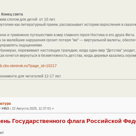
 Конец света
ким слогом для детей от 10 лет.
иутопию как литературный прием, рассказывает историю взросления в сказо
ное и тревожное путешествие в мир главного героя Ностика и его друга Фета
 а за малейшие нарушения грозит потеря "кю" — виртуальной валюты, обеспе
 управлять ощущениями.
бункерах, переживают настоящую трагедию, когда один мир "Детства" уходит, 
Как хочется вернуться в безмятежность детства, когда деревья казались огро
cdb.cbs-obninsk.ru/?page_id=10217
бонементе для читателей 12-17 лет
ратура
 #453 :
22 Августа 2025, 11:37:01 »
 День Государственного флага Российской Фе
и!