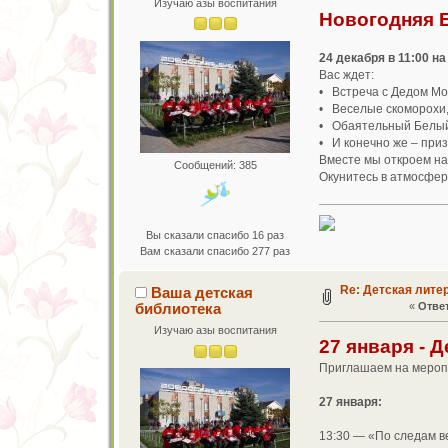
Изучаю азы воспитания
Новогодняя 
24 декабря в 11:00 н
Вас ждет:
• Встреча с Дедом Мо
• Веселые скоморохи
• Обаятельный Белый
• И конечно же – приз
Вместе мы откроем на
Сообщений: 385
Окунитесь в атмосфер
Вы сказали спасибо 16 раз
Вам сказали спасибо 277 раз
Re: Детская лите
Ваша детская
библиотека
«
Ответ
Изучаю азы воспитания
27 января - 
Приглашаем на мероп
27 января:
13:30 — «По следам в