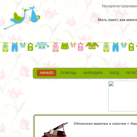
Незарегистрированн
Мать знает, как мног
НАЧАЛО
ПОМОЩЬ
КАЛЕНДАРЬ
ВХОД
РЕГИ
Обнинские мамочки и папочки
»
Наш