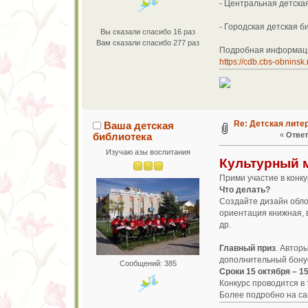
- Центральная детская 
- Городская детская би
Вы сказали спасибо 16 раз
Вам сказали спасибо 277 раз
Подробная информаци
https://cdb.cbs-obnins
Re: Детская лите
Ваша детская
библиотека
«
Ответ
Изучаю азы воспитания
Культурный м
Прими участие в конку
Что делать?
Создайте дизайн обл
ориентация книжная, 
др.
Главный приз
. Автор
дополнительный бонус
Сообщений: 385
Сроки 15 октября – 1
Конкурс проводится в т
Более подробно на с