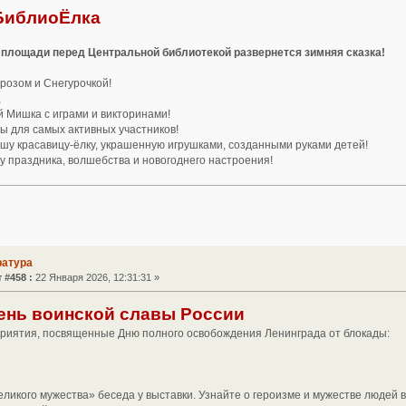
БиблиоЁлка
а площади перед Центральной библиотекой развернется зимняя сказка!
розом и Снегурочкой!
,
 Мишка с играми и викторинами!
ы для самых активных участников!
шу красавицу-ёлку, украшенную игрушками, созданными руками детей!
у праздника, волшебства и новогоднего настроения!
ратура
 #458 :
22 Января 2026, 12:31:31 »
День воинской славы России
риятия, посвященные Дню полного освобождения Ленинграда от блокады:
еликого мужества» беседа у выставки. Узнайте о героизме и мужестве людей 