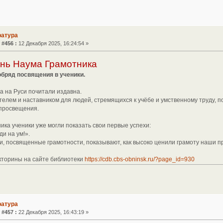
ратура
 #456 :
12 Декабря 2025, 16:24:54 »
ень Наума Грамотника
обряд посвящения в ученики.
а на Руси почитали издавна.
телем и наставником для людей, стремящихся к учёбе и умственному труду, п
 просвещения.
ика ученики уже могли показать свои первые успехи:
и на ум!».
и, посвященные грамотности, показывают, как высоко ценили грамоту наши п
кторины на сайте библиотеки
https://cdb.cbs-obninsk.ru/?page_id=930
ратура
 #457 :
22 Декабря 2025, 16:43:19 »