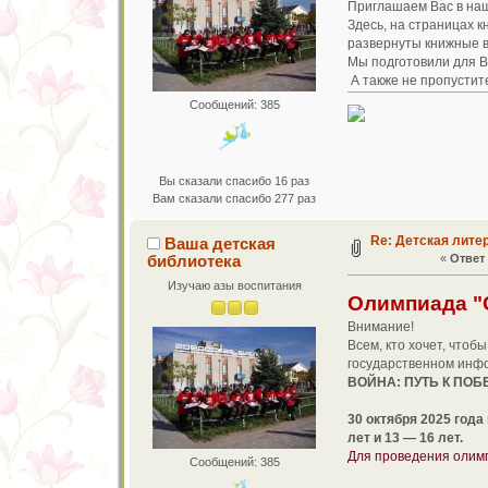
Приглашаем Вас в наш
Здесь, на страницах к
развернуты книжные в
Мы подготовили для В
А также не пропустит
Сообщений: 385
Вы сказали спасибо 16 раз
Вам сказали спасибо 277 раз
Re: Детская лите
Ваша детская
библиотека
«
Ответ 
Изучаю азы воспитания
Олимпиада "
Внимание!
Всем, кто хочет, что
государственном инф
ВОЙНА: ПУТЬ К ПОБ
30 октября 2025 года
лет и 13 — 16 лет.
Для проведения олимп
Сообщений: 385