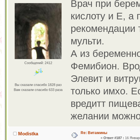
Врач при бере
кислоту и Е, а
рекомендации 
мульти.
А из беременн
Фемибион. Врод
Сообщений: 2412
Элевит и витру
Вы сказали спасибо 1828 раз
только имхо. Е
Вам сказали спасибо 633 раза
вредитт пищев
желании можно 
Re: Витамины
Modistka
«
Ответ #187 :
16 Января