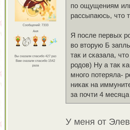
по ощущениям или
рассыпаюсь, что 
Сообщений: 7333
Аня
Я после первых ро
во вторую Б запл
так и сказала, что
Вы сказали спасибо 427 раз
Вам сказали спасибо 1542
родов) Ну а так к
раза
много потеряла- 
никак на иммуните
за почти 4 месяца
У меня от Элев