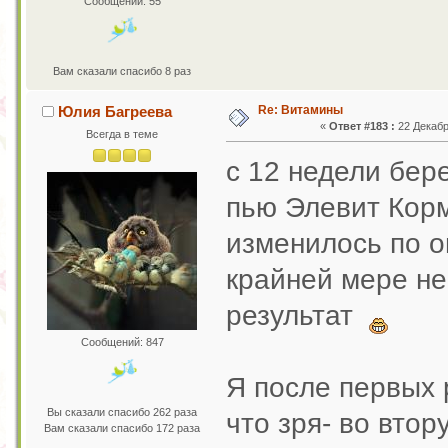
Сообщений: 55
Вам сказали спасибо 8 раз
Re: Витамины
Юлия Багреева
«
Ответ #183 :
22 Декабр
Всегда в теме
с 12 недели бер
пью Элевит Кормл
изменилось по о
крайней мере не
результат
Сообщений: 847
Я после первых 
Вы сказали спасибо 262 раза
что зря- во вто
Вам сказали спасибо 172 раза