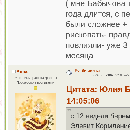
( мне Бабычова т
года длится, с п
были сложнее + 
рисковать- прав
повлияли- уже 3
месяца
Re: Витамины
Anna
«
Ответ #184 :
22 Декабр
Участник марафона красоты
Профессор в воспитании
Цитата: Юлия Б
14:05:06
с 12 недели бере
Элевит Кормление,