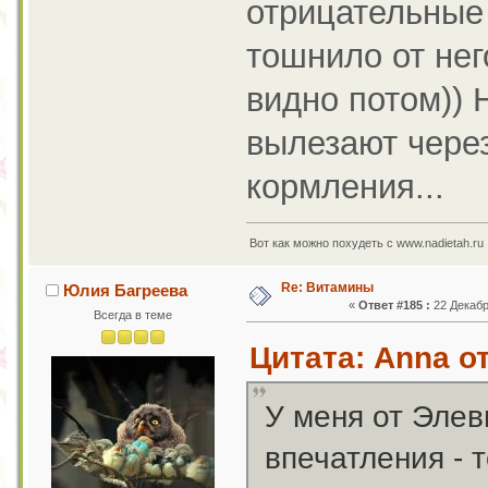
отрицательные 
тошнило от нег
видно потом))
вылезают через
кормления...
Вот как можно похудеть с www.nadietah.ru 
Re: Витамины
Юлия Багреева
«
Ответ #185 :
22 Декабр
Всегда в теме
Цитата: Anna от
У меня от Элев
впечатления - 