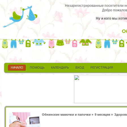
Незарегистрированные посетители не 
Добро пожалов
Ну и кого мы хот
О
НАЧАЛО
ПОМОЩЬ
КАЛЕНДАРЬ
ВХОД
РЕГИСТРАЦИЯ
Обнинские мамочки и папочки
»
9 месяцев
»
Здоровь