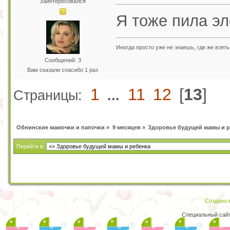
Заинтересовался
Я тоже пила эл
Иногда просто уже не знаешь, где же взят
Сообщений: 3
Вам сказали спасибо 1 раз
1
11
12
[
13
]
Страницы:
...
Обнинские мамочки и папочки
»
9 месяцев
»
Здоровье будущей мамы и р
Перейти в:
Создано в
Специальный сай