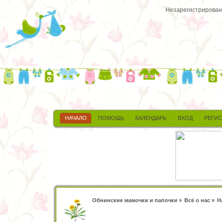
Незарегистрированн
НАЧАЛО
ПОМОЩЬ
КАЛЕНДАРЬ
ВХОД
РЕГИ
Обнинские мамочки и папочки
»
Всё о нас
»
Н