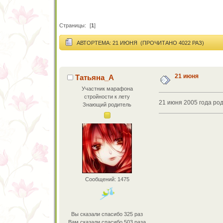
Страницы:
[
1
]
АВТОР
ТЕМА: 21 ИЮНЯ (ПРОЧИТАНО 4022 РАЗ)
21 июня
Татьяна_А
Участник марафона
стройности к лету
21 июня 2005 года род
Знающий родитель
Сообщений: 1475
Вы сказали спасибо 325 раз
Вам сказали спасибо 503 раза