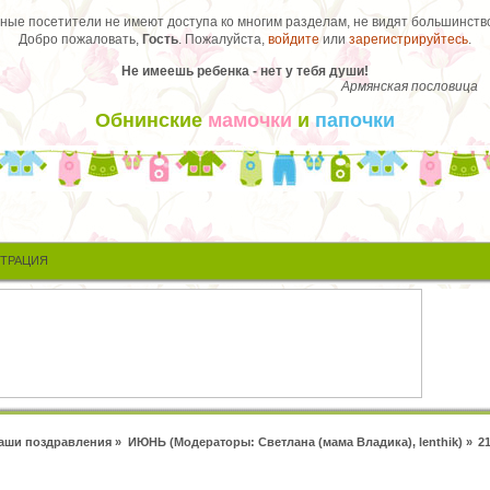
ые посетители не имеют доступа ко многим разделам, не видят большинство
Добро пожаловать,
Гость
. Пожалуйста,
войдите
или
зарегистрируйтесь
.
Не имеешь ребенка - нет у тебя души!
Армянская пословица
Обнинские
мамочки
и
папочки
СТРАЦИЯ
аши поздравления
»
ИЮНЬ
(Модераторы:
Светлана (мама Владика)
,
lenthik
) »
2