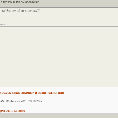
о с мужем было бы спокойнее
ки!!!!не пугайте девушку)))
ечка
е роды: какие анализи и вещи нужны для
#5 :
01 Апреля 2011, 23:10:28 »
та 2011, 13:20:19