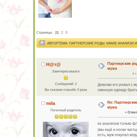
Страницы:
[
1
]
2
3
АВТОР
ТЕМА: ПАРТНЕРСКИЕ РОДЫ: КАКИЕ АНАЛИЗИ 
Партнерские ро
Н@т@
мужа
Заинтересовался
«
:
Сообщений: 2
Девочки кто рожал с м
Вы сказали спасибо 3 раза
сменную одежду брать
Re: Партнерски
mila
мужа
Почетный родитель
«
Ответ
из анализов только фл
(мы ещё и носки чист
есть, муж покупал ког