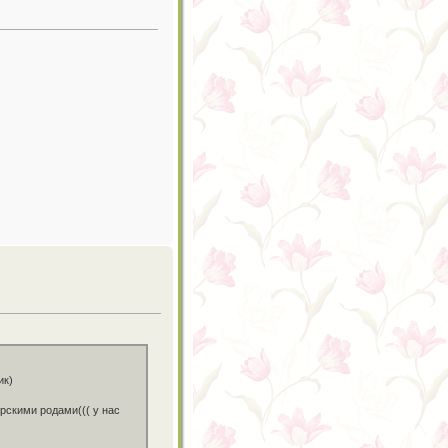
ик)
ерскими родами((( у нас