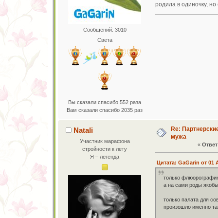
родила в одиночку, но
Сообщений: 3010
Света
Вы сказали спасибо 552 раза
Вам сказали спасибо 2035 раз
Re: Партнерски
Natali
мужа
Участник марафона
«
Ответ 
стройности к лету
Я – легенда
Цитата: GaGarin от 01 
только флюорографию,
а на сами роды якобы
только палата для со
произошло именно так