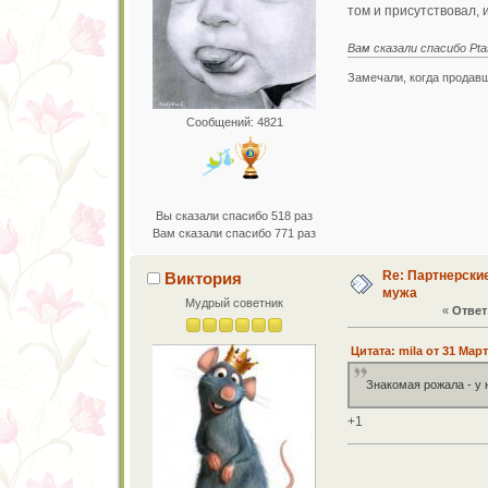
том и присутствовал, и
Вам сказали спасибо Pta
Замечали, когда продавщ
Сообщений: 4821
Вы сказали спасибо 518 раз
Вам сказали спасибо 771 раз
Re: Партнерски
Виктория
мужа
Мудрый советник
«
Ответ 
Цитата: mila от 31 Март
Знакомая рожала - у 
+1