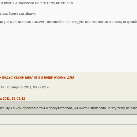
м никто и полслова на эту тему не сказал.
shka, Иннуська, Диана
ица в магазине вам нахамит, смешной ответ придумывается только на полпути домой.
е роды: какие анализи и вещи нужны для
#2 :
01 Апреля 2011, 00:27:02 »
а 2011, 15:03:12
неё муж в чём приехал в том и присутствовал, им никто и полслова на эту тему не сказ