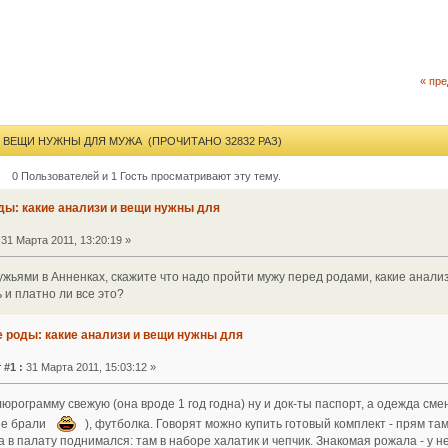
« пр
И ВЕЩИ НУЖНЫ ДЛЯ МУЖА (ПРОЧИТАНО 32832 РАЗ)
0 Пользователей и 1 Гость просматривают эту тему.
ды: какие анализи и вещи нужны для
31 Марта 2011, 13:20:19 »
ужьями в Анненках, скажите что надо пройти мужу перед родами, какие анализ
 и платно ли все это?
е роды: какие анализи и вещи нужны для
 #1 :
31 Марта 2011, 15:03:12 »
юрограмму свежую (она вроде 1 год годна) ну и док-ты паспорт, а одежда сме
ые брали
), футболка. Говорят можно купить готовый комплект - прям там
да в палату поднимался: там в наборе халатик и чепчик. Знакомая рожала - у н