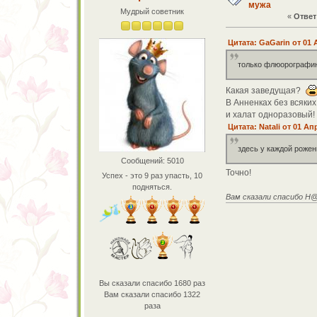
мужа
Мудрый советник
«
Ответ 
Цитата: GaGarin от 01 
только флюорографию,
Какая заведущая?
В Анненках без всяки
и халат одноразовый!
Цитата: Natali от 01 Ап
здесь у каждой рожени
Сообщений: 5010
Точно!
Успех - это 9 раз упасть, 10
подняться.
Вам сказали спасибо 
Вы сказали спасибо 1680 раз
Вам сказали спасибо 1322
раза