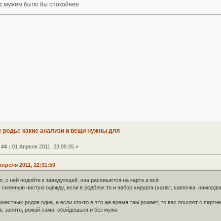
 с мужем было бы спокойнее
е роды: какие анализи и вещи нужны для
#4 :
01 Апреля 2011, 23:09:35 »
Апреля 2011, 22:31:50
 с ней подойти к заведующей, она распишется на карте и всё
 сменную чистую одежду, если в родблок то и набор хирурга (халат, шапочка, намордн
вместных родов одна, и если кто-то в это же время там рожает, то вас пошлют с партн
: занято, рожай сама, обойдешься и без мужа