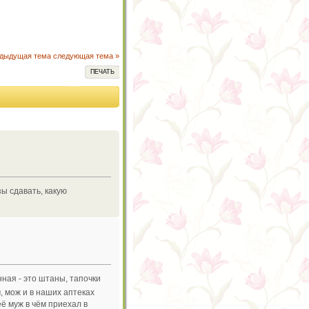
едыдущая тема
следующая тема »
ПЕЧАТЬ
ы сдавать, какую
нная - это штаны, тапочки
, мож и в наших аптеках
её муж в чём приехал в