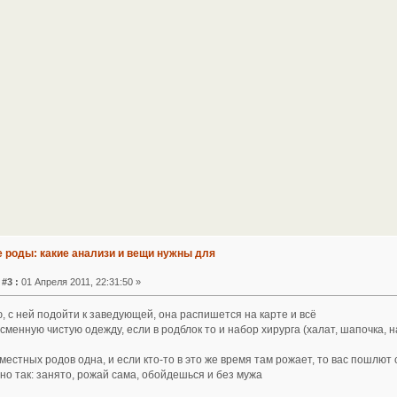
е роды: какие анализи и вещи нужны для
#3 :
01 Апреля 2011, 22:31:50 »
 с ней подойти к заведующей, она распишется на карте и всё
сменную чистую одежду, если в родблок то и набор хирурга (халат, шапочка, 
местных родов одна, и если кто-то в это же время там рожает, то вас пошлют
но так: занято, рожай сама, обойдешься и без мужа