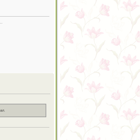
..
ал.