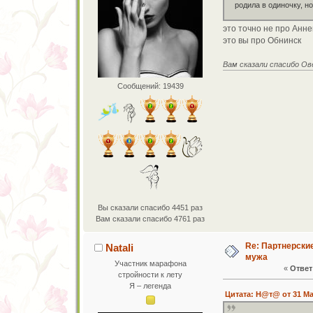
родила в одиночку, н
это точно не про Аннен
это вы про Обнинск
Вам сказали спасибо Ов
Сообщений: 19439
Вы сказали спасибо 4451 раз
Вам сказали спасибо 4761 раз
Re: Партнерски
Natali
мужа
Участник марафона
«
Ответ 
стройности к лету
Я – легенда
Цитата: Н@т@ от 31 Мар