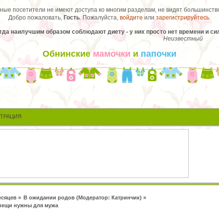
ые посетители не имеют доступа ко многим разделам, не видят большинство
Добро пожаловать,
Гость
. Пожалуйста,
войдите
или
зарегистрируйтесь
.
а наилучшим образом соблюдают диету - у них просто нет времени и сил
Неизвестный
Обнинские
мамочки
и
папочки
СТРАЦИЯ
есяцев
»
В ожидании родов
(Модератор:
Катринчик
) »
 вещи нужны для мужа