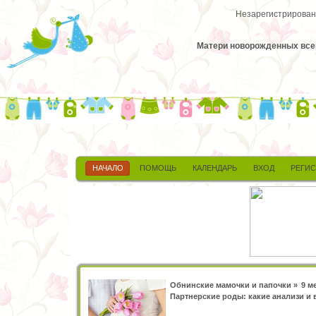
Незарегистрированн
Матери новорожденных всегд
НАЧАЛО
ПОМОЩЬ
КАЛЕНДАРЬ
ВХОД
РЕГИ
Обнинские мамочки и папочки
»
9 м
Партнерские роды: какие анализи и