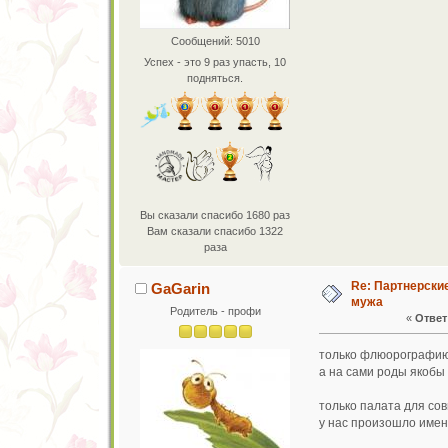
Сообщений: 5010
Успех - это 9 раз упасть, 10
подняться.
Вы сказали спасибо 1680 раз
Вам сказали спасибо 1322
раза
Re: Партнерски
GaGarin
мужа
Родитель - профи
«
Ответ 
только флюорографию,
а на сами роды якобы 
только палата для сов
у нас произошло имен