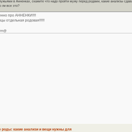
мужьями в Анненках, скажите что надо пройти мужу перед родами, какие анализы сдав
о ли все это?
нно про АННЕНКИ!!!!
цы отдельная родовая!!!!!!
Н@т@
е роды: какие анализи и вещи нужны для