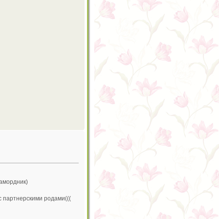
намордник)
 с партнерскими родами(((