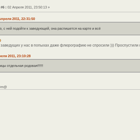
#6 :
02 Апреля 2011, 23:50:13 »
Апреля 2011, 22:31:50
 с ней подойти к заведующей, она распишется на карте и всё
х заведущих у нас в попыхах даже флюрографию не спросили ))) Проспустили 
реля 2011, 23:10:28
цы отдельная родовая!!!!!!
Н@т@