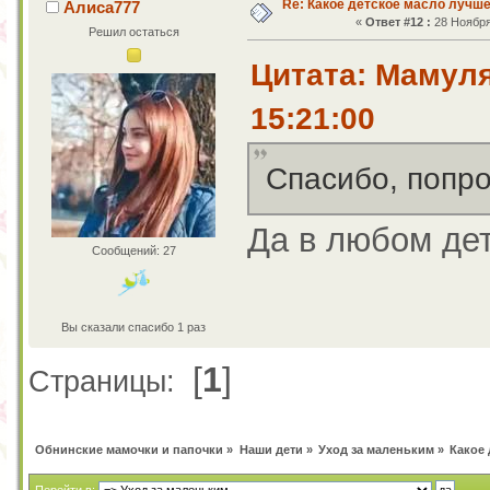
Re: Какое детское масло лучш
Алиса777
«
Ответ #12 :
28 Ноября 
Решил остаться
Цитата: Мамуля
15:21:00
Спасибо, попро
Да в любом де
Сообщений: 27
Вы сказали спасибо 1 раз
[
1
]
Страницы:
Обнинские мамочки и папочки
»
Наши дети
»
Уход за маленьким
»
Какое 