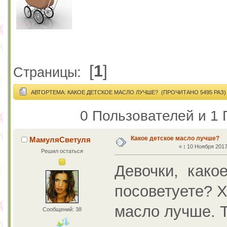
[
1
]
Страницы:
АВТОР
ТЕМА: КАКОЕ ДЕТСКОЕ МАСЛО ЛУЧШЕ? (ПРОЧИТАНО 5495 РАЗ)
0 Пользователей и 1 
Какое детское масло лучше?
МамуляСветуля
«
:
10 Ноября 2017,
Решил остаться
Девочки, како
посоветуете? Х
масло лучше. Т
Сообщений: 38