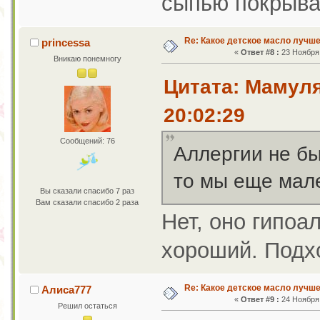
сыпью покрыва
Re: Какое детское масло лучш
princessa
«
Ответ #8 :
23 Ноября 
Вникаю понемногу
Цитата: Мамуля
20:02:29
Сообщений: 76
Аллергии не бы
то мы еще мале
Вы сказали спасибо 7 раз
Вам сказали спасибо 2 раза
Нет, оно гипоа
хороший. Подх
Re: Какое детское масло лучш
Алиса777
«
Ответ #9 :
24 Ноября 
Решил остаться