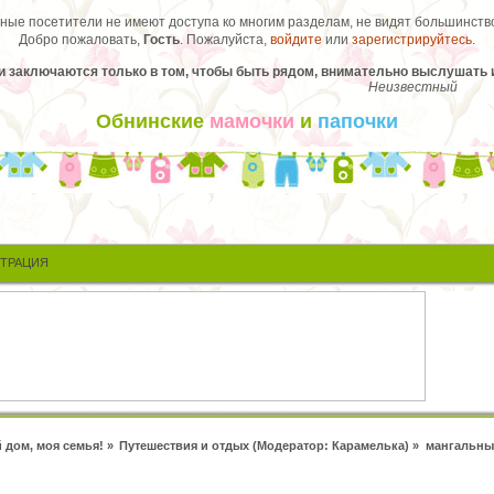
ые посетители не имеют доступа ко многим разделам, не видят большинство
Добро пожаловать,
Гость
. Пожалуйста,
войдите
или
зарегистрируйтесь
.
и заключаются только в том, чтобы быть рядом, внимательно выслушать и
Неизвестный
Обнинские
мамочки
и
папочки
СТРАЦИЯ
 дом, моя семья!
»
Путешествия и отдых
(Модератор:
Карамелька
) »
мангальны