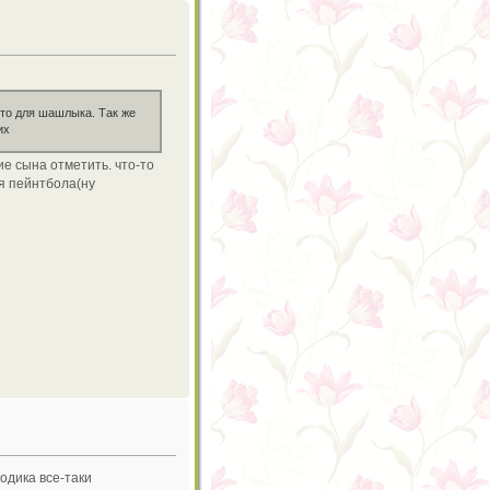
сто для шашлыка. Так же
их
ие сына отметить. что-то
ля пейнтбола(ну
годика все-таки