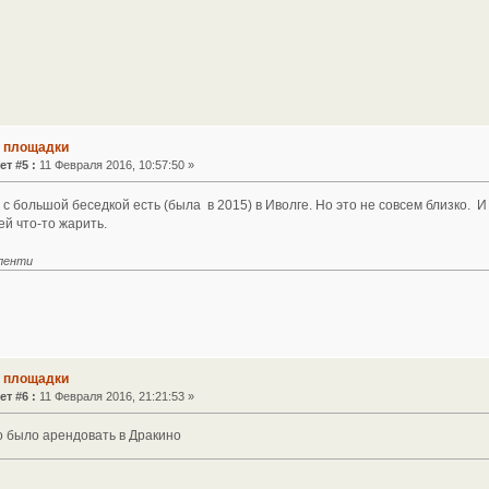
е площадки
ет #5 :
11 Февраля 2016, 10:57:50 »
 большой беседкой есть (была в 2015) в Иволге. Но это не совсем близко. И
й что-то жарить.
иленти
е площадки
ет #6 :
11 Февраля 2016, 21:21:53 »
 было арендовать в Дракино