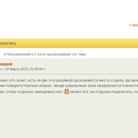
« пр
218 РАЗ)
0 Пользователей и 1 Гость просматривают эту тему.
ощадки
«
:
02 Марта 2013, 01:09:05 »
ожет кто знает. есть ли где-то в разумной досягаемости места отдыха, где м
ки пожарить?сколько искала - везде шашлычная зона предлагается в качест
 так, чтобы отдельно арендовать-нет
может кто так отдыхал-поделитесь, п