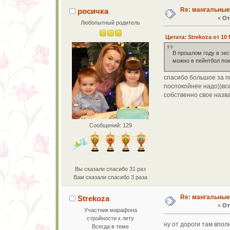
Re: мангальны
росичка
«
От
Любопытный родитель
Цитата: Strekoza от 10 
В прошлом году в эк
можно в пейнтбол пои
спасибо большое за по
поспокойнее надо))все
собственно свое назв
Сообщений: 129
Вы сказали спасибо 31 раз
Вам сказали спасибо 3 раза
Re: мангальны
Strekoza
«
От
Участник марафона
стройности к лету
ну от дороги там впол
Всегда в теме