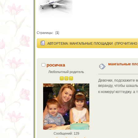
Страницы:
[
1
]
АВТОР
ТЕМА: МАНГАЛЬНЫЕ ПЛОЩАДКИ (ПРОЧИТАНО 8
мангальные пл
росичка
Любопытный родитель
Девочки, подскажите м
веранду, чтобы шашлы
к номеру/ коттеджу. а
Сообщений: 129