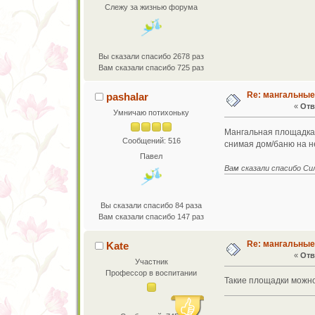
Слежу за жизнью форума
Вы сказали спасибо 2678 раз
Вам сказали спасибо 725 раз
Re: мангальны
pashalar
«
Отв
Умничаю потихоньку
Мангальная площадка с
Сообщений: 516
снимая дом/баню на не
Павел
Вам сказали спасибо С
Вы сказали спасибо 84 раза
Вам сказали спасибо 147 раз
Re: мангальны
Kate
«
Отв
Участник
Профессор в воспитании
Такие площадки можно