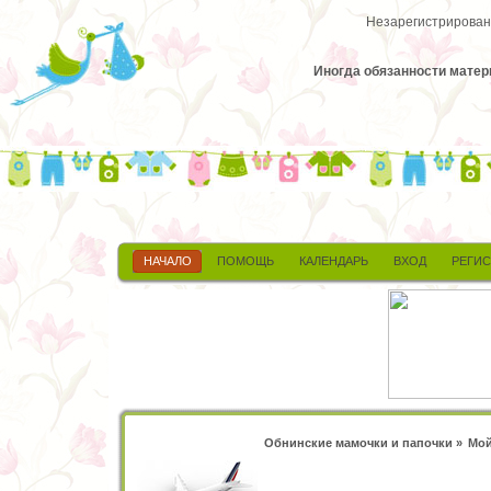
Незарегистрированн
Иногда обязанности матер
НАЧАЛО
ПОМОЩЬ
КАЛЕНДАРЬ
ВХОД
РЕГИ
Обнинские мамочки и папочки
»
Мой