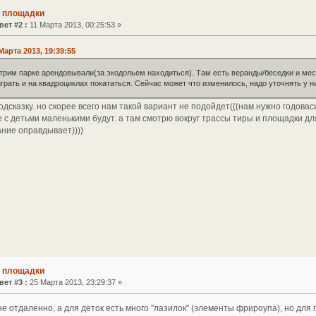
е площадки
вет #2 :
11 Марта 2013, 00:25:53 »
Марта 2013, 19:39:55
стрим парке арендовывали(за экодольем находиться). Там есть веранды/беседки и ме
грать и на квадроциклах покататься. Сейчас может что изменилось, надо уточнять у н
дсказку. но скорее всего нам такой вариант не подойдет(((нам нужно годовас
 с детьми маленькими будут. а там смотрю вокруг трассы тиры и площадки д
ание оправдывает))))
е площадки
вет #3 :
25 Марта 2013, 23:29:37 »
не отдаленно, а для деток есть много "лазилок" (элементы фрироупа), но для 