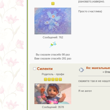
рановато,наверно.
Просто счастлива)
Сообщений: 762
Вы сказали спасибо 98 раз
Вам сказали спасибо 281 раз
Re: мангальны
Силенти
«
Отв
Родитель - профи
скажите так и не нашл
Я не ангел
Сообщений: 3578