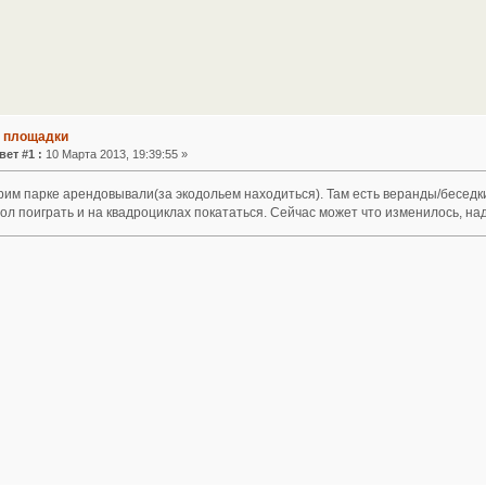
е площадки
вет #1 :
10 Марта 2013, 19:39:55 »
трим парке арендовывали(за экодольем находиться). Там есть веранды/беседк
ол поиграть и на квадроциклах покататься. Сейчас может что изменилось, над