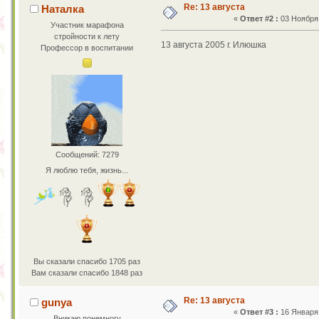
Re: 13 августа
Наталка
«
Ответ #2 :
03 Ноября 
Участник марафона
стройности к лету
13 августа 2005 г. Илюшка
Профессор в воспитании
Сообщений: 7279
Я люблю тебя, жизнь...
Вы сказали спасибо 1705 раз
Вам сказали спасибо 1848 раз
Re: 13 августа
gunya
«
Ответ #3 :
16 Января 
Вникаю понемногу