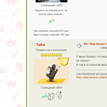
Сообщений: 1843
Крылья за спиной есть, но
метла сами знаете...
Вы сказали спасибо 871 раз
Вам сказали спасибо 781 раз
Re: Чем пахнет 
Tatka
«
Отв
Профессор в воспитании
У меня бывает что вод
не пахнет.
А так в остальном вро
ОФОРМЛЕНИЕ ВОЗДУШ
https://deti-obninsk.ru/det
Сообщений: 9954