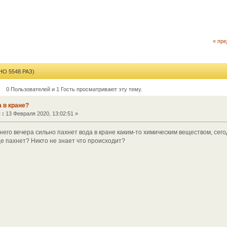
« пр
О 5548 РАЗ)
0 Пользователей и 1 Гость просматривают эту тему.
 в кране?
«
:
13 Февраля 2020, 13:02:51 »
его вечера сильно пахнет вода в кране каким-то химическим веществом, сего
ще пахнет? Никто не знает что происходит?