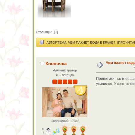
Страницы:
[
1
]
АВТОР
ТЕМА: ЧЕМ ПАХНЕТ ВОДА В КРАНЕ? (ПРОЧИТАН
Чем пахнет вода
Кнопочка
Администратор
Я – легенда
Приветики! со вчерашн
усилился. У кого-то е
Сообщений: 17346