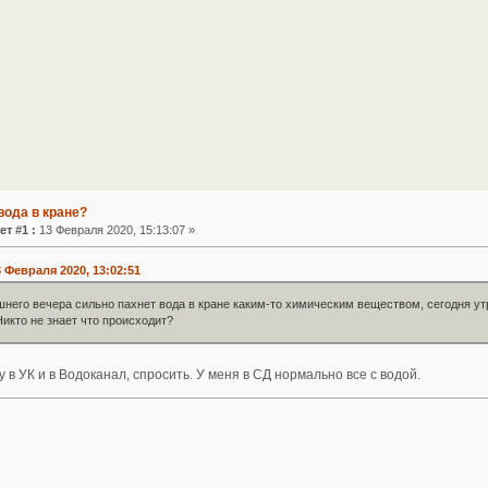
вода в кране?
ет #1 :
13 Февраля 2020, 15:13:07 »
 Февраля 2020, 13:02:51
него вечера сильно пахнет вода в кране каким-то химическим веществом, сегодня ут
Никто не знает что происходит?
 в УК и в Водоканал, спросить. У меня в СД нормально все с водой.