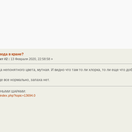
вода в кране?
ет #2 :
13 Февраля 2020, 22:58:58 »
а непонятного цвета, мутная. И видно что там то ли хлорка, то ли еще что до
де все нормально, запаха нет.
НЫМИ ШАРАМИ:
i/index.php?topic=13694.0