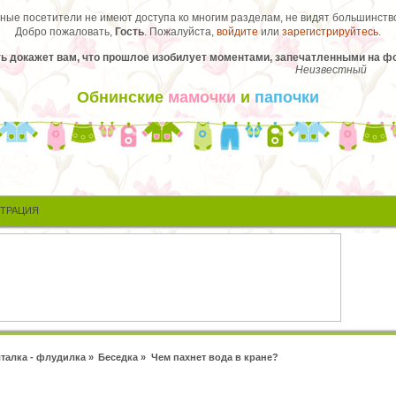
ые посетители не имеют доступа ко многим разделам, не видят большинство
Добро пожаловать,
Гость
. Пожалуйста,
войдите
или
зарегистрируйтесь
.
ь докажет вам, что прошлое изобилует моментами, запечатленными на фо
Неизвестный
Обнинские
мамочки
и
папочки
СТРАЦИЯ
талка - флудилка
»
Беседка
»
Чем пахнет вода в кране?