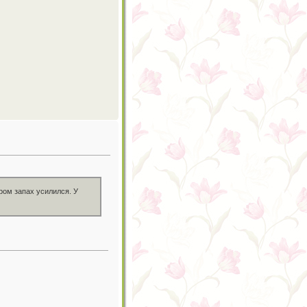
ром запах усилился. У