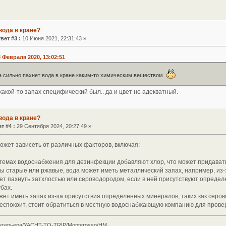
вода в кране?
вет #3 :
10 Июня 2021, 22:31:43 »
 Февраля 2020, 13:02:51
а сильно пахнет вода в кране каким-то химическим веществом
 какой-то запах специфический был.. да и цвет не адекватный.
вода в кране?
т #4 :
29 Сентября 2024, 20:27:49 »
ожет зависеть от различных факторов, включая:
истемах водоснабжения для дезинфекции добавляют хлор, что может придавать
бы старые или ржавые, вода может иметь металлический запах, например, из-
жет пахнуть затхлостью или сероводородом, если в ней присутствуют опреде
убах.
жет иметь запах из-за присутствия определенных минералов, таких как серо
беспокоит, стоит обратиться в местную водоснабжающую компанию для провер
нтерьера/YACHT-TO-TRIP/Monterosso/HM