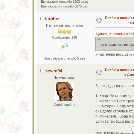
Вы сказали спасибо 1903 раза
Вам сказали спасибо 3670 раз
Re: Чем пахнет 
kirahot
«
От
Изучаю азы воспитания
Цитата: Кнопочка от 13
Сообщений: 236
со вчерашнего вечер
У нас вчера весь день
Вам сказали спасибо 5 раз
Re: Чем пахнет 
seven94
«
Отве
Не туда попал
Запах воды из крана м
1. Хлор: Во многих с
2. Металлы: Если тру
Сообщений: 1
3. Бактерии: Вода мо
она долго стояла в тр
4. Минералы: Вода мо
Если запах воды вас 
ГК"ИНТЕГРА"/Фабрика И