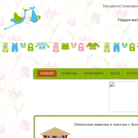
Незарегистрированн
Гордая мат
НАЧАЛО
ПОМОЩЬ
КАЛЕНДАРЬ
ВХОД
РЕГИ
Обнинские мамочки и папочки
»
Бол