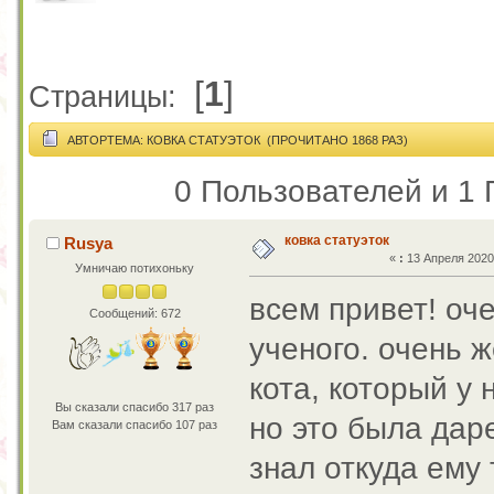
[
1
]
Страницы:
АВТОР
ТЕМА: КОВКА СТАТУЭТОК (ПРОЧИТАНО 1868 РАЗ)
0 Пользователей и 1 
ковка статуэток
Rusya
«
:
13 Апреля 2020,
Умничаю потихоньку
всем привет! оче
Сообщений: 672
ученого. очень 
кота, который у 
Вы сказали спасибо 317 раз
но это была дар
Вам сказали спасибо 107 раз
знал откуда ему 