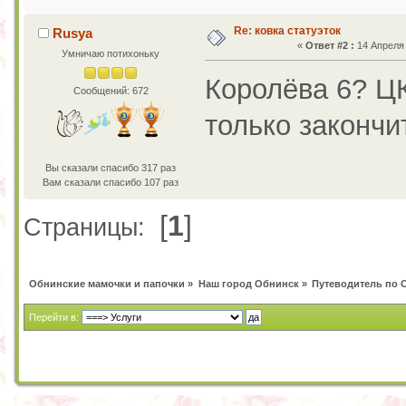
Re: ковка статуэток
Rusya
«
Ответ #2 :
14 Апреля 
Умничаю потихоньку
Королёва 6? ЦК
Сообщений: 672
только закончи
Вы сказали спасибо 317 раз
Вам сказали спасибо 107 раз
[
1
]
Страницы:
Обнинские мамочки и папочки
»
Наш город Обнинск
»
Путеводитель по 
Перейти в: