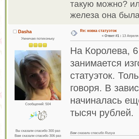
такую можно? или
железа она был
Re: ковка статуэток
Dasha
«
Ответ #1 :
13 Апреля 
Умничаю потихоньку
На Королева, 6
занимается изг
статуэток. Тол
говоря. В зави
начиналась еще
Сообщений: 504
тысяч рублей.
Вы сказали спасибо 300 раз
Вам сказали спасибо Rusya
Вам сказали спасибо 306 раз