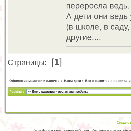
переросла ведь.
А дети они ведь 
(в школе, в саду
другие....
[
1
]
Страницы:
Обнинские мамочки и папочки
»
Наши дети
»
Все о развитии и воспитани
Перейти в:
Создано в
Какие фирмы качественнее работают, обеспечивают гарантийно