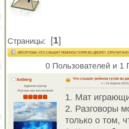
[
1
]
Страницы:
АВТОР
ТЕМА: ЧТО СЛЫШИТ РЕБЕНОК ГУЛЯЯ ВО ДВОРЕ? (ПРОЧИТАНО 6
0 Пользователей и 1 
Что слышит ребенок гуляя во д
Iceberg
«
:
10 Апреля 2010,
Администратор
Изучаю азы воспитания
1. Мат играющи
2. Разговоры м
только о том, 