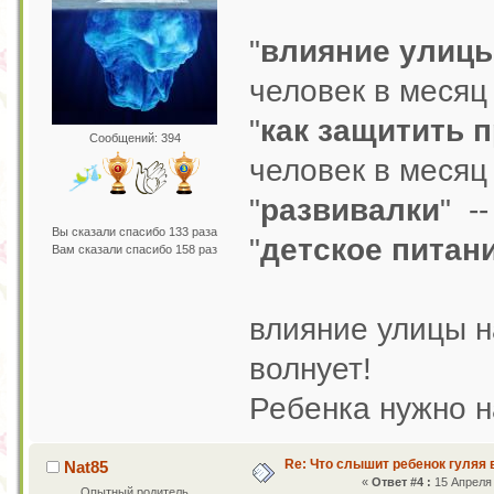
"
влияние улицы
человек в месяц
"
как защитить 
Сообщений: 394
человек в месяц
"
развивалки
" -
Вы сказали спасибо 133 раза
"
детское питан
Вам сказали спасибо 158 раз
влияние улицы н
волнует!
Ребенка нужно н
Re: Что слышит ребенок гуляя 
Nat85
«
Ответ #4 :
15 Апреля 
Опытный родитель