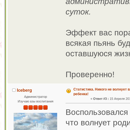
административн
суток.
Эффект вас пора
всякая пьянь бу
оставшуюся жи
Проверенно!
Статистика. Никого не волнует 
Iceberg
ребенка!
Администратор
«
Ответ #3 :
15 Апреля 201
Изучаю азы воспитания
Воспользовался 
что волнует род