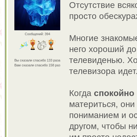
Отсутствие всяк
просто обескур
Сообщений: 394
Многие знакомые
него хороший до
телевиденью. Хо
Вы сказали спасибо 133 раза
Вам сказали спасибо 158 раз
телевизора идет
Когда
спокойно
материться, они
пониманием и ос
другом, чтобы н