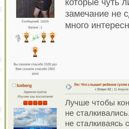
которые чуть л
замечание не с
Сообщений: 11616
много интерес
богиня :-)
Вы сказали спасибо 1530 раз
Вам сказали спасибо 2363
раза
Re: Что слышит ребенок гуляя 
Iceberg
«
Ответ #2 :
11 Апреля 
Администратор
Изучаю азы воспитания
Лучше чтобы кон
не сталкивались
не сталкиваясь с